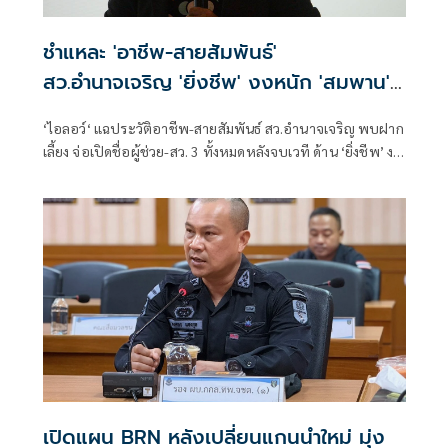
ชำแหละ 'อาชีพ-สายสัมพันธ์'
สว.อำนาจเจริญ 'ยิ่งชีพ' งงหนัก 'สมพาน'
ขายก๋วยเตี๋ยวอะไร
‘ไอลอว์‘ แฉประวัติอาชีพ-สายสัมพันธ์ สว.อำนาจเจริญ พบฝาก
เลี้ยง จ่อเปิดชื่อผู้ช่วย-สว. 3 ทั้งหมดหลังจบเวที ด้าน ‘ยิ่งชีพ’ งง
สรุป ‘สมพาน’ ขายก๋วยเตี๋ยวอะไรกันแน่
เปิดแผน BRN หลังเปลี่ยนแกนนำใหม่ มุ่ง