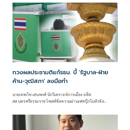
ทวงผลประชามติแก้รธน. บี้ 'รัฐบาล-ฝ่าย
ค้าน-วุฒิสภา' ลงมือทำ
นายเทพไท เสนพงศ์ นักวิเคราะห์การเมือง อดีต
สส.นครศรีธรรมราช โพสต์ข้อความผ่านเฟซบุ๊กในหัวข้อ
"กระตุกเตือน : ทวงผลประชามติ แก้ไขรัฐธรรมนูญ" โดยระบุว่า