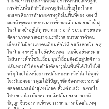
ร้านทอง การปล้นร้านทองต้องการทำลายเศรษฐกิจ
การค้าในพื้นที่ ทำให้เศรษฐกิจในพื้นสุไหงโกลค
ซบเซา คือการทำลายเศรษฐกิจในพื้นที่ของ BRN ที่
ผมกล้าพูดเพราะขบวนการค้าของเถื่อนตลอดลำน้ำสุ
ไหงโกลคยังอยู่ได้ทุกขบวนการ อาทิ ขบวนการยาเสพ
ติดจากภาคต่างลงมา จ.นราธิวาส ขบวนการค้าคน
เถื่อน ก็ยังมีการเอาคนเถื่อนพักไว้ที่ อ.แว้ง ตากใบ อ.สุ
ไหงโกลค ขนข้ามไปยังประเทศมาเลเซียอย่างสะดวก
โยธิน การค้าน้ำมันเถื่อน บุหรี่เถื่อนยังงมีอยู่ปกติ การ
ปล้นทองทำให้กองกำลังติดอาวุธในพื้นที่ได้เงินไปใช้
ฟรีๆ โดยไม่เหนื่อย การปล้นทองนาทวีทำไมไม่พูดว่า
โจรมันอดอยาก คุณไม่มีปัญญาซีลช่องทางธรรมชาติ
ตลอดแนวแม่นำสุไหงโกลค ตั้งแต่ อ.แว้ง- อ.ตากใบ
ไปบอกว่าโจรมันอดอยากจึงปล้นทอง หากเรามี
ปัญญาซีลช่องทางเข้าออก เราสามารถป้องกันเหตุ