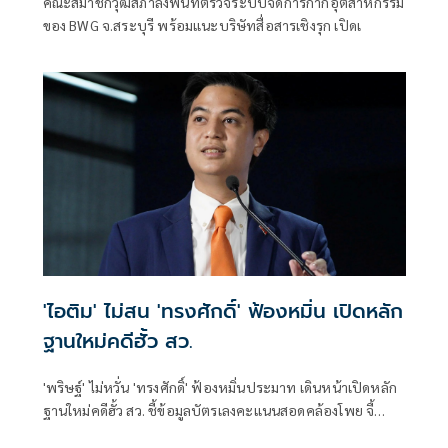
คณะสมาชิกวุฒิสภาลงพื้นที่ตรวจระบบจัดการกากอุตสาหกรรม
ของ BWG จ.สระบุรี พร้อมแนะบริษัทสื่อสารเชิงรุก เปิดเ
'ไอติม' ไม่สน 'ทรงศักดิ์' ฟ้องหมิ่น เปิดหลัก
ฐานใหม่คดีฮั้ว สว.
'พริษฐ์' ไม่หวั่น 'ทรงศักดิ์' ฟ้องหมิ่นประมาท เดินหน้าเปิดหลัก
ฐานใหม่คดีฮั้ว สว. ชี้ข้อมูลบัตรเลงคะแนนสอดคล้องโพย จี้
'กกต.' ส่งศาลตรวจสอบ