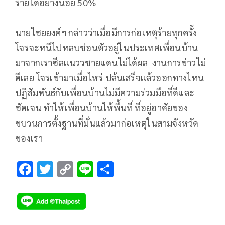
ร้ายได้อย่างน้อย 50%
นายไชยยงค์ฯ กล่าวว่าเมื่อมีการก่อเหตุร้ายทุกครั้ง
โจรจะหนีไปหลบช่อนตัวอยู่ในประเทศเพื่อนบ้าน
มาจากเราซีลแนววชายแดนไม่ได้ผล งานการข่าวไม่
ดีเลย โจรเข้ามาเมื่อไหร่ ปล้นเสร็จแล้วออกทางไหน
ปฏิสัมพันธ์กับเพื่อนบ้านไม่มีความร่วมมือที่ดีและ
ชัดเจน ทำให้เพื่อนบ้านให้พื้นที่ ที่อยู่อาศัยของ
ขบวนการตั้งฐานที่มั่นแล้วมาก่อเหตุในสามจังหวัด
ของเรา
F
T
C
Li
S
ac
wi
o
n
h
e
tt
p
e
ar
b
er
y
e