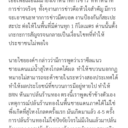
เอื้อเฟื้อเผื่อแผ่มายังเจ้าหน้าที่การข่าว ที่ทำหน้าที่
การข่าวจริงๆ ทั้งๆงานการข่าวคือหัวใจสำคัญ มีการ
จะเอาชนะหากการข่าวมืดบอด งานป้องกันก็สะเปะ
สะปะ ต่อให้ในพื้นที่มีด่านทุก 1 กิโลเมตร ด่านนั้นตั้ง
เกะกะการสัญจรจนกลายเป็นเงื่อนไขทที่ทำให้
ประชาชนไม่พอใจ
นายไชยยงค์ฯ กล่าวว่ามีการพูดว่าเราซีลแนว
ชายแดนแม่น้ำสุไหงโกลคได้ผล ทำให้ขบวนนอกกฏ
หมายไม่สามารถจะค้าขายในระหว่างสองประเทศได้
ทำให้ผลประโยชน์ที่ขบวนการมีอยู่หายไป ทำให้
BRN หันมาปล้นร้านทอง ตรงนี้เราพูดเข้าข้างตัวเอง
เหตุการณ์ปล้นร้านทองในพื้นชายแดนภาคใต้ไม่ใช่
พึ่งเกิดที่สุไหงโกลคครั้งแรก มันเกิดมาแล้ว 4-5 ครั้ง
การปล้นร้านทองไม่ใช่ปัจจัยโจรไม่มีเงินแล้วมาปล้น