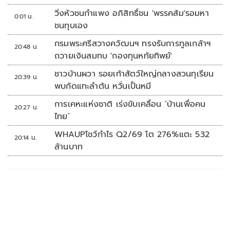
วิ่งหัวชนกำแพง อภิสิทธิ์ชน 'พรรคส้ม'รอมหา
0:01 น.
ชนทุบเอง
กรมพระศรีสวางควัฒนฯ ทรงรับการทูลเกล้าฯ
20:48 น.
ถวายเงินสมทบ 'กองทุนหทัยทิพย์'
ชาวบ้านผวา รอยเท้าสัตว์ใหญ่กลางสวนทุเรียน
20:39 น.
พบกัดแทะลำต้น หวั่นเป็นหมี
การเคหะแห่งชาติ เร่งขับเคลื่อน ‘บ้านเพื่อคน
20:27 น.
ไทย’
WHAUPโชว์กำไร Q2/69 โต 276%แตะ 532
20:14 น.
ล้านบาท