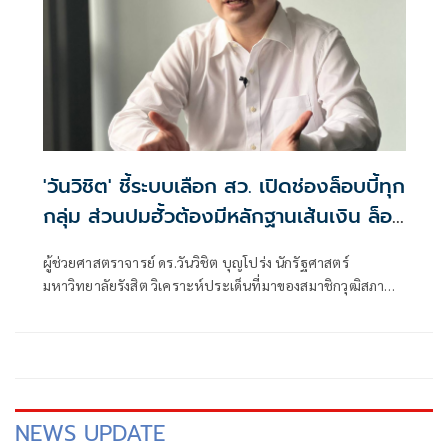
'วันวิชิต' ชี้ระบบเลือก สว. เปิดช่องล็อบบี้ทุก
กลุ่ม ส่วนปมฮั้วต้องมีหลักฐานเส้นเงิน ล็อก
โหวต กำหนดผล ชี้ข้อสันนิษฐาน สร้าง
ผู้ช่วยศาสตราจารย์ ดร.วันวิชิต บุญโปร่ง นักรัฐศาสตร์
กระแส แต่ไร้ Impact ทางกฎหมาย
มหาวิทยาลัยรังสิต วิเคราะห์ประเด็นที่มาของสมาชิกวุฒิสภา
หรือ สว. ว่า กระบวนการเลือก สว. ตามระบบปัจจุบันเปิดให้ผู้
สมัครต้องแนะนำตัว แลกเปลี่ยนข้อมูล และประสานการ
สนับสนุนระหว่างกัน โดยเฉพาะการเลือกในรอบไขว้ ซึ่งหากผู้
สมัครไม่พูดคุยหรือสร้างความรู้จักกับผู้อื่นเลย โอกาสได้รับ
เลือกย่อมน้อยลง
NEWS UPDATE