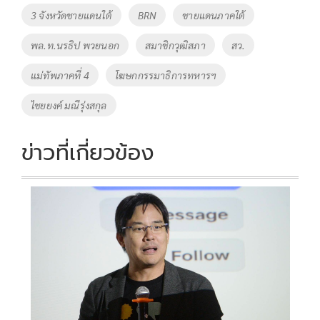
o
Li
Tags
3 จังหวัดชายแดนใต้
BRN
ชายแดนภาคใต้
o
n
พล.ท.นรธิป พวยนอก
สมาชิกวุฒิสภา
สว.
k
k
แม่ทัพภาคที่ 4
โฆษกกรรมาธิการทหารฯ
ไชยยงค์ มณีรุ่งสกุล
ข่าวที่เกี่ยวข้อง