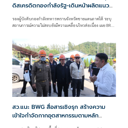
ดิสเครดิตกองกำลังรัฐ-เดินหน้าผลิตแนว
ร่วม
รองผู้บังคับกองกำลังทหารพรานจังหวัดชายแดนภาคใต้ ระบุ
สถานการณ์ความไม่สงบยังมีความเคลื่อนไหวต่อเนื่อง เผย BRN
ปรับยุทธวิธีรายปีหลังเปลี่ยนแกนนำ มุ่งโจ
สว.แนะ BWG สื่อสารเชิงรุก สร้างความ
เข้าใจกำจัดกากอุตสาหกรรมตามหลัก
วิศวกรรม