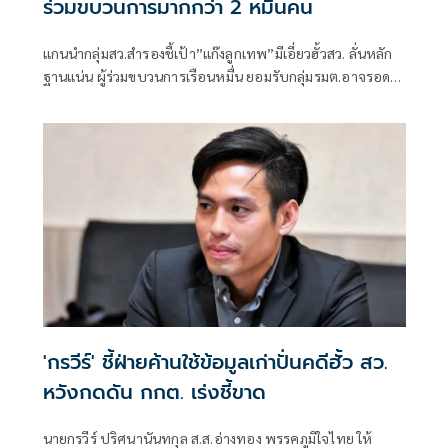
ร่วมขบวนการมากกว่า 2 หมื่นคน
แกนนำกลุ่มสว.สำรองชี้เป้า”แก๊งลูกเทพ”มีเอี่ยวฮั้วสว. ลั่นหลัก
ฐานแน่น ผู้ร่วมขบวนการเรือนหมื่น ยอมรับกลุ่มรมต.อาจรอด
เพราะคดีอาญา หลักฐานต้องชัดสิ้นข้อสงสัย เตือนกกต.หากไม่
ส่งศาลฎีกาสอย 138 สว.โดนร้องเอาผิดติดคุก!
'กรวีร์' ชี้ฝ่ายค้านใช้ข้อมูลเก่าปั่นคดีฮั้ว สว.
หวังกดดัน กกต. เร่งชี้ขาด
นายกรวีร์ ปริศนานันทกุล ส.ส.อ่างทอง พรรคภูมิใจไทย ให้