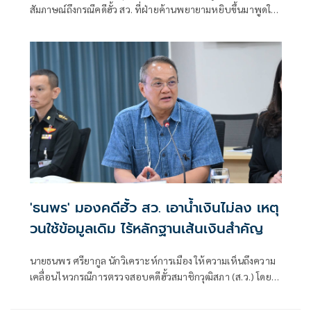
สัมภาษณ์ถึงกรณีคดีฮั้ว สว. ที่ฝ่ายค้านพยายามหยิบขึ้นมาพูดใน
ช่วงนี้ มองว่าจะไปถึงขั้นการยุบพรรคหรือไม่ นายกรวีร์ กล่าวว่า
ไม่ได้กังวล เพราะทั้งหมดอยู่ในขั้นตอนของ คณะกรรมการการ
เลือกตั้ง (กกต.)
'ธนพร' มองคดีฮั้ว สว. เอาน้ำเงินไม่ลง เหตุ
วนใช้ข้อมูลเดิม ไร้หลักฐานเส้นเงินสำคัญ
นายธนพร ศรียากูล นักวิเคราะห์การเมือง ให้ความเห็นถึงความ
เคลื่อนไหวกรณีการตรวจสอบคดีฮั้วสมาชิกวุฒิสภา (ส.ว.) โดย
ระบุว่า ประเด็นดังกล่าวยังคงอาศัยข้อมูลชุดเดิมที่ถูกหยิบยกขึ้น
มาอย่างต่อเนื่อง และไม่น่าจะทำให้ผลของคดีเปลี่ยนแปลงไป