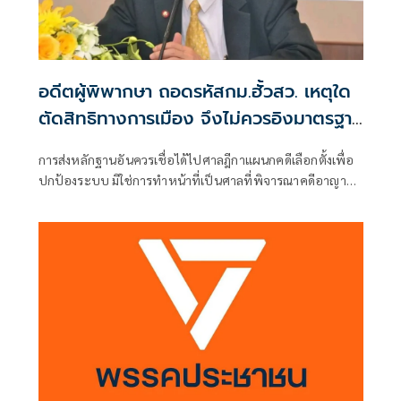
อดีตผู้พิพากษา ถอดรหัสกม.ฮั้วสว. เหตุใด
ตัดสิทธิทางการเมือง จึงไม่ควรอิงมาตรฐาน
เดียวกับคดีอาญา
การส่งหลักฐานอันควรเชื่อได้ไปศาลฎีกาแผนกคดีเลือกตั้งเพื่อ
ปกป้องระบบ มิใช่การทำหน้าที่เป็นศาลที่พิจารณาคดีอาญา
เพื่อลงโทษตัวบุคคล