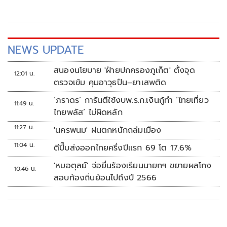
จากเดิม นายธนพรกล่าวว่า ในช่วงที่ พ.ต.อ.ทวี สอดส่อง ดำรง
ตำแหน่งรัฐมนตรีว่าการกระทรวงยุติธรรม และกำกับดูแลกรม
สอบสวนคดีพิเศษ (DSI) และ นายภูมิธรรม เวชชยชัย
NEWS UPDATE
สนองนโยบาย 'ฝ่ายปกครองภูเก็ต' ตั้งจุด
12:01 น.
ตรวจเข้ม คุมอาวุธปืน–ยาเสพติด
‘ภราดร’ การันตีใช้งบพ.ร.ก.เงินกู้ทำ ‘ไทยเที่ยว
11:49 น.
ไทยพลัส’ ไม่ผิดหลัก
11:27 น.
'นครพนม' ฝนตกหนักถล่มเมือง
11:04 น.
ตีปี๊บส่งออกไทยครึ่งปีแรก 69 โต 17.6%
'หมอตุลย์' จ่อยื่นร้องเรียนนายกฯ ขยายผลโกง
10:46 น.
สอบท้องถิ่นย้อนไปถึงปี 2566