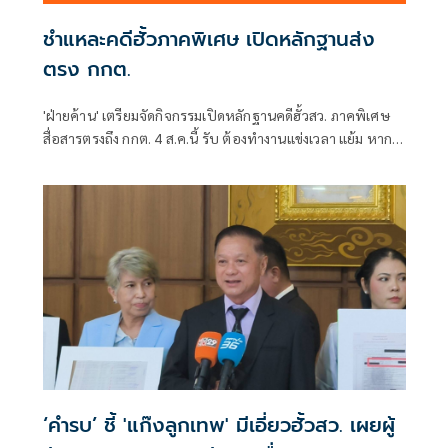
ชำแหละคดีฮั้วภาคพิเศษ เปิดหลักฐานส่ง
ตรง กกต.
'ฝ่ายค้าน' เตรียมจัดกิจกรรมเปิดหลักฐานคดีฮั้วสว. ภาคพิเศษ
สื่อสารตรงถึง กกต. 4 ส.ค.นี้ รับ ต้องทำงานแข่งเวลา แย้ม หาก
ยกคำร้องทั้งหมด-ตัดตอนบางรายส่งศาล ต้องดูเข้าข่ายละเว้น
การปฏิบัติหน้าที่หรือไม่
‘คำรบ’ ชี้ 'แก๊งลูกเทพ' มีเอี่ยวฮั้วสว. เผยผู้