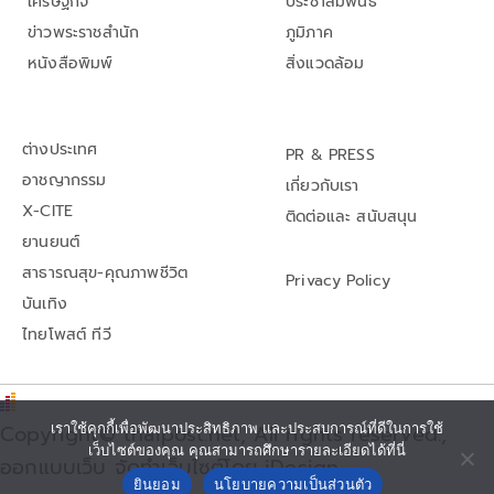
เศรษฐกิจ
ประชาสัมพันธ์
ข่าวพระราชสำนัก
ภูมิภาค
หนังสือพิมพ์
สิ่งแวดล้อม
ต่างประเทศ
PR & PRESS
อาชญากรรม
เกี่ยวกับเรา
X-CITE
ติดต่อและ สนับสนุน
ยานยนต์
สาธารณสุข-คุณภาพชีวิต
Privacy Policy
บันเทิง
ไทยโพสต์ ทีวี
Copyright© thaipost.net, All rights reserved.,
เราใช้คุกกี้เพื่อพัฒนาประสิทธิภาพ และประสบการณ์ที่ดีในการใช้
เว็บไซต์ของคุณ คุณสามารถศึกษารายละเอียดได้ที่นี่
ออกแบบเว็บ จัดทำเว็บไซต์โดย iDesign
ยินยอม
นโยบายความเป็นส่วนตัว