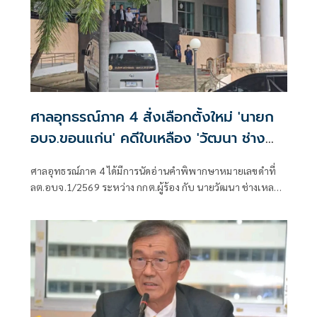
ศาลอุทธรณ์ภาค 4 สั่งเลือกตั้งใหม่ 'นายก
อบจ.ขอนแก่น' คดีใบเหลือง 'วัฒนา ช่าง
เหลา'
ศาลอุทธรณ์ภาค 4 ได้มีการนัดอ่านคำพิพากษาหมายเลขดำที่
ลต.อบจ.1/2569 ระหว่าง กกต.ผู้ร้อง กับ นายวัฒนา ช่างเหลา
ผู้คัดค้าน เรื่อง พรบ.การเลือกตั้งสมาชิกสภาท้องถิ่นหรือผู้
บริหารท้องถิ่น (ขอให้มีการเลือกตั้ง นายก อบจ.ใหม่)