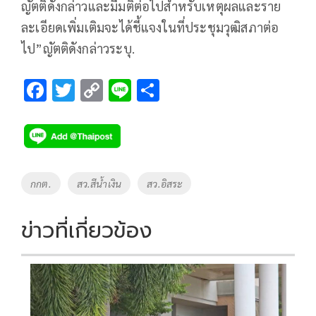
ญัตติดังกล่าวและมีมติต่อไปสําหรับเหตุผลและราย
ละเอียดเพิ่มเติมจะได้ชี้แจงในที่ประชุมวุฒิสภาต่อ
ไป”ญัตติดังกล่าวระบุ.
F
T
C
Li
S
ac
wi
o
n
h
e
tt
p
e
ar
b
er
y
e
o
Li
Tags
กกต.
สว.สีน้ำเงิน
สว.อิสระ
o
n
k
k
ข่าวที่เกี่ยวข้อง