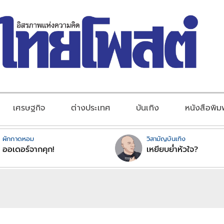
เศรษฐกิจ
ต่างประเทศ
บันเทิง
หนังสือพิม
ผักกาดหอม
วิสามัญบันเทิง
ออเดอร์จากคุก!
เหยียบย่ำหัวใจ?