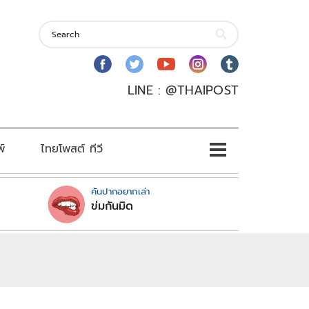
LINE : @THAIPOST
พ์
ไทยโพสต์ ทีวี
คันปากอยากเล่า
ข่มกันมิด