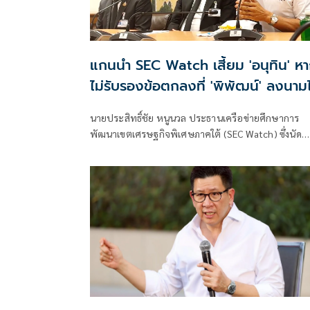
แกนนำ SEC Watch เสี้ยม 'อนุทิน' หาก
ไม่รับรองข้อตกลงที่ 'พิพัฒน์' ลงนามไ
แสดงว่า 2 คนนี้หักกัน
นายประสิทธิ์ชัย หนูนวล ประธานเครือข่ายศึกษาการ
พัฒนาเขตเศรษฐกิจพิเศษภาคใต้ (SEC Watch) ซึ่งนัด
ชุมนุมพร้อมอ่านแถลงการณ์และยื่นหนังสือทวงข้อตกลง
นายอนุทิน ชาญวีรกูล นายกรัฐมนตรี และรัฐมนตรีว่ากา
กระทรวงมหาดไทย เมื่อวัน 4ส.ค.ที่ผ่านมา