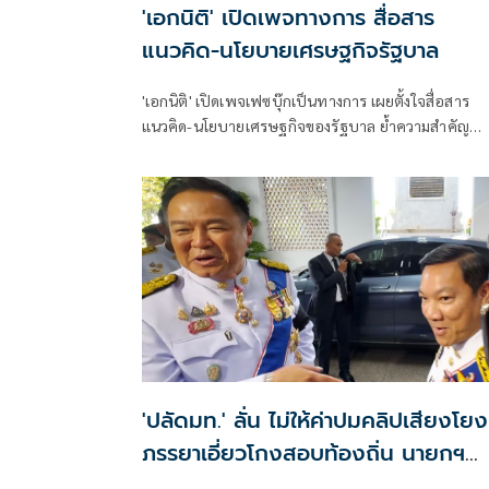
'เอกนิติ' เปิดเพจทางการ สื่อสาร
แนวคิด-นโยบายเศรษฐกิจรัฐบาล
'เอกนิติ' เปิดเพจเฟซบุ๊กเป็นทางการ เผยตั้งใจสื่อสาร
แนวคิด-นโยบายเศรษฐกิจของรัฐบาล ย้ำความสำคัญ
เปลี่ยนผ่านพลังงานสะอาด ลดความเปราะบางเศรษฐกิ
สร้างความมั่นคงเศรษฐกิจด้วยการลงทุน
'ปลัดมท.' ลั่น ไม่ให้ค่าปมคลิปเสียงโยง
ภรรยาเอี่ยวโกงสอบท้องถิ่น นายกฯ
โดดป้องด้วย