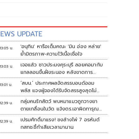
EWS UPDATE
'อนุทิน' หารือเต็มคณะ 'มิน อ่อง หล่าย'
13:05 น.
ย้ำมิตรภาพ-ความไว้เนื้อเชื่อใจ
เจอแล้ว ชาวประมงคุระบุรี ลอยคอมากับ
13:03 น.
แกลลอนขึ้นฝั่งระนอง หลังขาดการ
ติดต่อหลายวัน
‘สบน.’ ประกาศผลจัดสรรบอนด์ออม
13:01 น.
พลัส แจงผู้จองได้รับจัดสรรสูงสุดไม่
เกิน117,000บาท
กลุ่มคนรักสัตว์ พบหมาแมวถูกวางยา
12:39 น.
ตายเกลื่อนในวัด แจ้งตร.เอาผิดทารุณ
สัตว์
เปรมศักดิ์มาแรง! ชงล้างไพ่ 7 อรหันต์
12:39 น.
กสทช.ชี้ทำเสียเวลามานาน