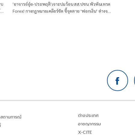
อบ
'อาจารย์อุ๋ย-ประพฤติ'เจาะปมร้อน สส.ปชน.พัวพันเทรด
้ว
Forex! กางกฎหมายเคลียร์ชัด ชี้จุดตาย ‘ฟอกเงิน’ ต่างจาก
แชร์ลูกโซ่ Forex-3D อย่างไร
ต่างประเทศ
สถานการณ์
อาชญากรรม
้
X-CITE