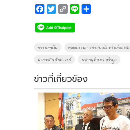
F
T
C
Li
S
ac
wi
o
n
h
e
tt
p
e
ar
b
er
y
e
o
Li
Tags
การฟอกเงิน
คณะกรรมการกำกับหลักทรัพย์และตล
o
n
นายวรภัค ธันยาวงษ์
นายอนุทิน ชาญวีรกุูล
k
k
ข่าวที่เกี่ยวข้อง