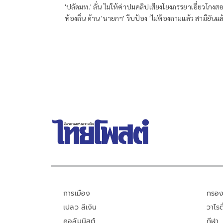
'ปลัดมท.' ลั่น ไม่ให้ค่าปมคลิปเสียงโยงภรรยาเอี่ยวโกงส
ท้องถิ่น ด้าน 'นายกฯ' รีบป้อง 'ไม่ต้องถามแล้ว สามียันแล
ไม่เกี่ยว'
การเมือง
กรอง
เปลว สีเงิน
วาไรตี
คอลัมนิสต์
กีฬา