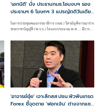
'เอกนิติ' นั่ง ประธานกมธ.โอนงบฯ รอง
ประธานฯ 6 โฆษกฯ 3 แปรญัตติวันเดียว
ไม่เสร็จ ขยายต่อ
ในการประชุมคณะกรรมาธิการ (กมธ.) วิสามัญพิจารณาร่าง
พระราชบัญญัติ (พ.ร.บ.) โอนงบประมาณ พ.ศ. … มีการ
จ
เลือกตำแหน่งต่างๆ ในกมธ. ดังนี้ นายเอกนิติ นิติทัณฑ์ประ
ภาศ รองนายกรัฐมนตรีและรัฐมนตรีว่าการกระทรวงการ
คลัง เป็นประธานกมธ
'อาจารย์อุ๋ย' เจาะลึกสส.ปชน.พัวพันเทรด
Forex ชี้จุดตาย 'ฟอกเงิน' ต่างจากแชร์
ลูกโซ่ Forex-3D