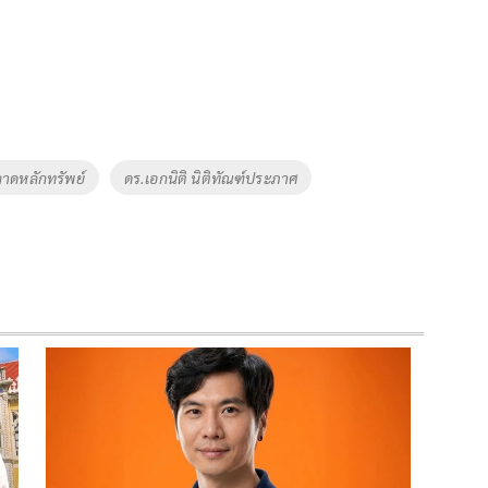
าดหลักทรัพย์
ดร.เอกนิติ นิติทัณฑ์ประภาศ