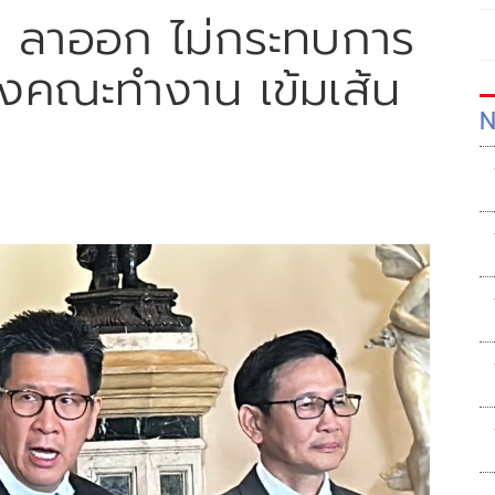
ัค' ลาออก ไม่กระทบการ
้งคณะทำงาน เข้มเส้น
N