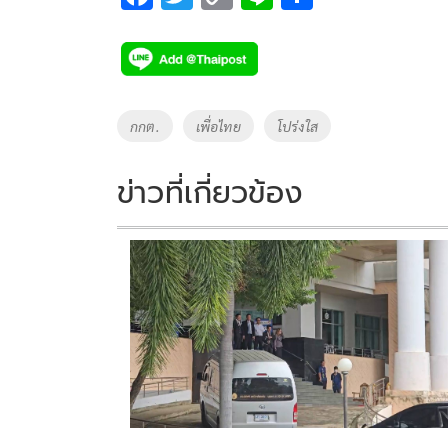
ac
wi
o
n
h
e
tt
p
e
ar
b
er
y
e
o
Li
Tags
กกต.
เพื่อไทย
โปร่งใส
o
n
k
k
ข่าวที่เกี่ยวข้อง