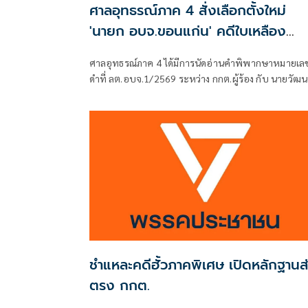
ศาลอุทธรณ์ภาค 4 สั่งเลือกตั้งใหม่
'นายก อบจ.ขอนแก่น' คดีใบเหลือง
'วัฒนา ช่างเหลา'
ศาลอุทธรณ์ภาค 4 ได้มีการนัดอ่านคำพิพากษาหมายเล
ดำที่ ลต.อบจ.1/2569 ระหว่าง กกต.ผู้ร้อง กับ นายวัฒน
ช่างเหลา ผู้คัดค้าน เรื่อง พรบ.การเลือกตั้งสมาชิกสภาท้
ถิ่นหรือผู้บริหารท้องถิ่น (ขอให้มีการเลือกตั้ง นายก
อบจ.ใหม่)
ชำแหละคดีฮั้วภาคพิเศษ เปิดหลักฐานส
ตรง กกต.