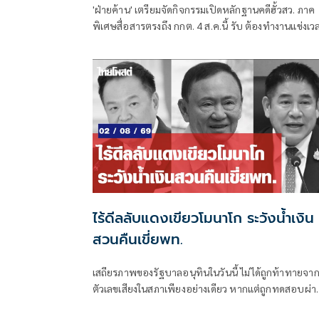
'ฝ่ายค้าน' เตรียมจัดกิจกรรมเปิดหลักฐานคดีฮั้วสว. ภาค
พิเศษสื่อสารตรงถึง กกต. 4 ส.ค.นี้ รับ ต้องทำงานแข่งเว
แย้ม หากยกคำร้องทั้งหมด-ตัดตอนบางรายส่งศาล ต้องด
เข้าข่ายละเว้นการปฏิบัติหน้าที่หรือไม่
ไร้ดีลลับแดงเขียวโมนาโก ระวังน้ำเงิน
สวนคืนเขี่ยพท.
เสถียรภาพของรัฐบาลอนุทินในวันนี้ ไม่ได้ถูกท้าทายจา
ตัวเลขเสียงในสภาเพียงอย่างเดียว หากแต่ถูกทดสอบผ่า
“สงครามข่าวลือ” และความพยายามสร้างภาพความ