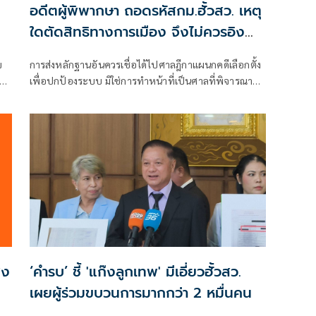
อดีตผู้พิพากษา ถอดรหัสกม.ฮั้วสว. เหตุ
ใดตัดสิทธิทางการเมือง จึงไม่ควรอิง
มาตรฐานเดียวกับคดีอาญา
ข
การส่งหลักฐานอันควรเชื่อได้ไปศาลฎีกาแผนกคดีเลือกตั้ง
า
เพื่อปกป้องระบบ มิใช่การทำหน้าที่เป็นศาลที่พิจารณาคดี
อง
อาญาเพื่อลงโทษตัวบุคคล
่ง
‘คำรบ’ ชี้ 'แก๊งลูกเทพ' มีเอี่ยวฮั้วสว.
เผยผู้ร่วมขบวนการมากกว่า 2 หมื่นคน