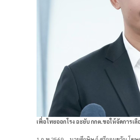
เพื่อไทยออกโรง ฉะยับ กกต.ขอให้จัดการเลือ
1 ก.พ.2569 – นายศึกษิษฏ์ ศรีจอมขวัญ โฆษก