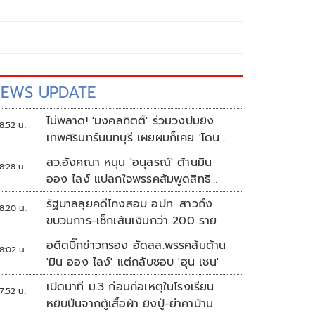
EWS UPDATE
ไม่พลาด! 'มงคลกิตติ์' ร่วมวงปมยิง
8:52 น.
เทพศิรินทร์นนทบุรี เผยผมก็เคย 'โดน
เล่น'
สว.อังคณา หนุน 'อนุสรณ์' ต้านมิน
8:28 น.
ออง ไลง์ แปลกใจพรรคส้มพูดสิทธิ
มนุษยชนแต่กลับเงียบ
รัฐบาลลุยคดีโกงสอบ อปท. สาวถึง
8:20 น.
ขบวนการ-เช็กเส้นเงินกว่า 200 ราย
อดีตบิ๊กข่าวกรอง อัดสส.พรรคส้มต้าน
8:02 น.
'มิน ออง ไลง์' แต่กลับชอบ 'ฮุน เซน'
เปิดนาที ม.3 ก่อนก่อเหตุในโรงเรียน
7:52 น.
หยิบปืนจากตู้เสื้อผ้า ยิงปู่-ย่าคาบ้าน