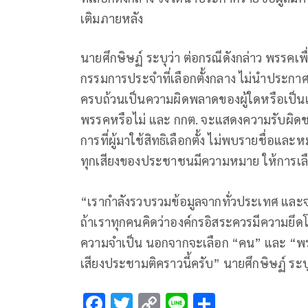
เติมภายหลัง
นายศึกษิษฏ์ ระบุว่า ต่อกรณีดังกล่าว พรรคเพื
กรรมการประจำที่เลือกตั้งกลาง ไม่นำประกาศร
ครบถ้วนเป็นความผิดพลาดของผู้ใดหรือเป็นเ
พรรคหรือไม่ และ กกต. จะแสดงความรับผิดช
การที่ผู้มาใช้สิทธิเลือกตั้ง ไม่พบรายชื่อและ
ทุกเสียงของประชาชนมีความหมาย ให้การเลือก
“เรากำลังรวบรวมข้อมูลจากทั่วประเทศ และจ
ถ้าเราทุกคนคิดว่าองค์กรอิสระควรมีความยึด
ความจำเป็น นอกจากจะเลือก “คน” และ “พร
เสียงประชามติคราวนี้ครับ” นายศึกษิษฏ์ ระบ
F
T
C
Li
S