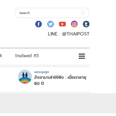
LINE : @THAIPOST
พ์
ไทยโพสต์ ทีวี
มองมุมสูง
จำเขามาเล่าให้ฟัง : เมื่อเราอายุ
80 ปี