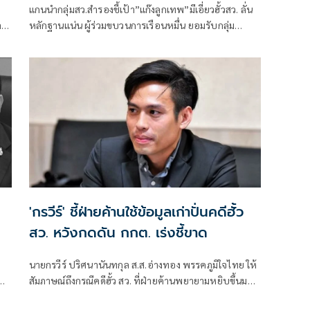
แกนนำกลุ่มสว.สำรองชี้เป้า”แก๊งลูกเทพ”มีเอี่ยวฮั้วสว. ลั่น
ลา
หลักฐานแน่น ผู้ร่วมขบวนการเรือนหมื่น ยอมรับกลุ่ม
ู
รมต.อาจรอด เพราะคดีอาญา หลักฐานต้องชัดสิ้นข้อสงสัย
เตือนกกต.หากไม่ส่งศาลฎีกาสอย 138 สว.โดนร้องเอาผิด
ติดคุก!
'กรวีร์' ชี้ฝ่ายค้านใช้ข้อมูลเก่าปั่นคดีฮั้ว
สว. หวังกดดัน กกต. เร่งชี้ขาด
ก
นายกรวีร์ ปริศนานันทกุล ส.ส.อ่างทอง พรรคภูมิใจไทย ให้
น
สัมภาษณ์ถึงกรณีคดีฮั้ว สว. ที่ฝ่ายค้านพยายามหยิบขึ้นมา
พูดในช่วงนี้ มองว่าจะไปถึงขั้นการยุบพรรคหรือไม่ นายกร