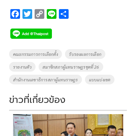
F
T
C
Li
S
ac
wi
o
n
h
e
tt
p
e
ar
b
er
y
e
o
Li
Tags
คณะกรรมการการเลือกตั้ง
รับรองผลการเลือก
o
n
รายงานตัว
สมาชิกสภาผู้แทนราษฎรชุดที่ 26
k
k
สำนักงานเลขาธิการสภาผู้แทนราษฎร
แบบแบ่งเขต
ข่าวที่เกี่ยวข้อง