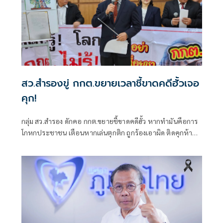
สว.สำรองขู่ กกต.ขยายเวลาชี้ขาดคดีฮั้วเจอ
คุก!
กลุ่ม สว.สำรอง ดักคอ กกต.ขยายชี้ขาดคดีฮั้ว หากทำมันคือการ
โกหกประชาชน เตือนหากเล่นตุกติก ถูกร้องเอาผิด ติดคุกห้าปี
ชี้เข้ายุคตกต่ำสุดขีดในความเชื่อมั่นของสังคม