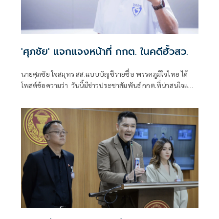
'ศุภชัย' แจกแจงหน้าที่ กกต. ในคดีฮั้วสว.
นายศุภชัย ใจสมุทร สส.แบบบัญชีรายชื่อ พรรคภูมิใจไทย ได้
โพสต์ข้อความว่า วันนี้มีข่าวประชาสัมพันธ์ กกต.ที่น่าสนใจและ
ควรทำความเข้าใจให้กระจ่าง