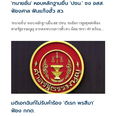
'ทนายอั๋น' หอบหลักฐานยื่น 'ปชน.' ชง อสส.
ฟ้องศาล ฟันแก๊งฮั้ว สว.
'ทนายอั๋น' หอบหลักฐานยื่น สส.ปชน. ชงอัยการสูงสุดส่งฟ้อง
ศาลรัฐธรรมนูญ ลากคอขบวนการฮั้ว สว. ผิดมาตรา 49 พร้อม
ฟันกกต. ผิด 157 ด้าน 'ภัณฑิล' ย้ำต้องคุ้มครองพยาน ไม่ใช่ข่มขู่
มติเอกฉันท์ไม่รับคำร้อง 'ดิเรก พรสีมา'
ฟ้อง กกต.