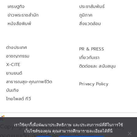
เศรษฐกิจ
ประชาสัมพันธ์
ข่าวพระราชสำนัก
ภูมิภาค
หนังสือพิมพ์
สิ่งแวดล้อม
ต่างประเทศ
PR & PRESS
อาชญากรรม
เกี่ยวกับเรา
X-CITE
ติดต่อและ สนับสนุน
ยานยนต์
สาธารณสุข-คุณภาพชีวิต
Privacy Policy
บันเทิง
ไทยโพสต์ ทีวี
Copyright© thaipost.net, All rights reserved.,
เราใช้คุกกี้เพื่อพัฒนาประสิทธิภาพ และประสบการณ์ที่ดีในการใช้
เว็บไซต์ของคุณ คุณสามารถศึกษารายละเอียดได้ที่นี่
ออกแบบเว็บ จัดทำเว็บไซต์โดย iDesign