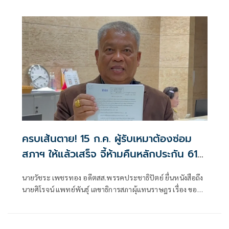
พยานหลักฐานไม่ได้หากอยู่นอกสำนวน ย้ำฮั้วบางจังหวัดไม่
กระทบการเลือก สว.ทั้งระบบ
ครบเส้นตาย! 15 ก.ค. ผู้รับเหมาต้องซ่อม
สภาฯ ให้แล้วเสร็จ จี้ห้ามคืนหลักประกัน 614
ล้านบาท คิดค่าปรับล่าช้าวันละ 12 ล้าน
นายวัชระ เพชรทอง อดีตสส.พรรคประชาธิปัตย์ ยื่นหนังสือถึง
นายศิโรจน์ แพทย์พันธุ์ เลขาธิการสภาผุ้แทนราษฎร เรื่อง ขอ
แจ้งข้อบกพร่องของการก่อสร้างอาคารรัฐสภาและอาคาร
ประกอบเพิ่มเติมก่อนวันหมดอายุประกันและขอให้ยึด
แคชเชียร์เช็คธนาคารไทยพาณิชย์