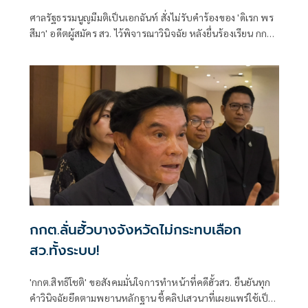
ศาลรัฐธรรมนูญมีมติเป็นเอกฉันท์ สั่งไม่รับคำร้องของ 'ดิเรก พร
สีมา' อดีตผู้สมัคร สว. ไว้พิจารณาวินิจฉัย หลังยื่นร้องเรียน กกต.
จัดการเลือกตั้งระดับอำเภอ-จังหวัดส่อไม่ลับและไม่สุจริต
กกต.ลั่นฮั้วบางจังหวัดไม่กระทบเลือก
สว.ทั้งระบบ!
'กกต.สิทธิโชติ' ขอสังคมมั่นใจการทำหน้าที่คดีฮั้วสว. ยืนยันทุก
คำวินิจฉัยยึดตามพยานหลักฐาน ชี้คลิปเสวนาที่เผยแพร่ใช้เป็น