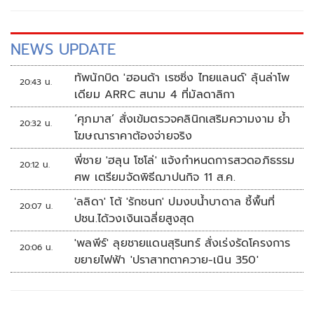
NEWS UPDATE
ทัพนักบิด 'ฮอนด้า เรซซิ่ง ไทยแลนด์' ลุ้นล่าโพ
20:43 น.
เดียม ARRC สนาม 4 ที่มัลดาลิกา
‘ศุภมาส’ สั่งเข้มตรวจคลินิกเสริมความงาม ย้ำ
20:32 น.
โฆษณาราคาต้องจ่ายจริง
พี่ชาย 'ฮลุน โซโล่' แจ้งกำหนดการสวดอภิธรรม
20:12 น.
ศพ เตรียมจัดพิธีฌาปนกิจ 11 ส.ค.
'ลลิดา' โต้ 'รักชนก' ปมงบน้ำบาดาล ชี้พื้นที่
20:07 น.
ปชน.ได้วงเงินเฉลี่ยสูงสุด
'พลพีร์' ลุยชายแดนสุรินทร์ สั่งเร่งรัดโครงการ
20:06 น.
ขยายไฟฟ้า 'ปราสาทตาควาย-เนิน 350'