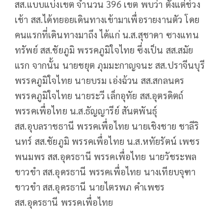
สส.แบบแบ่งเขต จำนวน 396 เขต พบว่า ตั้งแต่ช่วง
เช้า สส.ได้ทยอยเดินทางเข้ามาเพื่อรายงานตัว โดย
คนแรกที่เดินทางมาถึง ได้แก่ น.ส.สุชาดา ซางแทน
ทรัพย์ สส.ชัยภูมิ พรรคภูมิใจไทย ซึ่งเป็น สส.สมัย
แรก จากนั้น นายชยุต ภุมมะกาญจนะ สส.ปราจีนบุรี
พรรคภูมิใจไทย นายบรม เอ่งฉ้วน สส.สกลนคร
พรรคภูมิใจไทย นายระวี เล็กอุทัย สส.อุตรดิตถ์
พรรคเพื่อไทย น.ส.ธัญญารีย์ สันตพันธุ์
สส.อุบลราชธานี พรรคเพื่อไทย นายเชิงชาย ชาลีริ
นทร์ สส.ชัยภูมิ พรรคเพื่อไทย น.ส.หทัยรัตน์ เพชร
พนมพร สส.อุดรธานี พรรคเพื่อไทย นายวัชระพล
ขาวขำ สส.อุดรธานี พรรคเพื่อไทย นางเทียบจุฑา
ขาวขำ สส.อุดรธานี นายไตรพภ คำเพชร
สส.อุดรธานี พรรคเพื่อไทย