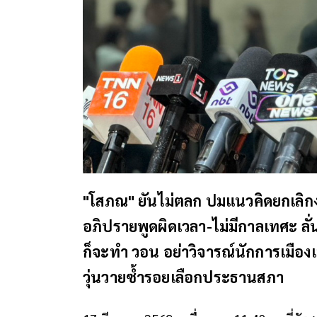
"โสภณ" ยันไม่ตลก ปมแนวคิดยกเลิกง
อภิปรายพูดผิดเวลา-ไม่มีกาลเทศะ ลั่
ก็จะทำ วอน อย่าวิจารณ์นักการเมืองเห
วุ่นวายซ้ำรอยเลือกประธานสภา