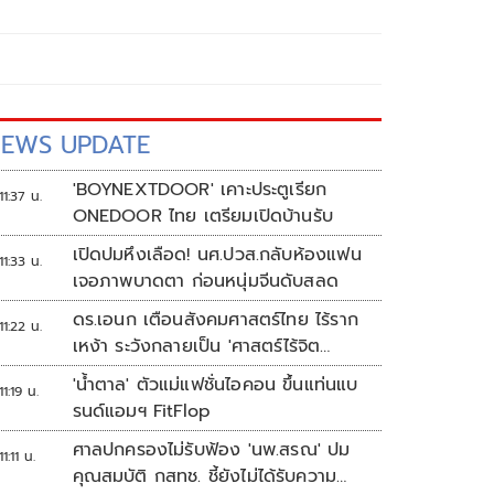
EWS UPDATE
'BOYNEXTDOOR' เคาะประตูเรียก
11:37 น.
ONEDOOR ไทย เตรียมเปิดบ้านรับ
เปิดปมหึงเลือด! นศ.ปวส.กลับห้องแฟน
11:33 น.
เจอภาพบาดตา ก่อนหนุ่มจีนดับสลด
ดร.เอนก เตือนสังคมศาสตร์ไทย ไร้ราก
11:22 น.
เหง้า ระวังกลายเป็น 'ศาสตร์ไร้จิต
วิญญาณ'
'น้ำตาล' ตัวแม่แฟชั่นไอคอน ขึ้นแท่นแบ
11:19 น.
รนด์แอมฯ FitFlop
ศาลปกครองไม่รับฟ้อง 'นพ.สรณ' ปม
11:11 น.
คุณสมบัติ กสทช. ชี้ยังไม่ได้รับความ