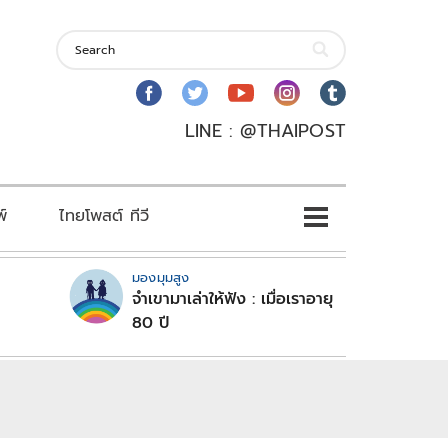
LINE : @THAIPOST
พ์
ไทยโพสต์ ทีวี
มองมุมสูง
จำเขามาเล่าให้ฟัง : เมื่อเราอายุ
80 ปี