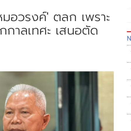
หมอวรงค์' ตลก เพราะ
ถูกกาลเทศะ เสนอตัด
N