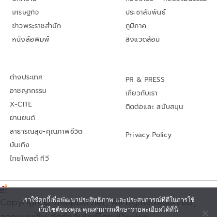
เศรษฐกิจ
ประชาสัมพันธ์
ข่าวพระราชสำนัก
ภูมิภาค
หนังสือพิมพ์
สิ่งแวดล้อม
ต่างประเทศ
PR & PRESS
อาชญากรรม
เกี่ยวกับเรา
X-CITE
ติดต่อและ สนับสนุน
ยานยนต์
สาธารณสุข-คุณภาพชีวิต
Privacy Policy
บันเทิง
ไทยโพสต์ ทีวี
เราใช้คุกกี้เพื่อพัฒนาประสิทธิภาพ และประสบการณ์ที่ดีในการใช้
Copyright© thaipost.net, All rights reserved.,
เว็บไซต์ของคุณ คุณสามารถศึกษารายละเอียดได้ที่นี่