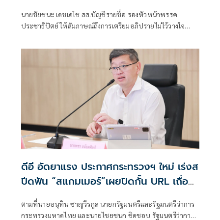
สมองจะได้ดีขึ้น
นายชัยชนะ เดชเดโช สส.บัญชีรายชื่อ รองหัวหน้าพรรค
ประชาธิปัตย์ ให้สัมภาษณ์ถึงการเตรียมอภิปรายไม่ไว้วางใจ
รัฐบาลของฝ่ายค้าน ว่า ต้องให้พรรคประชาชนเป็นผู้ยื่น เมื่อ
ไหร่ที่ฝ่ายค้านมีมติว่ายื่นอภิปรายไม่ไว้วางใจ พรรคร่วมฝ่าย
ค้านก็จะนำเรื่องกลับหารือแต่ละพรรค ยืนยันว่ามีความพร้อม
อยู่แล้ว ซึ่งต้องดูไทม์ไลน์ว่าพรรคประชาชนกำหนดช่วงไหน
เพราะเมื่อเปิดสภามา
ดีอี อัดยาแรง ประกาศกระทรวงฯ ใหม่ เร่งส
ปีดฟัน “สแกมเมอร์”เผยปิดกั้น URL เถื่อน
แล้วกว่า 8.8 แสนรายการ
ตามที่นายอนุทิน ชาญวีรกูล นายกรัฐมนตรีและรัฐมนตรีว่าการ
กระทรวงมหาดไทย และนายไชยชนก ชิดชอบ รัฐมนตรีว่าการ