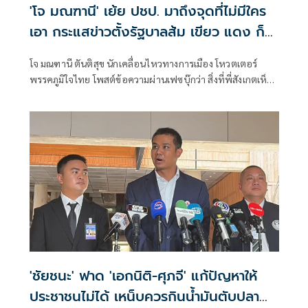
'โจ มณฑานี' เย้ย ปชป. มาถึงจุดที่ไม่มีใคร
เอา กระแสข่าวตั้งรัฐบาลส้ม เขียว แดง ก็
ยังไม่มีฟ้าเลย
โจ มณฑานี ตันติสุข นักเคลื่อนไหวทางการเมือง โหวตเตอร์
พรรคภูมิใจไทย โพสต์ข้อความผ่านเฟซบุ๊กว่า สิ่งที่พี่สังเกตเห็น
ในกระแสข่าวรัฐบาลส้มโอแดงคือ ไม่มีฟ้าอยู่ในนั้นเลย มาถึงจุด
ที่เป็นพรรคที่ทุกฝั่งลืมได้ไงเนี้ย
'ชัยชนะ' ฟาด 'เอกนิติ-ศุภจี' แก้ปัญหาให้
ประชาชนไม่ได้ เหน็บควรกินน้ำมันตับปลา