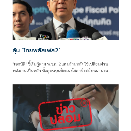
ลุ้น ‘ไทยพลัสเฟส2’
"เอกนิติ" ชี้เงินกู้ตาม พ.ร.ก. 2 แสนล้านหลัง ใช้เปลี่ยนผ่าน
พลังงานเป็นหลัก ทั้งอุดหนุนติดแผงโซลาร์-เปลี่ยนผ่านรถ
โดยสารเป็น EV ส่วนเงินกู้ 2 แสนล้านแรกเหลือ 4 หมื่นล้าน
พร้อมให้ใช้กับไทยเที่ยวไทยพลัส ส่วนไทยช่วยไทยพลัส เฟส 2
รอประเมินความเหมาะสม นายกฯ เผยจะพยายาม