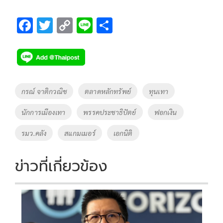
F
T
C
Li
S
ac
wi
o
n
h
e
tt
p
e
ar
b
er
y
e
o
Li
Tags
กรณ์ จาติกวณิช
ตลาดหลักทรัพย์
ทุนเทา
o
n
นักการเมืองเทา
พรรคประชาธิปัตย์
ฟอกเงิน
k
k
รมว.คลัง
สแกมเมอร์
เอกนิติ
ข่าวที่เกี่ยวข้อง