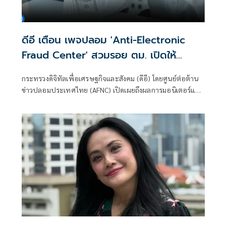
ดีอี เตือน เพจปลอม 'Anti-Electronic
Fraud Center' สวมรอย ตม. เปิดให้
ติดตามรับเงินคืนจาก 'สแกมเมอร์' ระวัง
กระทรวงดิจิทัลเพื่อเศรษฐกิจและสังคม (ดีอี) โดยศูนย์ต่อต้าน
สูญเงิน-ข้อมูลส่วนบุคคล
ข่าวปลอมประเทศไทย (AFNC) เปิดเผยถึงผลการมอนิเตอร์และ
รับแจ้งข่าวปลอม ซึ่งเป็นไปตามนโยบายการป้องกันและแก้ไข
ปัญหาภัยความมั่นคงและภัยทางสังคมของนายไชยชนก ชิดชอบ
รัฐมนตรีว่าการกระทรวงดิจิทัลเพื่อเศรษฐกิจและสังคม (ดีอี)
โดยยกระดับความสำคัญเรื่องการสร้างความตระหนักรู้เท่าทัน
ภัยอาชญากรรมทางเทคโนโลยี ข่าวปลอม และข้อมูลบิดเบือน