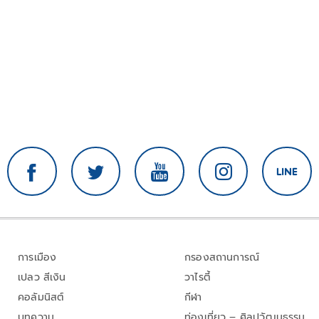
การเมือง
กรองสถานการณ์
เปลว สีเงิน
วาไรตี้
คอลัมนิสต์
กีฬา
บทความ
ท่องเที่ยว – ศิลปวัฒนธรรม