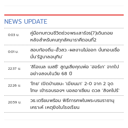
NEWS UPDATE
คู่มือทบทวนชีวิตช่วงพระเสาร์จร(7)เดินถอย
0:03 น.
หลังสำหรับคนทุกลัคนาราศีตอนที่2
สอบท้องถิ่น-ฮั้วสว.-ผลงานไม่ออก บั่นทอนเชื่อ
0:01 น.
มั่น'รัฐบาลอนุทิน'
'ลิโอเนล เมสซี' สูญเสียคุณพ่อ 'ฮอร์เก' จากไป
22:37 น.
อย่างสงบในวัย 68 ปี
'ไทย' เปิดบ้านชนะ 'เมียนมา' 2-0 จาก 2 จุด
22:26 น.
โทษ เข้ารอบรองฯ บอลอาเซียน ดวล 'สิงคโปร์'
วธ.เตรียมพร้อม พิธีการศพในพระบรมราชานุ
20:59 น.
เคราะห์ เหตุยิงในโรงเรียน