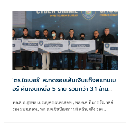
กระทรวงดิจิทัลเพื่อเศรษฐกิจและสังคม ได้มอบนโยบายเร่งรัด
ป้องกันและปราบปรามอาชญากรรมออนไลน์ กระทรวงดีอี
'ตร.ไซเบอร์' สะกดรอยเส้นเงินแก๊งสแกมเม
อร์ คืนเงินเหยื่อ 5 ราย รวมกว่า 3.1 ล้าน
บาท
พล.ต.ท.สุรพล เปรมบุตร ผบช.สอท., พล.ต.ต.ทินกร รังมาตย์
รอง ผบช.สอท., พล.ต.ต.ชัชปัณฑกานต์ คล้ายคลึง รอง
ผบช.สอท., พล.ต.ต.ศรายุทธ จุณณวัตต์ ผบก.ส