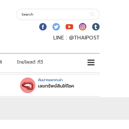
LINE : @THAIPOST
พ์
ไทยโพสต์ ทีวี
คันปากอยากเล่า
เลขทรัพย์สินให้โชค