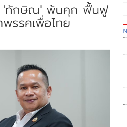
'ทักษิณ' พ้นคุก ฟื้นฟู
พรรคเพื่อไทย
N