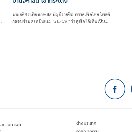
ปานจะกลืน เขากระโดง
นายอดิศร เพียงเกษ สส.บัญชีรายชื่อ พรรคเพื่อไทย โพสต์
กลอนผ่าน X เหน็บแนม "2น.-1พ." ว่า สุขใด ได้เห็น เป็น
ขวัญตา ยากจะพรร
ต่างประเทศ
สถานการณ์
อาชญากรรม