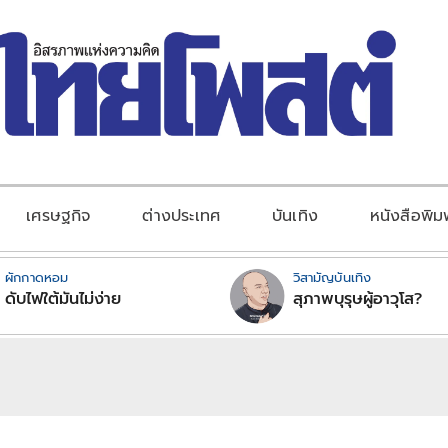
เศรษฐกิจ
ต่างประเทศ
บันเทิง
หนังสือพิม
ผักกาดหอม
วิสามัญบันเทิง
ดับไฟใต้มันไม่ง่าย
สุภาพบุรุษผู้อาวุโส?