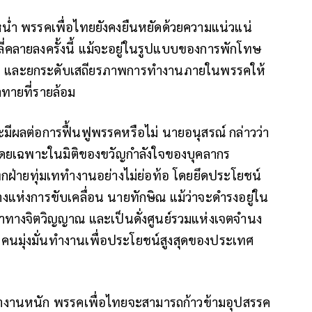
น่ำ พรรคเพื่อไทยยังคงยืนหยัดด้วยความแน่วแน่
ี่คลายลงครั้งนี้ แม้จะอยู่ในรูปแบบของการพักโทษ
ลังใจ และยกระดับเสถียรภาพการทำงานภายในพรรคให้
าทายที่รายล้อม
ะมีผลต่อการฟื้นฟูพรรคหรือไม่ นายอนุสรณ์ กล่าวว่า
 โดยเฉพาะในมิติของขวัญกำลังใจของบุคลากร
ุกฝ่ายทุ่มเททำงานอย่างไม่ย่อท้อ โดยยึดประโยชน์
ห่งการขับเคลื่อน นายทักษิณ แม้ว่าจะดำรงอยู่ใน
นำทางจิตวิญญาณ และเป็นดั่งศูนย์รวมแห่งเจตจำนง
กคนมุ่งมั่นทำงานเพื่อประโยชน์สูงสุดของประเทศ
ทำงานหนัก พรรคเพื่อไทยจะสามารถก้าวข้ามอุปสรรค