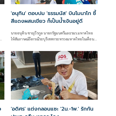
'อนุทิน' ตอบปม 'ธรรมนัส' บินโมนาโก ชี้
สีแดงผสมเขียว ก็เป็นน้ำเงินอยู่ดี
ก
นายอนุทิน ชาญวีรกูล นายกรัฐมนตรีและรมว.มหาดไทย
น
ให้สัมภาษณ์ถึงกรณีระบุรีเซตกระทรวงมหาดไทยในเดือน
สิงหาคม จะเริ่มต้น ด้วยการโยกย้ายใช่หรือไม่ ว่า
ว
'อดิศร' แต่งกลอนแซะ '2น.-1พ.' รักกัน