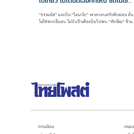
ไปเที่ยว ไม่ได้นัดเจอทักษิณ ซัดไม่ใช่
พวกอีแอบ
“ธรรมนัส” แจงบิน “โมนาโก” พาครอบครัวพักผ่อน ลั่น
ไม่ใช่พวกอีแอบ ไม่จำเป็นต้องบินไปพบ “ทักษิณ” ข้าม
ทวีป ชี้เช็กเส้นทางบินก็รู้ความจริง พร้อมติด #ไม่มี
ปฏิญญาMonaco
การเมือง
กรอง