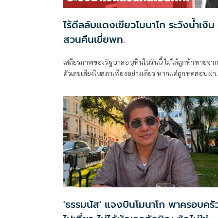
ไร้ดีลลับแดงเขียวโมนาโก ระวังน้ำเงิน
สวนคืนเขี่ยพท.
เสถียรภาพของรัฐบาลอนุทินในวันนี้ ไม่ได้ถูกท้าทายจา
ตัวเลขเสียงในสภาเพียงอย่างเดียว หากแต่ถูกทดสอบผ่า
“สงครามข่าวลือ” และความพยายามสร้างภาพความ
แตกแยกภายในเครือข่ายอำนาจของพรรคภูมิใจไทย
'ธรรมนัส' แจงบินโมนาโก พาครอบครั