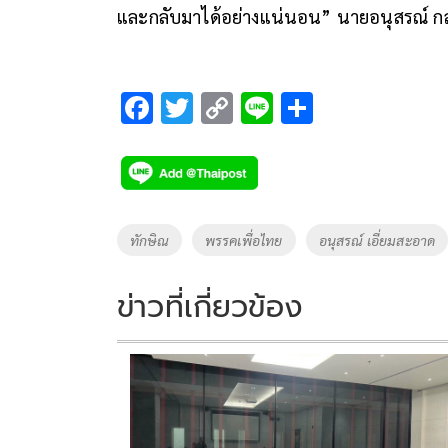
และกลับมาได้อย่างแน่นอน” นายอนุสรณ์ กล
F
T
C
Li
S
ac
wi
o
n
h
e
tt
p
e
ar
b
er
y
e
o
Li
Tags
ทักษิณ
พรรคเพื่อไทย
อนุสรณ์ เอี่ยมสะอาด
o
n
k
k
ข่าวที่เกี่ยวข้อง