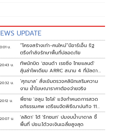
EWS UPDATE
“โครงสร้างเก่า-คนใหม่”บีอาร์เอ็น รัฐ
0:01 น.
ตรึงกำลังรักษาพื้นที่ปลอดภัย
ทัพนักบิด 'ฮอนด้า เรซซิ่ง ไทยแลนด์'
20:43 น.
ลุ้นล่าโพเดียม ARRC สนาม 4 ที่มัลดาลิ
กา
‘ศุภมาส’ สั่งเข้มตรวจคลินิกเสริมความ
20:32 น.
งาม ย้ำโฆษณาราคาต้องจ่ายจริง
พี่ชาย 'ฮลุน โซโล่' แจ้งกำหนดการสวด
20:12 น.
อภิธรรมศพ เตรียมจัดพิธีฌาปนกิจ 11
ส.ค.
'ลลิดา' โต้ 'รักชนก' ปมงบน้ำบาดาล ชี้
20:07 น.
พื้นที่ ปชน.ได้วงเงินเฉลี่ยสูงสุด