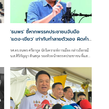
'ธนพร' ชี้หากพรรคประชาชนจับมือ
'แดง-เขียว' เท่ากับทำลายตัวเอง ผิดคำ
พูด
รศ.ดร.ธนพร ศรียากูล นักวิเคราะห์การเมือง กล่าวถึงกรณี
น.ส.ศิริกัญญา ตันสกุล รองหัวหน้าพรรคประชาชน ที่แสดง
ความเห็นว่าหากเกิดการจัดตั้งรัฐบาลระหว่างพรรคเพื่อ
ไทยกับพรรคภูมิใจไทย ก็จำเป็นต้องพูดคุยกับพรรค
ประชาชนด้วยว่า