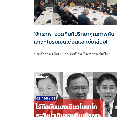
'จักรภพ' อวดทีมที่ปรึกษาคุณภาพคับ
แก้วที่ไม่รับเงินเดือนและเบี้ยเลี้ยง!
นายจักรภพ เพ็ญแข สส.บัญชีรายชื่อ พรรคเพื่อไทย