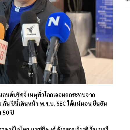
รแลนด์บริดจ์ เหตุทั่วโลกเจอผลกระทบจาก
ั่น ปีนี้เดินหน้า พ.ร.บ. SEC ได้แน่นอน ยืนยัน
 50 ปี
รคภูมิใจไทย นายสิริพงศ์ อังคสกุลเกียรติ รัฐมนตรี