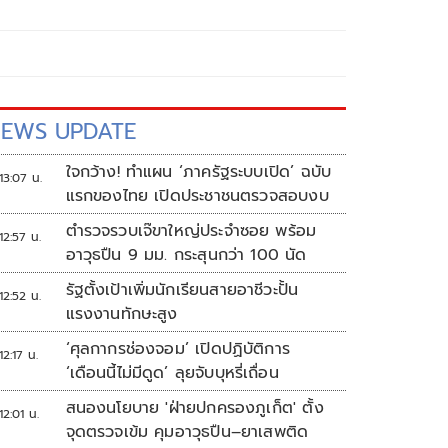
EWS UPDATE
ใจกว้าง! ทำแผน ‘ภาครัฐระบบเปิด’ ฉบับ
13:07 น.
แรกของไทย เปิดประชาชนตรวจสอบงบ
ตำรวจรวบเจ๊ขาใหญ่ประจำซอย พร้อม
12:57 น.
อาวุธปืน 9 มม. กระสุนกว่า 100 นัด
รัฐตั้งเป้าเพิ่มนักเรียนสายอาชีวะปั้น
12:52 น.
แรงงานทักษะสูง
‘ศุลกากรช่องจอม’ เปิดปฏิบัติการ
12:17 น.
‘เดือนนี้ไม่มีดูด’ ลุยจับบุหรี่เถื่อน
สนองนโยบาย 'ฝ่ายปกครองภูเก็ต' ตั้ง
12:01 น.
จุดตรวจเข้ม คุมอาวุธปืน–ยาเสพติด