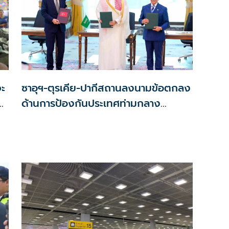
จะ
ซาอุฯ-ตุรเคีย-ปากีสถานลงนามข้อตกลง
ส
ด้านการป้องกันประเทศท่ามกลาง
สงครามในภูมิภาค
–3
ด