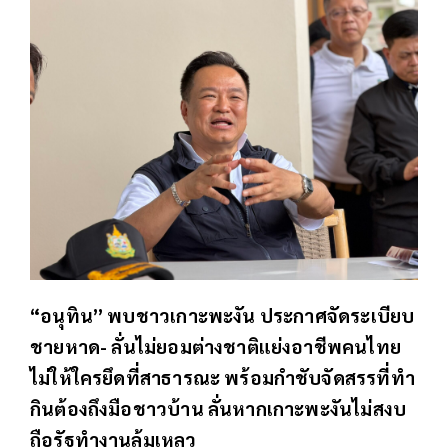
“อนุทิน” พบชาวเกาะพะงัน ประกาศจัดระเบียบ
ชายหาด- ลั่นไม่ยอมต่างชาติแย่งอาชีพคนไทย
ไม่ให้ใครยึดที่สาธารณะ พร้อมกำชับจัดสรรที่ทำ
กินต้องถึงมือชาวบ้าน ลั่นหากเกาะพะงันไม่สงบ
ถือรัฐทำงานล้มเหลว