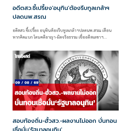
อดีตสว.ชี้เปรี้ยง'อนุทิน'ต้องรีบทูลเกล้าฯ
ปลดนพ.สรณ
อดีตสว.ชี้เปรี้ยง อนุทินต้องรีบทูลเกล้าฯปลดนพ.สรณ เตือน
หากคิดแบก โดนคดีอาญา-ผิดจริยธรรม เชื่ออดีตเลขาฯ
ปธ.กสทช.ชิงลาออกด่วน เพราะได้สัญญาณพิเศษ
สอบท้องถิ่น-ฮั้วสว.-ผลงานไม่ออก บั่นทอน
เชื่อมั่น'รัฐบาลอนุทิน'