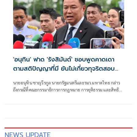
'อนุทิน' ฟาด 'รังสิมันต์' ชอบพูดคาดเดา
ตามสติปัญญาที่มี ยันไม่เกี่ยวทุจริตสอบ
ท้องถิ่น
นายอนุทิน ชาญวีรกูล นายกรัฐมนตรีและรมว.มหาดไทย กล่าว
ถึงกรณีที่คณะกรรมาธิการการกฎหมาย การยุติธรรม และสิทธิ
มนุษยชน สภาผู้แทนราษฎร ที่มี นายรังสิมันต์ โรม เป็นประธาน
กรรมาธิการ มีการอ้างชื่อนายกรัฐมนตรี เข้าไปเกี่ยวข้องกับการ
ทุจริตสอบท้องถิ่น
NEWS UPDATE