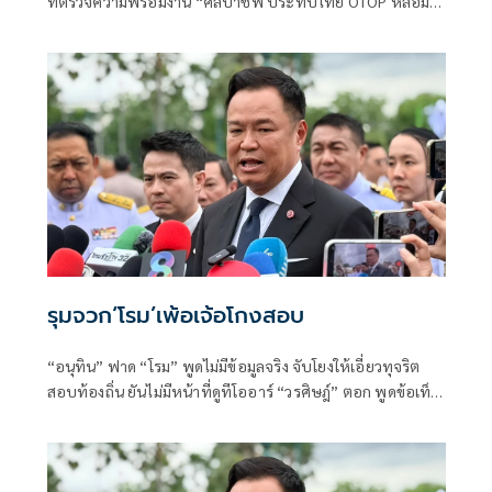
ที่ตรวจความพร้อมงาน “ศิลปาชีพ ประทีปไทย OTOP หลอม
ดวงใจด้วยพระบารมี” ปี 2569 ซึ่งจัดขึ้นระหว่างวันที่ 8–16
สิงหาคม นี้ ณ อาคารชาเลนเจอร์ 1–3 อิมแพ็ค เมืองทองธานี ซึ่ง
นายกรัฐมนตรีจะเดินทางมาเปิดงานอย่างเป็นทางการ ในวัน
จันทร์ที่ 10 สิงหาคม
รุมจวก‘โรม’เพ้อเจ้อโกงสอบ
“อนุทิน” ฟาด “โรม” พูดไม่มีข้อมูลจริง จับโยงให้เอี่ยวทุจริต
สอบท้องถิ่น ยันไม่มีหน้าที่ดูทีโออาร์ “วรศิษฎ์” ตอก พูดข้อเท็จ
จริงไม่ครบ