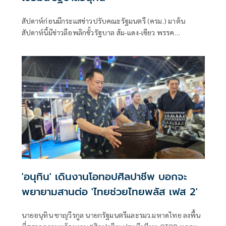
สัปดาห์ก่อนมีกระแสข่าวปรับคณะรัฐมนตรี (ครม.) มาต้น
สัปดาห์นี้มีข่าวลือพลิกขั้วรัฐบาล ส้ม-แดง-เขียว พรรค
ประชาชน พรรคเพื่อไทย และพรรคกล้าธรรม จับมือกัน
'อนุทิน' เดินงานโอทอปศิลปาชีพ บอกจะ
พยายามสานต่อ 'ไทยช่วยไทยพลัส เฟส 2'
นายอนุทิน ชาญวีรกูล นายกรัฐมนตรีและรมว.มหาดไทย ลงพื้น