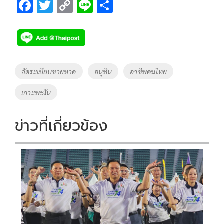
F
T
C
Li
S
ac
wi
o
n
h
e
tt
p
e
ar
b
er
y
e
o
Li
Tags
จัดระเบียบชายหาด
อนุทิน
อาชีพคนไทย
o
n
เกาะพะงัน
k
k
ข่าวที่เกี่ยวข้อง