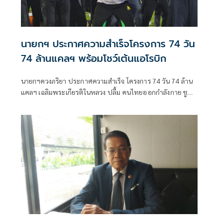
นายกฯ ประกาศความสำเร็จโครงการ 74 วัน
74 ล้านแคลฯ พร้อมโชว์เต้นแอโรบิก
นายกฯควงภริยา ประกาศความสำเร็จ โครงการ 74 วัน 74 ล้าน
แคลฯ เฉลิมพระเกียรติในหลวง ปลื้ม คนไทยออกกำลังกาย ชู
“สุขภาพดี -สร้างเศรษฐกิจดี -สังคมมั่นคง“ ก่อนร่วมเต้นแอโรบิก
สนุกสนาน