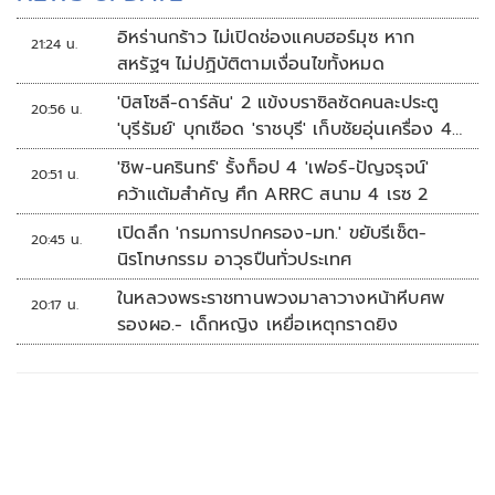
อิหร่านกร้าว ไม่เปิดช่องแคบฮอร์มุซ หาก
21:24 น.
สหรัฐฯ ไม่ปฏิบัติตามเงื่อนไขทั้งหมด
'บิสโซลี-ดาร์ลัน' 2 แข้งบราซิลซัดคนละประตู
20:56 น.
'บุรีรัมย์' บุกเชือด 'ราชบุรี' เก็บชัยอุ่นเครื่อง 4
นัดรวด
'ชิพ-นครินทร์' รั้งท็อป 4 'เฟอร์-ปัญจรุจน์'
20:51 น.
คว้าแต้มสำคัญ ศึก ARRC สนาม 4 เรซ 2
เปิดลึก 'กรมการปกครอง-มท.' ขยับรีเซ็ต-
20:45 น.
นิรโทษกรรม อาวุธปืนทั่วประเทศ
ในหลวงพระราชทานพวงมาลาวางหน้าหีบศพ
20:17 น.
รองผอ.- เด็กหญิง เหยื่อเหตุกราดยิง