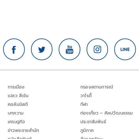
การเมือง
กรองสถานการณ์
เปลว สีเงิน
วาไรตี้
คอลัมนิสต์
กีฬา
บทความ
ท่องเที่ยว – ศิลปวัฒนธรรม
เศรษฐกิจ
ประชาสัมพันธ์
ข่าวพระราชสำนัก
ภูมิภาค