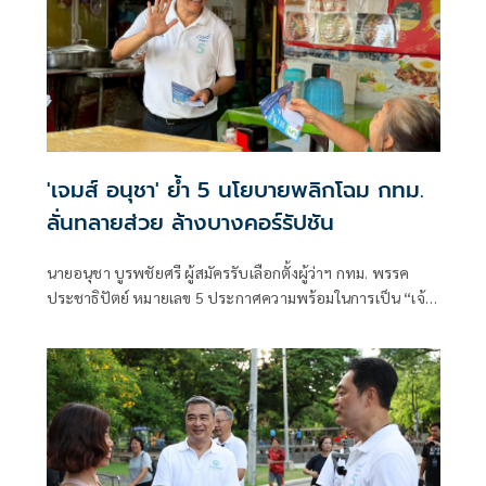
'เจมส์ อนุชา' ย้ำ 5 นโยบายพลิกโฉม กทม.
ลั่นทลายส่วย ล้างบางคอร์รัปชัน
นายอนุชา บูรพชัยศรี ผู้สมัครรับเลือกตั้งผู้ว่าฯ กทม. พรรค
ประชาธิปัตย์ หมายเลข 5 ประกาศความพร้อมในการเป็น “เจ้า
ภาพ” แก้ไขทุกปัญหาของคนกรุงเทพฯ โดยย้ำชัดว่าในยุคของ
ตนจะไม่มีคำว่า “นอกเหนืออำนาจ กทม.” อีกต่อไปพร้อมย้ำถึง
นโยบายหลัก 5 ด้าน ภายใต้แนวคิด “เดินทางสะดวก เมือง
สะอาด ชีวิตสบาย รายได้ดีขึ้น ตรวจสอบได้ทุกเมื่อ”