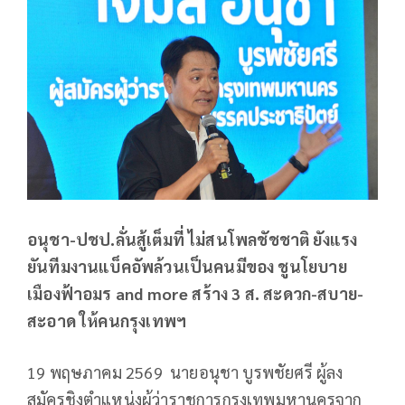
อนุชา
-ปชป.ลั่นสู้เต็มที่ ไม่สนโพลชัชชาติ ยังแรง
ยันทีมงานแบ็คอัพล้วนเป็นคนมีของ ชูนโยบาย
เมืองฟ้าอมร and more สร้าง 3 ส. สะดวก-สบาย-
สะอาด ให้คนกรุงเทพฯ
19 พฤษภาคม 2569 นายอนุชา บูรพชัยศรี ผู้ลง
สมัครชิงตำแหน่งผู้ว่าราชการกรุงเทพมหานครจาก