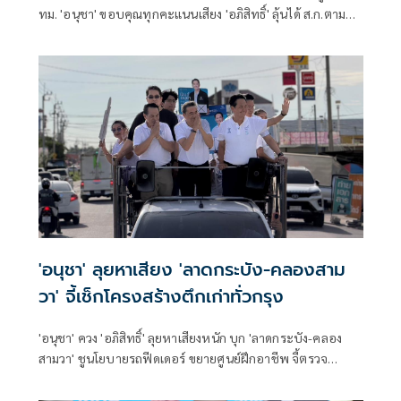
ทม. 'อนุชา' ขอบคุณทุกคะแนนเสียง 'อภิสิทธิ์' ลุ้นได้ ส.ก.ตาม
เป้า
'อนุชา' ลุยหาเสียง 'ลาดกระบัง-คลองสาม
วา' จี้เช็กโครงสร้างตึกเก่าทั่วกรุง
'อนุชา' ควง 'อภิสิทธิ์' ลุยหาเสียงหนัก บุก 'ลาดกระบัง-คลอง
สามวา' ชูนโยบายรถฟีดเดอร์ ขยายศูนย์ฝึกอาชีพ จี้ตรวจ
โครงสร้างอาคารเก่าชั้นในกรุง