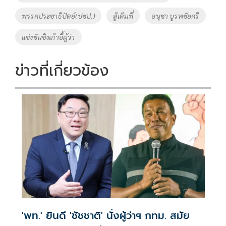
k
k
พรรคประชาธิปัตย์(ปชป.)
สู้เต็มที่
อนุชา บูรพชัยศรี
แข่งขันชิงเก้าอี้ผู้ว่า
ข่าวที่เกี่ยวข้อง
'พท.' ยินดี 'ชัชชาติ' นั่งผู้ว่าฯ กทม. สมัย