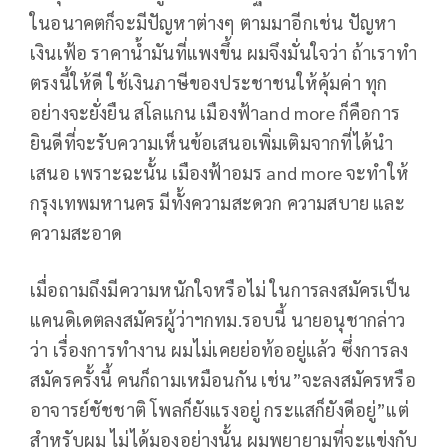
ในอนาคตก็จะมีปัญหาต่างๆ ตามมาอีกเช่น ปัญหา
เงินเฟ้อ ราคาน้ำมันที่แพงขึ้น ผมจึงมั่นใจว่า ถ้าเราทำ
ตรงนี้ให้ดี ใช้เงินภาษีของประชาชนให้คุ้มค่า ทุก
อย่างจะยั่งยืน สโลแกน เมืองฟ้าand more ก็คือการ
ยินดีที่จะรับความเห็นข้อเสนอเพิ่มเติมจากที่ได้นำ
เสนอ เพราะฉะนั้น เมืองฟ้าอมร and more จะทำให้
กรุงเทพมหานคร มีทั้งความสะดวก ความสบาย และ
ความสะอาด
เมื่อถามถึงมีความหนักใจหรือไม่ ในการลงสมัครเป็น
แคนดิเดตลงสมัครผู้ว่าฯกทม.รอบนี้ นายอนุชากล่าว
ว่า เรื่องการทำงาน ผมไม่เคยย่อท้ออยู่แล้ว ซึ่งการลง
สมัครครั้งนี้ คนก็ถามเหมือนกัน เช่น”จะลงสมัครหรือ
อาจารย์ชัชชาติ โพลก็ยังแรงอยู่ กระแสก็ยังดีอยู่”แต่
สำหรับผม ไม่ได้มองอย่างนั้น ผมพยายามที่จะแข่งกับ