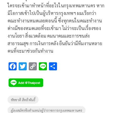
ใครจะเข้ามาทำหน้าที่อะไรในกรุงเทพมหานคร หาก
มีโอกาสเข้าไปเป็นผู้บริหารกรุงเทพฯ ผมเรียกว่า
คณะทำงานหมดเลยตอนนี้ ซึ่งทุกคนในคณะทำงาน
ต่างมีของหมดเลยที่จะเข้ามา ไม่ว่าจะเป็นเรื่องของ
งานโยธา สิ่งแวดล้อม คมนาคมและการขนส่ง
สาธารณสุข การเงินการคลัง ยืนยันว่ามีทีมงานหลาย
คนที่จะมาช่วยกันทำงาน
F
T
C
Li
S
ac
wi
o
n
h
e
tt
p
e
ar
b
er
y
e
o
Li
Tags
ชัชชาติ สิทธิพันธิ์
o
n
ผู้ลงสมัครชิงตำแหน่งผู้ว่าราชการกรุงเทพมหานคร