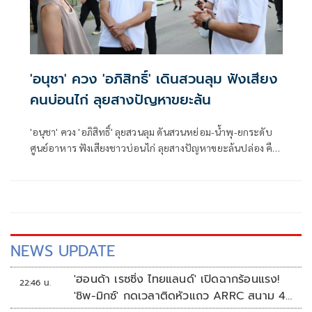
'อนุชา' ควง 'อภิสิทธิ์' เดินสวนลุม ฟังเสียง
คนบ่อนไก่ ลุยสางปัญหาขยะล้น
'อนุชา' ควง 'อภิสิทธิ์' ลุยสวนลุม ดันสวนหย่อม-น้ำพุ-ยกระดับ
ศูนย์อาหาร ฟังเสียงชาวบ่อนไก่ ลุยสางปัญหาขยะล้นปล่อง คืน
คุณภาพชีวิตให้ดีขึ้น
NEWS UPDATE
'ฮอนด้า เรซซิ่ง ไทยแลนด์' เปิดฉากร้อนแรง!
22:46 น.
'ชิพ-มิกซ์' กดเวลาติดหัวแถว ARRC สนาม 4