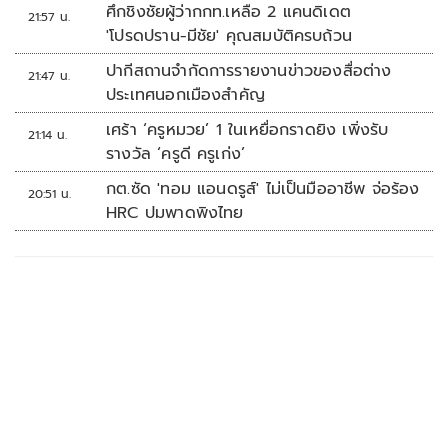
ที่มัลดาลิกา
ศึกชิงชัยผู้ว่ากกท.เหลือ 2 แคนดิเดต
21:57 น.
'โปรดปราน-มีชัย' คุณสมบัติครบถ้วน
ปากีสถานจำกัดการรายงานข่าวของสื่อต่าง
21:47 น.
ประเทศนอกเมืองสำคัญ
เศร้า ‘ครูหมวย’ 1 ในเหยื่อกราดยิง เพิ่งรับ
21:14 น.
รางวัล ‘ครูดี ครูเก่ง’
กต.ซัด 'ทอม แอนดรูส์' ไม่เป็นมืออาชีพ จ่อร้อง
20:51 น.
HRC ปมพาดพิงไทย