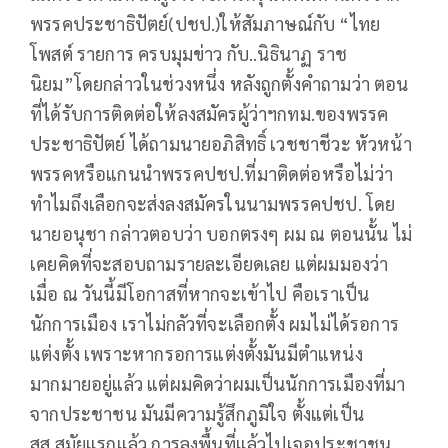
พรรคประชาธิปัตย์(ปชป.)ให้สัมภาษณ์กับ “ไทย
โพสต์ รายการ ครบมุมข่าว กับ..นิธินาฏ ราช
นิยม”โดยกล่าวในช่วงหนึ่ง หลังถูกตั้งคำถามว่า ตอน
ที่ได้รับการติดต่อให้ลงสมัครผู้ว่าฯกทม.ของพรรค
ประชาธิปัตย์ ได้ถามนายอภิสิทธิ์ เวชชาชีวะ หัวหน้า
พรรคหรือแกนนำพรรคปชป.ที่มาติดต่อหรือไม่ว่า
ทำไมถึงเลือกจะส่งลงสมัครในนามพรรคปชป. โดย
นายอนุชา กล่าวตอบว่า บอกตรงๆ ผม ณ ตอนนั้น ไม่
เคยคิดที่จะสอบถามรายละเอียดเลย แต่ผมมองว่า
เมื่อ ณ วันนี้มีโอกาสที่หากจะเข้าไป คือเราเป็น
นักการเมือง เราไม่กลัวที่จะเลือกตั้ง ผมไม่ได้รอการ
แต่งตั้ง เพราะหากรอการแต่งตั้งมันมีตำแหน่ง
มากมายอยู่แล้ว แต่ผมคิดว่าผมเป็นนักการเมืองที่มา
จากประชาชน มันมีความรู้สึกภูมิใจ ตั้งแต่เป็น
สส.สมัยแรกแล้ว การลงพื้นที่แล้วไปเจอประชาชน