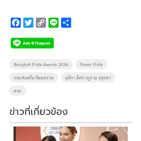
F
T
C
Li
S
ac
wi
o
n
h
e
tt
p
e
ar
b
er
y
e
o
Li
Tags
Bangkok Pride Awards 2026
Power Pride
o
n
กรมส่งเสริมวัฒนธรรม
ยุถิกา อิศรางกูร ณ อยุธยา
k
k
สวธ.
ข่าวที่เกี่ยวข้อง