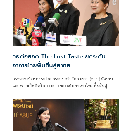
วธ.ต่อยอด The Lost Taste ยกระดับ
อาหารไทยพื้นถิ่นสู่สากล
กระทรวงวัฒนธรรม โดยกรมส่งเสริมวัฒนธรรม (สวธ.) จัดงาน
แถลงข่าวเปิดตัวกิจกรรมการยกระดับอาหารไทยพื้นถิ่นสู่
อาหารโลก “Thai Local Food to World Food” พร้อมเปิดตัว
ตราสัญลักษณ์ “Thailand Best Local Food” (TBLF) ภายใต้
แนวคิด “The Lost Taste : The Living Heritage”