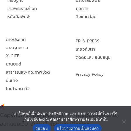
เศรษฐกิจ
ประชาสัมพันธ์
ข่าวพระราชสำนัก
ภูมิภาค
หนังสือพิมพ์
สิ่งแวดล้อม
ต่างประเทศ
PR & PRESS
อาชญากรรม
เกี่ยวกับเรา
X-CITE
ติดต่อและ สนับสนุน
ยานยนต์
สาธารณสุข-คุณภาพชีวิต
Privacy Policy
บันเทิง
ไทยโพสต์ ทีวี
Copyright© thaipost.net, All rights reserved.,
เราใช้คุกกี้เพื่อพัฒนาประสิทธิภาพ และประสบการณ์ที่ดีในการใช้
เว็บไซต์ของคุณ คุณสามารถศึกษารายละเอียดได้ที่นี่
ออกแบบเว็บ จัดทำเว็บไซต์โดย iDesign
ยินยอม
นโยบายความเป็นส่วนตัว