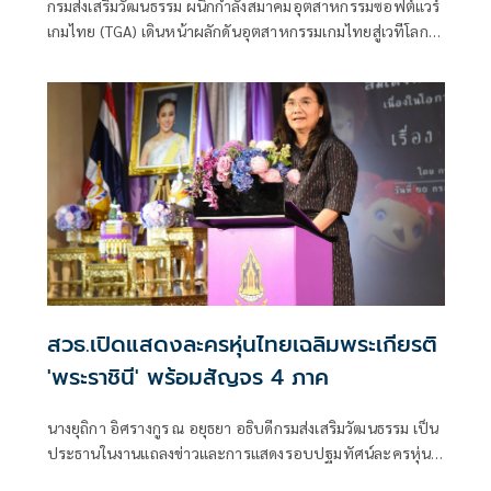
กรมส่งเสริมวัฒนธรรม ผนึกกำลังสมาคมอุตสาหกรรมซอฟต์แวร์
Thai Game Festival (TGF 2026)
เกมไทย (TGA) เดินหน้าผลักดันอุตสาหกรรมเกมไทยสู่เวทีโลก
จัดงาน Thai Game Festival (TGF 2026)
สวธ.เปิดแสดงละครหุ่นไทยเฉลิมพระเกียรติ
'พระราชินี' พร้อมสัญจร 4 ภาค
นางยุถิกา อิศรางกูร ณ อยุธยา อธิบดีกรมส่งเสริมวัฒนธรรม เป็น
ประธานในงานแถลงข่าวและการแสดงรอบปฐมทัศน์ละครหุ่น
ไทยสัญจรเฉลิมพระเกียรติ สมเด็จพระนางเจ้าสุทิดา พัชรสุธา