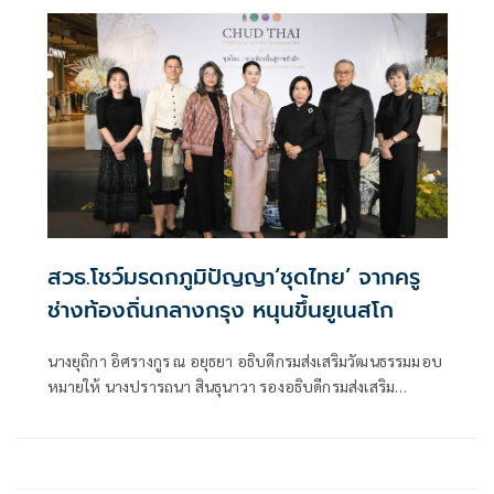
พิมลลักษณ พระบรมราชินี เนื่องในโอกาสมหามงคลเฉลิม
พระชนมพรรษา 4 รอบ 3 มิถุนายน 2569
สวธ.โชว์มรดกภูมิปัญญา‘ชุดไทย’ จากครู
ช่างท้องถิ่นกลางกรุง หนุนขึ้นยูเนสโก
นางยุถิกา อิศรางกูร ณ อยุธยา อธิบดีกรมส่งเสริมวัฒนธรรมมอบ
หมายให้ นางปรารถนา สินธุนาวา รองอธิบดีกรมส่งเสริม
วัฒนธรรม เป็นประธานในพิธีเปิดงานจากท้องถิ่นสู่ราชสำนัก
ภายใต้โครงการจัดเก็บคลังข้อมูลช่างท้องถิ่น รายการ "ชุดไทย"
โดยมี รศ.ดร.จุฬณี ตันติกุลานันท์