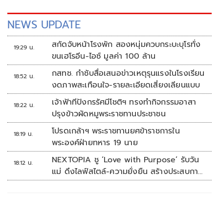
NEWS UPDATE
สกัดจับหน้าโรงพัก สองหนุ่มควบกระบะบุโรทั่ง
19:29 น.
ขนเฮโรอีน-ไอซ์ มูลค่า 100 ล้าน
กสทช. กำชับสื่อเสนอข่าวเหตุรุนแรงในโรงเรียน
18:52 น.
งดภาพสะเทือนใจ-รายละเอียดเสี่ยงเลียนแบบ
เจ้าฟ้าทีปังกรรัศมีโชติฯ ทรงทำกิจกรรมอาสา
18:22 น.
ปรุงข้าวผัดหมูพระราชทานประชาชน
โปรดเกล้าฯ พระราชทานยศข้าราชการใน
18:19 น.
พระองค์ฝ่ายทหาร 19 นาย
NEXTOPIA ชู ‘Love with Purpose’ รับวัน
18:12 น.
แม่ ดึงไลฟ์สไตล์-ความยั่งยืน สร้างประสบกา
รณ์ช้อปปิงมีความหมาย