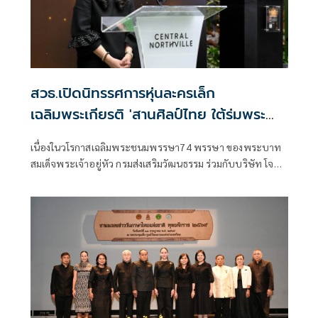
สวธ.เปิดนิทรรศการหุ่นละครเล็ก
เฉลิมพระเกียรติ 'สานศิลป์ไทย ใต้ร่มพระ
บารมี'
เนื่องในวโรกาสเฉลิมพระชนมพรรษา74 พรรษา ของพระบาท
สมเด็จพระเจ้าอยู่หัว กรมส่งเสริมวัฒนธรรม ร่วมกับบริษัท โจ
หลุยส์ ไทย อาร์ต จำกัด ดำเนินโครงการ “สานศิลป์ไทย ใต้ร่ม
พระบารมี” ขึ้น เพื่อนำเสนอคุณค่าของศิลปกรรมไทยและ
นาฏศิลป์ไทยในรูปแบบร่วมสมัย สร้างการรับรู้และเปิดโอกาส
ให้เยาวชน ประชาชน และนักท่องเที่ยวทั้งชาวไทยและชาวต่าง
ชาติ ได้เข้าถึงศิลปวัฒนธรรมไทย โดยเฉพาะศิลปะการแสดงหุ่น
ละครเล็ก ซึ่งเป็นมรดกทางวัฒนธรรมอันทรงคุณค่าของชาติ
สะท้อนภูมิปัญญา ความประณีต และเอกลักษณ์ของช่างศิลป์
ไทยที่สืบทอดมาอย่างยาวนาน