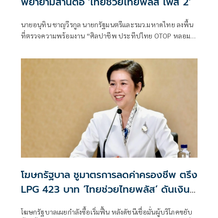
พยายามสานต่อ 'ไทยช่วยไทยพลัส เฟส 2'
นายอนุทิน ชาญวีรกูล นายกรัฐมนตรีและรมว.มหาดไทย ลงพื้น
ที่ตรวจความพร้อมงาน “ศิลปาชีพ ประทีปไทย OTOP หลอม
ดวงใจด้วยพระบารมี” ปี 2569 ซึ่งจัดขึ้นระหว่างวันที่ 8–16
สิงหาคม นี้ ณ อาคารชาเลนเจอร์ 1–3 อิมแพ็ค เมืองทองธานี ซึ่ง
นายกรัฐมนตรีจะเดินทางมาเปิดงานอย่างเป็นทางการ ในวัน
จันทร์ที่ 10 สิงหาคม
โฆษกรัฐบาล ชูมาตรการลดค่าครองชีพ ตรึง
LPG 423 บาท ‘ไทยช่วยไทยพลัส’ ดันเงิน
หมุนแสนล้าน
โฆษกรัฐบาลเผยกำลังซื้อเริ่มฟื้น หลังดัชนีเชื่อมั่นผู้บริโภคขยับ