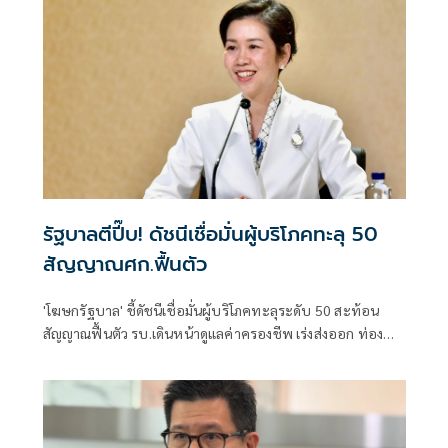
รัฐบาลตีปี๊บ! ดัชนีเชื่อมั่นผู้บริโภคทะลุ 50
สัญญาณศก.ฟื้นตัว
'โฆษกรัฐบาล' ชี้ดัชนีเชื่อมั่นผู้บริโภคทะลุระดับ 50 สะท้อน
สัญญาณฟื้นตัว รบ.เดินหน้าดูแลค่าครองชีพ เร่งส่งออก ท่อง
เที่ยว และการลงทุนต่อเนื่อง