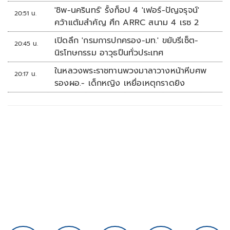
นัดรวด
'ชิพ-นครินทร์' รั้งท็อป 4 'เฟอร์-ปัญจรุจน์'
20:51 น.
คว้าแต้มสำคัญ ศึก ARRC สนาม 4 เรซ 2
เปิดลึก 'กรมการปกครอง-มท.' ขยับรีเซ็ต-
20:45 น.
นิรโทษกรรม อาวุธปืนทั่วประเทศ
ในหลวงพระราชทานพวงมาลาวางหน้าหีบศพ
20:17 น.
รองผอ.- เด็กหญิง เหยื่อเหตุกราดยิง