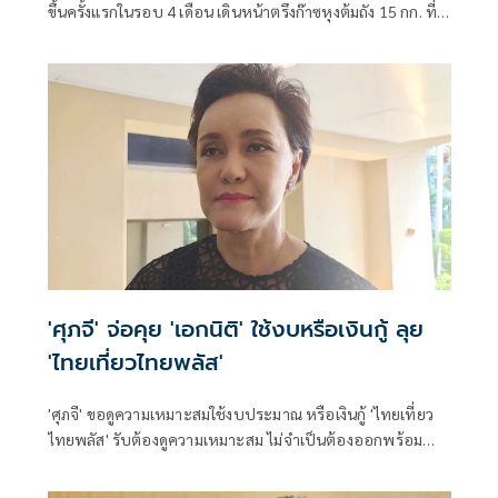
ขึ้นครั้งแรกในรอบ 4 เดือน เดินหน้าตรึงก๊าซหุงต้มถัง 15 กก. ที่
423 บาท ควบคู่ “ไทยช่วยไทย พลัส” กระจายเม็ดเงินสู่ฐานราก
พร้อมจับตาฐานะกองทุนน้ำมันฯ ติดลบกว่า 7.1 หมื่นล้านบาท
'ศุภจี' จ่อคุย 'เอกนิติ' ใช้งบหรือเงินกู้ ลุย
'ไทยเที่ยวไทยพลัส'
'ศุภจี' ขอดูความเหมาะสมใช้งบประมาณ หรือเงินกู้ 'ไทยเที่ยว
ไทยพลัส' รับต้องดูความเหมาะสม ไม่จำเป็นต้องออกพร้อม
'ไทยช่วยไทยพลัส'