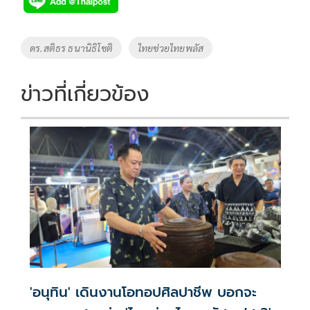
e
tt
p
e
ar
b
er
y
e
o
Li
Tags
ดร.สติธร ธนานิธิโชติ
ไทยช่วยไทยพลัส
o
n
k
k
ข่าวที่เกี่ยวข้อง
'อนุทิน' เดินงานโอทอปศิลปาชีพ บอกจะ