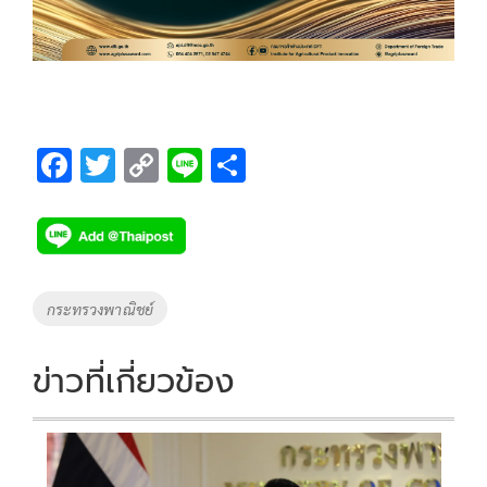
F
T
C
Li
S
ac
wi
o
n
h
e
tt
p
e
ar
b
er
y
e
o
Li
Tags
กระทรวงพาณิชย์
o
n
k
k
ข่าวที่เกี่ยวข้อง