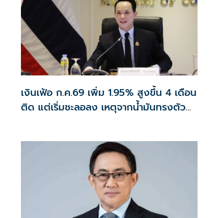
เงินเฟ้อ ก.ค.69 เพิ่ม 1.95% สูงขึ้น 4 เดือน
ติด แต่เริ่มชะลอลง เหตุจากน้ำมันทรงตัว
สูงกว่าปีก่อน