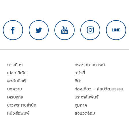
การเมือง
กรองสถานการณ์
เปลว สีเงิน
วาไรตี้
คอลัมนิสต์
กีฬา
บทความ
ท่องเที่ยว – ศิลปวัฒนธรรม
เศรษฐกิจ
ประชาสัมพันธ์
ข่าวพระราชสำนัก
ภูมิภาค
หนังสือพิมพ์
สิ่งแวดล้อม