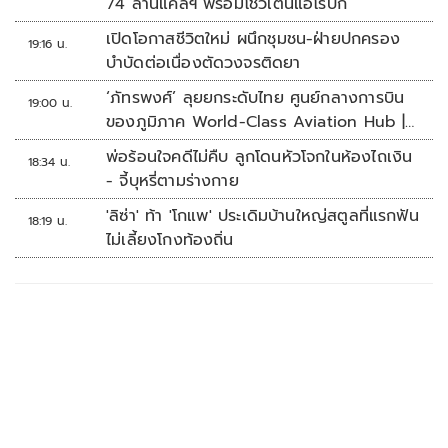
74 ล้านแคลฯ พร้อมโชว์เต้นแอโรบิก
เปิดโอกาสชีวิตใหม่ ผนึกชุมชน-ฝ่ายปกครอง
19:16 น.
บำบัดต่อเนื่องตัดวงจรติดยา
‘ภัทรพงศ์’ ลุยยกระดับไทย ศูนย์กลางการบิน
19:00 น.
ของภูมิภาค World-Class Aviation Hub |
ห้องข่าวไทยโพสต์สุดสัปดาห์
พ่อร้อนใจคดีไม่คืบ ลูกโดนหัวโจกในห้องไถเงิน
18:34 น.
- จี้บุหรี่ตามร่างกาย
'ลิซ่า' ท้า 'โกแพ' ประเดิมบ้านใหญ่สตูลที่แรกฟัน
18:19 น.
ไม่เลี้ยงโกงท้องถิ่น