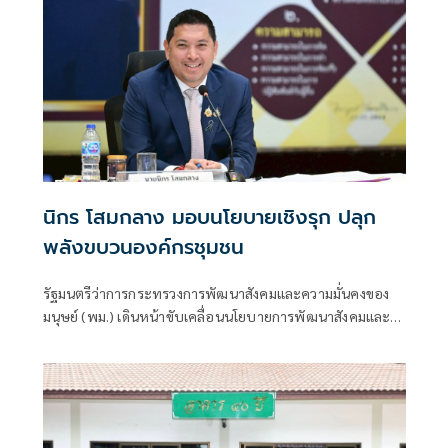
นิกร โสมกลาง มอบนโยบายเชิงรุก ปลุก
พลังขบวนองค์กรชุมชน
รัฐมนตรีว่าการกระทรวงการพัฒนาสังคมและความมั่นคงของ
มนุษย์ (พม.) เดินหน้าขับเคลื่อนนโยบายการพัฒนาสังคมและ
ความมั่นคงของมนุษย์เชิงรุก นำคณะตรวจเยี่ยมและมอบ
นโยบายการบริหารงานแก่สถาบันพัฒนาองค์กรชุมชน
(องค์การมหาชน) หรือ พอช. เน้นย้ำการเสริมสร้างธรรมาภิบาล
ยกระดับคุณภาพชีวิต และสนับสนุนพลังการจัดการตนเองของ
องค์กรชุมชนทั่วประเทศเพื่อความยั่งยืนจากฐานราก