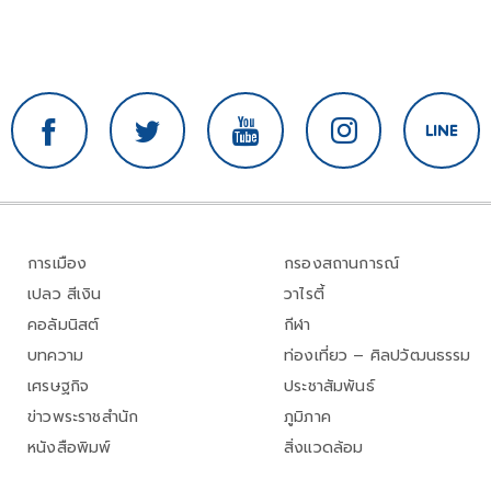
การเมือง
กรองสถานการณ์
เปลว สีเงิน
วาไรตี้
คอลัมนิสต์
กีฬา
บทความ
ท่องเที่ยว – ศิลปวัฒนธรรม
เศรษฐกิจ
ประชาสัมพันธ์
ข่าวพระราชสำนัก
ภูมิภาค
หนังสือพิมพ์
สิ่งแวดล้อม