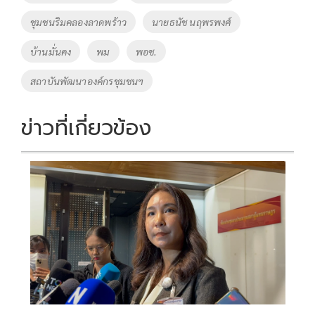
k
k
ชุมชนริมคลองลาดพร้าว
นายธนัช นฤพรพงศ์
บ้านมั่นคง
พม
พอช.
สถาบันพัฒนาองค์กรชุมชนฯ
ข่าวที่เกี่ยวข้อง