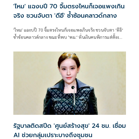
'ไหม' แฉงบปี 70 จิ้มตรงไหนก็เจอแพงเกิน
จริง ชวนจับตา 'ดีอี' ซ้ำซ้อนคลาวด์กลาง
'ไหม' แฉงบปี 70 จิ้มตรงไหนก็เจอแพงเกินจริง ชวนจับตา ‘ดีอี‘
ซ้ำซ้อนคลาวด์กลาง ขณะที่พบ ’พม.‘ หั่นเงินคนพิการแต่ตั้งงบ
Data Center ซื้อเก้าอี้ตัวละ 1.5 หมื่น-ประตูหนีไฟ 2 แสน
รัฐบาลติดสปีด 'ศูนย์สร้างสุข' 24 ชม. เชื่อม
AI ช่วยกลุ่มเปราะบางถึงชุมชน