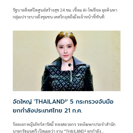
รัฐบาลติดสปีดศูนย์สร้างสุข 24 ชม. เชื่อม AI-โซเชียล ลุยค้นหา
กลุ่มเปราะบางถึงชุมชน เคสวิกฤตถึงมือเจ้าหน้าที่ทันที
จัดใหญ่ 'THAILAND²' 5 กระทรวงจับมือ
ยกกำลังประเทศไทย 21 ก.ค.
ร้อยเอกหญิงภัทร์ดารัสมิ์ ทองสลวยกร รองโฆษกประจำสำนัก
นายกรัฐมนตรี เปิดเผยว่า งาน “THAILAND² ยกกำลัง