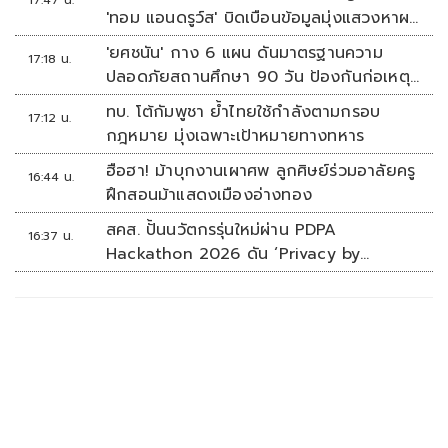
'ทอม แอนดรูว์ส' บิดเบือนข้อมูลมุ่งแสวงหาผล
ประโยชน์ทางการเมือง
'ยศชนัน' กาง 6 แผน ดันมาตรฐานความ
17:18 น.
ปลอดภัยสถานศึกษา 90 วัน ป้องกันก่อเหตุ
รุนแรง
ทบ. โต้กัมพูชา ย้ำไทยใช้กำลังตามกรอบ
17:12 น.
กฎหมาย มุ่งเฉพาะเป้าหมายทางทหาร
ฮือฮา! ม้าบุกงานเผาศพ ลูกศิษย์ร่วมอาลัยครู
16:44 น.
ฝึกสอนม้าแสดงเมืองอ่างทอง
สคส. ปั้นนวัตกรรุ่นใหม่ผ่าน PDPA
16:37 น.
Hackathon 2026 ดัน ‘Privacy by
Design for all’ สู่โซลูชันคุ้มครองข้อมูลส่วน
บุคคลที่ใช้ได้จริง