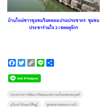
บ้านใหม่ชาวชุมชนริมคลองเปรมประชากร ชุมชน
ประชาร่วมใจ 2 เขตจตุจักร
F
T
C
Li
S
ac
wi
o
n
h
e
tt
p
e
ar
b
er
y
e
o
Li
Tags
กระทรวงการพัฒนาสังคมและความมั่นคงของมนุษย์
o
n
จุรินทร์ ลักษณวิศิษฏ์
ชุมชนชายคลองบางบัว