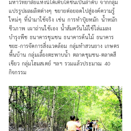
มหาวิทยาลัยแห่งนี้ได้เติบโตขึ้นเป็นลำดับ จากกลุ่ม
แปรรูปผลผลิตต่างๆ ขยายต่อยอดไปสู่องค์ความรู้
ใหม่ๆ ที่นำมาใช้จริง เช่น การทำปุ๋ยหมัก น้ำหมัก
ชีวภาพ เผาถ่านใช้เอง น้ำส้มควันไม้ใช้ไล่แมลง
บำรุงพืช ธนาคารชุมชน ธนาคารต้นไม้ ธนาคาร
ขยะ-การจัดการสิ่งแวดล้อม กลุ่มทำสวนยาง เกษตร
พื้นบ้าน กลุ่มเลี้ยงตะพาบน้ำ ตลาดชุมชน-ตลาดสี
เขียว กลุ่มโฮมสเตย์ ฯลฯ รวมแล้วประมาณ 40
กิจกรรม