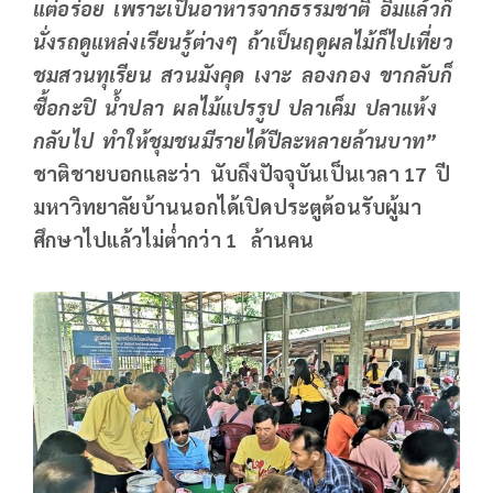
แต่อร่อย เพราะเป็นอาหารจากธรรมชาติ อิ่มแล้วก็
นั่งรถดูแหล่งเรียนรู้ต่างๆ ถ้าเป็นฤดูผลไม้ก็ไปเที่ยว
ชมสวนทุเรียน สวนมังคุด เงาะ ลองกอง ขากลับก็
ซื้อกะปิ น้ำปลา ผลไม้แปรรูป ปลาเค็ม ปลาแห้ง
กลับไป ทำให้ชุมชนมีรายได้ปีละหลายล้านบาท”
ชาติชายบอกและว่า นับถึงปัจจุบันเป็นเวลา
17 ปี
มหาวิทยาลัยบ้านนอกได้เปิดประตูต้อนรับผู้มา
ศึกษาไปแล้วไม่ต่ำกว่า 1 ล้านคน