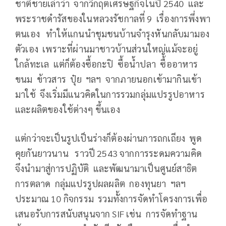
ชาติชายเล่าว่า จากวิกฤตเศรษฐกิจในปี 2540 และ
พระราชดำรัสของในหลวงรัชกาลที่ 9 เรื่องการพึ่งพา
ตนเอง ทำให้แกนนำชุมชนบ้านจำรุงหันกลับมามอง
ตัวเอง เพราะที่ผ่านมาชาวบ้านส่วนใหญ่แม้จะอยู่
ใกล้ทะเล แต่ก็ต้องซื้อกะปิ ซื้อน้ำปลา ซื้ออาหาร
ขนม ข้าวสาร ปุ๋ย ฯลฯ จากภายนอกเข้ามากินเข้า
มาใช้ จึงเริ่มมีแนวคิดในการรวมกลุ่มแปรรูปอาหาร
และผลิตของใช้ต่างๆ ขึ้นเอง
แต่กว่าจะเป็นรูปเป็นร่างก็ต้องผ่านการถกเถียง พูด
คุยกันยาวนาน ราวปี 2543 จากการระดมความคิด
จึงนำมาสู่การปฏิบัติ และพัฒนามาเป็นศูนย์สาธิต
การตลาด กลุ่มแปรรูปผลผลิต กองทุนยา ฯลฯ
ประมาณ 10 กิจกรรม รวมทั้งการจัดทำโครงการเพื่อ
เสนอรับการสนับสนุนจาก SIF เช่น การจัดทำฐาน