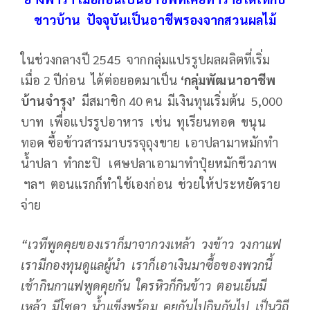
ชาวบ้าน ปัจจุบันเป็นอาชีพรองจากสวนผลไม้
ในช่วงกลางปี 2545 จากกลุ่มแปรรูปผลผลิตที่เริ่ม
เมื่อ 2 ปีก่อน ได้ต่อยอดมาเป็น
‘
กลุ่มพัฒนาอาชีพ
บ้านจำรุง
’
มีสมาชิก 40 คน มีเงินทุนเริ่มต้น 5,000
บาท เพื่อแปรรูปอาหาร เช่น ทุเรียนทอด ขนุน
ทอด ซื้อข้าวสารมาบรรจุถุงขาย เอาปลามาหมักทำ
น้ำปลา ทำกะปิ เศษปลาเอามาทำปุ๋ยหมักชีวภาพ
ฯลฯ ตอนแรกก็ทำใช้เองก่อน ช่วยให้ประหยัดราย
จ่าย
“เวทีพูดคุยของเราก็มาจากวงเหล้า วงข้าว วงกาแฟ
เรามีกองทุนดูแลผู้นำ เราก็เอาเงินมาซื้อของพวกนี้
เช้ากินกาแฟพูดคุยกัน ใครหิวก็กินข้าว ตอนเย็นมี
เหล้า มีโซดา น้ำแข็งพร้อม คุยกันไปกินกันไป เป็นวิถี