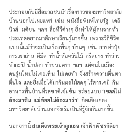
ประกอบกับมีสื่อมวลชนนำเรื่องราวของมหาวิทยาลัย
บ้านนอกไปเผยแพร่ เช่น หนังสือพิมพ์ไทยรัฐ
เดลิ
นิวส์ มติชน ฯลฯ สื่อทีวีต่างๆ ยิ่งทำให้ผู้คนจากทั่ว
ประเทศอยากมาศึกษาเรียนรู้มากขึ้น เพราะวิถีชีวิต
แบบนี้แม้ว่าจะเป็นเรื่องพื้นๆ บ้านๆ เช่น การทำปุ๋ย
การเผาถ่าน ตีมีด ทำน้ำส้มควันไม้ กรีดยาง ทำว่าว
ทำกะปิ น้ำปลา ทำขนมครก ฯลฯ แต่คนในเมือง
คนรุ่นใหม่ไม่เคยเห็น ไม่เคยทำ จึงสร้างความตื่นตา
ตื่นใจ และยิ่งเมื่อได้มากินผลไม้สดๆ ไร้สารเคมี กิน
อาหารพื้นบ้านที่รสชาติเข้มข้น อร่อยแบบ
‘เชลล์ไม่
ต้องมาชิม แม่ช้อยไม่ต้องมารำ’
ชื่อเสียงของ
มหาวิทยาลัยบ้านนอกจึงเริ่มเป็นที่รู้จักกันมากขึ้น
นอกจากนี้
สมเด็จพระเจ้าลูกเธอ เจ้าฟ้าพัชรกิติยา