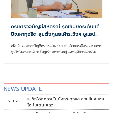
กรมตรวจบัญชีสหกรณ์ รุกเข้มยกระดับแก้
ปัญหาทุจริต ลุยตั้งศูนย์เฝ้าระวังฯ ชูแอป
Smart Member ติดอาวุธสมาชิก พร้อม
อธิบดีกรมตรวจบัญชีสหกรณ์ เผยรายละเอียดกรณีตรวจพบการ
เตรียมนำ AI ตรวจสอบบัญชีในปี 2569
ทุจริตในสหกรณ์เครดิตยูเนี่ยนหาดใหญ่ แฉพฤติการณ์คนใน
เจาะฐานข้อมูลแก้ตัวเลขบัญชี สั่งฟันวินัย-อาญา-ปปง. เด็ดขาด
พร้อมเดินหน้ามาตรการเชิงรุก เร่งตั้ง "ศูนย์ปฏิบัติการป้องกัน
และแก้ไขปัญหาทุจริตในสหกรณ์" เพื่อเฝ้าระวัง
NEWS UPDATE
มะเร็งได้ลุกลามไปยังกระดูกและส่วนอื่นๆของ
10:18 น.
'โจ ไบเดน' แล้ว