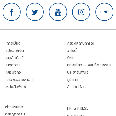
การเมือง
กรองสถานการณ์
เปลว สีเงิน
วาไรตี้
คอลัมนิสต์
กีฬา
บทความ
ท่องเที่ยว – ศิลปวัฒนธรรม
เศรษฐกิจ
ประชาสัมพันธ์
ข่าวพระราชสำนัก
ภูมิภาค
หนังสือพิมพ์
สิ่งแวดล้อม
ต่างประเทศ
PR & PRESS
อาชญากรรม
เกี่ยวกับเรา