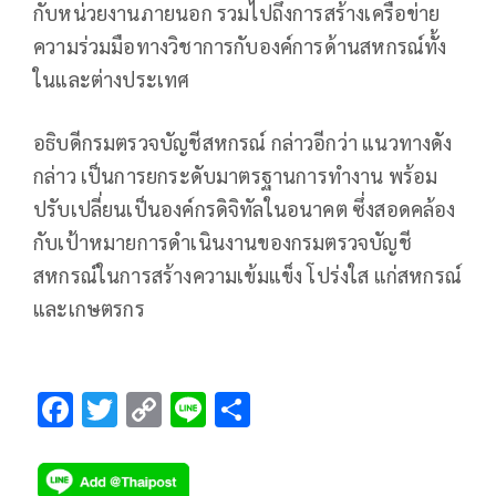
กับหน่วยงานภายนอก รวมไปถึงการสร้างเครือข่าย
ความร่วมมือทางวิชาการกับองค์การด้านสหกรณ์ทั้ง
ในและต่างประเทศ
อธิบดีกรมตรวจบัญชีสหกรณ์ กล่าวอีกว่า แนวทางดัง
กล่าว เป็นการยกระดับมาตรฐานการทำงาน พร้อม
ปรับเปลี่ยนเป็นองค์กรดิจิทัลในอนาคต ซึ่งสอดคล้อง
กับเป้าหมายการดำเนินงานของกรมตรวจบัญชี
สหกรณ์ในการสร้างความเข้มแข็ง โปร่งใส แก่สหกรณ์
และเกษตรกร
F
T
C
Li
S
ac
wi
o
n
h
e
tt
p
e
ar