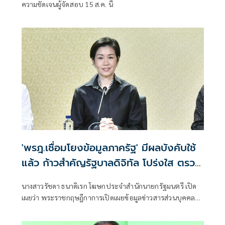
ความชัดเจนผู้จัดสอบ 15 ส.ค. นี้
'พรฎ.เชื่อมโยงข้อมูลภาครัฐ' มีผลบังคับใช้
แล้ว ก้าวสำคัญรัฐบาลดิจิทัล โปร่งใส ตรวจ
สอบได้
นางสาวรัชดา ธนาดิเรก โฆษกประจำสำนักนายกรัฐมนตรี เปิด
เผยว่า พระราชกฤษฎีกาการเปิดเผยข้อมูลข่าวสารส่วนบุคคลที่
อยู่ในการควบ