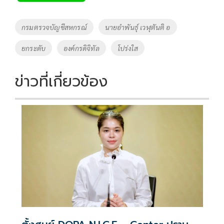
b
er
y
e
o
Li
Tags
กรมตรวจบัญชีสหกรณ์
นายอำพันธุ์ เวฬุตันติ อ
o
n
ยกระดับ
องค์กรดิจิทัล
โปร่งใส
k
k
ข่าวที่เกี่ยวข้อง