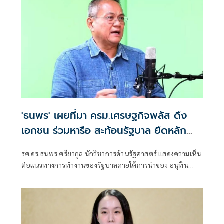
'ธนพร' เผยที่มา ครม.เศรษฐกิจพลัส ดึง
เอกชน ร่วมหารือ สะท้อนรัฐบาล ยึดหลัก
สากล โปร่งใส เปิดกว้าง
รศ.ดร.ธนพร ศรียากูล นักวิชาการด้านรัฐศาสตร์ แสดงความเห็น
ต่อแนวทางการทำงานของรัฐบาลภายใต้การนำของ อนุทิน
ชาญวีรกูล ที่เปิดให้ภาคเอกชนและผู้เชี่ยวชาญเข้าร่วมประชุม
คณะกรรมการร่วมภาครัฐและเอกชนเพื่อแก้ไขปัญหาทาง
เศรษฐกิจ (กรอ.) หรื