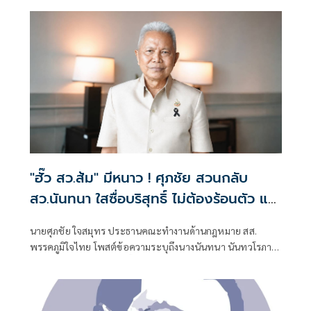
"ฮั๊ว สว.ส้ม" มีหนาว ! ศุภชัย สวนกลับ
สว.นันทนา ใสซื่อบริสุทธิ์ ไม่ต้องร้อนตัว แฉ
เรียกประชุม สว.ส้ม ณ.ห้องจูปิเตอร์
นายศุภชัย ใจสมุทร ประธานคณะทำงานด้านกฎหมาย สส.
เมืองทองธานี ไม่ได้แชร์ค่าใช้จ่านกัน เพรามี
พรรคภูมิใจไทย โพสต์ข้อความระบุถึงนางนันทนา นันทวโรภาส
หลักฐาน "หิรัญ - ฟ้าเดียวกัน" ทั้งจอง ทั้ง
สมาชิกวุฒิสภา กรณีการ ฮั๊ว สว.ส้ม ไม่ต้องร้อนตัว โดยระบุ
จ่าย
พฤติกรรม จัดประชุมผู้สมัคร สว.ส้ม ที่ห้องจูปิเตอร์ เมืองทอง
ธานี