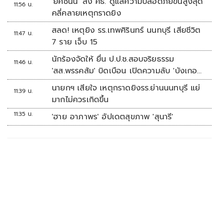
'ยศชนัน' สั่ง ศธ. ดูแลความปลอดภัยขั้นสูงสุด
11:56 น.
คลี่คลายเหตุกราดยิง
สลด! เหตุยิง รร.เทพศิรินทร์ นนทบุรี เสียชีวิต
11:47 น.
7 ราย เจ็บ 15
นักร้องจัดให้ ยื่น ป.ป.ช.สอบจริยธรรม
11:46 น.
'สส.พรรคส้ม' บิดเบือน เปิดความลับ 'บังเกอร์
ทหาร'
นายกฯ เสียใจ เหตุกราดยิงรร.ย่านนนทบุรี แย่
11:39 น.
มากไม่ควรเกิดขึ้น
11:35 น.
'ฮาย อาภาพร' อัปเดตสุขภาพ 'สุนารี'