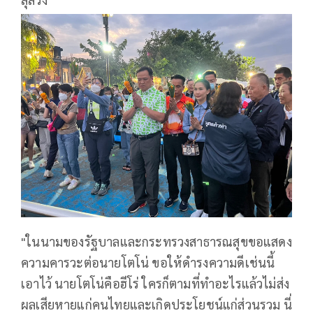
"ในนามของรัฐบาลและกระทรวงสาธารณสุขขอแสดง
ความคารวะต่อนายโตโน่ ขอให้ดำรงความดีเช่นนี้
เอาไว้ นายโตโน่คือฮีโร่ ใครก็ตามที่ทำอะไรแล้วไม่ส่ง
ผลเสียหายแก่คนไทยและเกิดประโยชน์แก่ส่วนรวม นี่