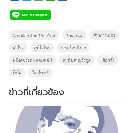
ac
wi
o
n
h
e
tt
p
e
ar
b
er
y
e
o
Li
Tags
One Man And The River
Thaipost
ข่าวการเมือง
o
n
น้ำโขง
ภูมิใจไทย
ยอดเงินบริจาค
k
k
หนึ่งคนว่าย หลายคนให้
อนุทินชาญวีรกูล
เลือกตั้ง
โตโน่
ไทยโพสต์
ข่าวที่เกี่ยวข้อง