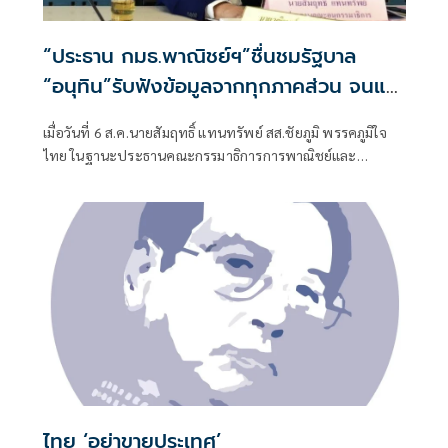
“ประธาน กมธ.พาณิชย์ฯ”ชื่นชมรัฐบาล
“อนุทิน”รับฟังข้อมูลจากทุกภาคส่วน จนแก้
ปัญหาภาคเกษตรได้ตรงจุด ดันราคาปาล์ม-
เมื่อวันที่ 6 ส.ค.นายสัมฤทธิ์ แทนทรัพย์ สส.ชัยภูมิ พรรคภูมิใจ
ยางพาราพุ่งขึ้นต่อเนื่อง เกษตรกรเริ่มยิ้มได้
ไทย ในฐานะประธานคณะกรรมาธิการการพาณิชย์และ
ทรัพย์สินทางปัญญา สภาผู้แทนราษฎร เปิดเผยถึงสถานการณ์
ราคาสินค้าเกษตรว่า ขณะนี้ภาพรวมถือว่าอยู่ในเกณฑ์ดี
ไทย ‘อย่าขายประเทศ’