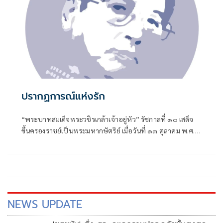
ปรากฏการณ์แห่งรัก
“พระบาทสมเด็จพระวชิรเกล้าเจ้าอยู่หัว” รัชกาลที่ ๑๐ เสด็จ
ขึ้นครองราชย์เป็นพระมหากษัตริย์ เมื่อวันที่ ๑๓ ตุลาคม พ.ศ.
๒๕๕๙
NEWS UPDATE