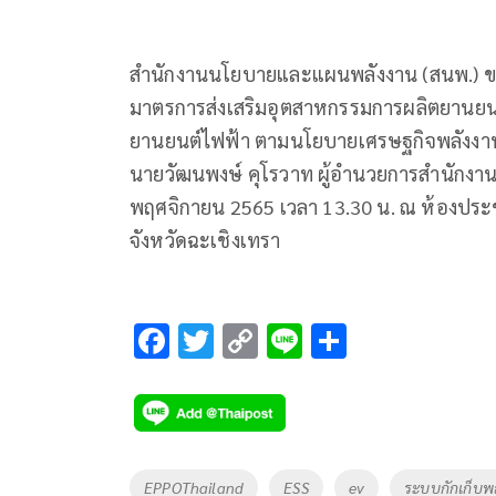
สำนักงานนโยบายและแผนพลังงาน (สนพ.) ข
มาตรการส่งเสริมอุตสาหกรรมการผลิตยานยน
ยานยนต์ไฟฟ้า ตามนโยบายเศรษฐกิจพลังงาน
นายวัฒนพงษ์ คุโรวาท ผู้อำนวยการสำนักงาน
พฤศจิกายน 2565 เวลา 13.30 น. ณ ห้องประช
จังหวัดฉะเชิงเทรา
F
T
C
Li
S
ac
wi
o
n
h
e
tt
p
e
ar
b
er
y
e
o
Li
Tags
EPPOThailand
ESS
ev
ระบบกักเก็บพ