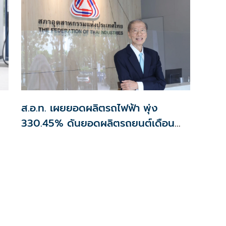
ส.อ.ท. เผยยอดผลิตรถไฟฟ้า พุ่ง
330.45% ดันยอดผลิตรถยนต์เดือน
ก.ย.โต