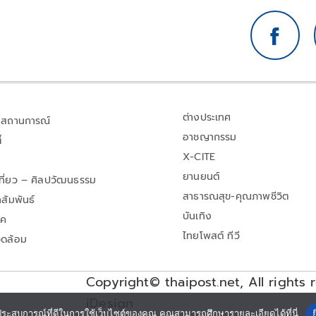
ต่างประเทศ
สถานการณ์
อาชญากรรม
้
X-CITE
ยานยนต์
เที่ยว – ศิลปวัฒนธรรม
สาธารณสุข-คุณภาพชีวิต
สัมพันธ์
บันเทิง
าค
ไทยโพสต์ ทีวี
วดล้อม
Copyright© thaipost.net, All rights 
iDesign
ประสบการณ์ที่ดีในการใช้เว็บไซต์ของคุณ คุณสามารถศึกษารายละเอียดได้ที่นี่