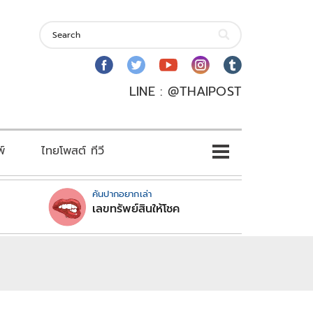
LINE : @THAIPOST
พ์
ไทยโพสต์ ทีวี
คันปากอยากเล่า
เลขทรัพย์สินให้โชค