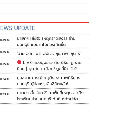
EWS UPDATE
นายกฯ เสียใจ เหตุกราดยิงรร.ย่าน
11:39 น.
นนทบุรี แย่มากไม่ควรเกิดขึ้น
11:35 น.
'ฮาย อาภาพร' อัปเดตสุขภาพ 'สุนารี'
LIVE ครบมุมข่าว กับ..นิธินาฏ ราช
11:35 น.
นิยม | ยุบ-โยก-เดือด! ถูกที่ผิดตัว?
คุมสถานการณ์เหตุยิง รร.เทพศิรินทร์
11:24 น.
นนทบุรี ผู้ก่อเหตุเสียชีวิตแล้ว!
นายกฯ สั่ง 'มท.2' ลงพื้นที่เหตุกราดยิง
11:23 น.
โรงเรียนย่านนนทบุรี ทันที หลังปลัด
มท.รายงานความคืบหน้า