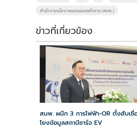
o
n
สำนักงานนโยบายและแผนพลังงาน (สนพ.)
k
k
ข่าวที่เกี่ยวข้อง
สนพ. ผนึก 3 การไฟฟ้า-OR ตั้งฮับเชื่
โยงข้อมูลสถานีชาร์จ EV