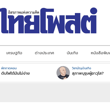
เศรษฐกิจ
ต่างประเทศ
บันเทิง
หนังสือพิม
ผักกาดหอม
วิสามัญบันเทิง
ดับไฟใต้มันไม่ง่าย
สุภาพบุรุษผู้อาวุโส?