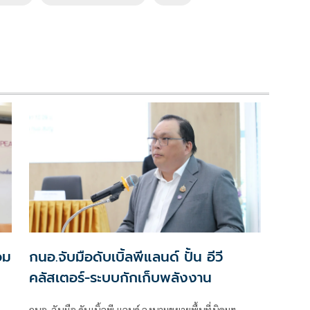
อม
กนอ.จับมือดับเบิ้ลพีแลนด์ ปั้น อีวี
คลัสเตอร์-ระบบกักเก็บพลังงาน
กนอ. จับมือ ดับเบิ้ลพี แลนด์ ลงนามขยายพื้นที่นิคมฯ