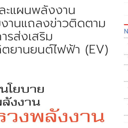
ละแผนพลังงาน
มงานแถลงข่าวติดตาม
N
ารส่งเสริม
ิตยานยนต์ไฟฟ้า (EV)