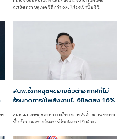
ฉะเชิงเทรา บลูเทค ซิตี้ กว่า 690 ไร่ มุ่งเป้าปั้น อีวี
คลัสเตอร์ -ระบบกักเก็บพลังงานครบวงจร รองรับเม็ดเงิน
ลงทุนกว่า 5,000 ล้านบาท
สนพ.ชี้ภาคอุตฯขยายตัวต่ำอากาศที่ไม่
ะ
ร้อนกดการใช้พลังงานปี 68ลดลง 1.6%
ไทย
สนพ.เผย ภาคอุตสาหกรรมมีการขยายตัวต่ำ สภาพอากาศ
ที่ไม่ร้อน กดความต้องการใช้พลังงานปรับตัวลด
ลง1.6%ขณะที่น้ำมันเครื่องบินโต 7.5% สอดคล้องท่อง
เที่ยวขยายตัว