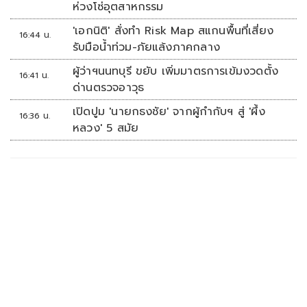
ห่วงโซ่อุตสาหกรรม
'เอกนิติ' สั่งทำ Risk Map สแกนพื้นที่เสี่ยง
16:44 น.
รับมือน้ำท่วม-ภัยแล้งภาคกลาง
ผู้ว่าฯนนทบุรี ขยับ เพิ่มมาตรการเข้มงวดตั้ง
16:41 น.
ด่านตรวจอาวุธ
เปิดปูม 'นายกธงชัย' จากผู้กำกับฯ สู่ 'ผึ้ง
16:36 น.
หลวง' 5 สมัย