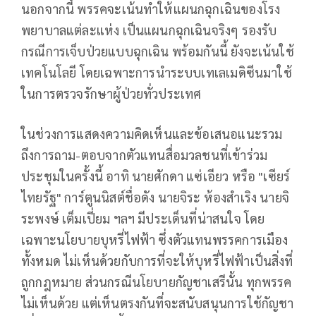
นอกจากนี้ พรรคจะเน้นทำให้แผนกฉุกเฉินของโรง
พยาบาลแต่ละแห่ง เป็นแผนกฉุกเฉินจริงๆ รองรับ
กรณีการเจ็บป่วยแบบฉุกเฉิน พร้อมกันนี้ ยังจะเน้นใช้
เทคโนโลยี โดยเฉพาะการนำระบบเทเลเมดิซีนมาใช้
ในการตรวจรักษาผู้ป่วยทั่วประเทศ
ในช่วงการแสดงความคิดเห็นและข้อเสนอแนะรวม
ถึงการถาม-ตอบจากตัวแทนสื่อมวลชนที่เข้าร่วม
ประชุมในครั้งนี้ อาทิ นายศักดา แซ่เอียว หรือ "เซียร์
ไทยรัฐ" การ์ตูนนิสต์ชื่อดัง นายจิระ ห้องสำเริง นายจิ
ระพงษ์ เต็มเปี่ยม ฯลฯ มีประเด็นที่น่าสนใจ โดย
เฉพาะนโยบายบุหรี่ไฟฟ้า ซึ่งตัวแทนพรรคการเมือง
ทั้งหมด ไม่เห็นด้วยกับการที่จะให้บุหรี่ไฟฟ้าเป็นสิ่งที่
ถูกกฎหมาย ส่วนกรณีนโยบายกัญชาเสรีนั้น ทุกพรรค
ไม่เห็นด้วย แต่เห็นตรงกันที่จะสนับสนุนการใช้กัญชา