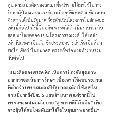
ทุน ตามแนวคิดของสสส. เพื่อนำรายได้มาใช้ในการ
รักษาผู้ป่วยและรณรงค์การเกิดอุบัติเหตุตามท้องถนน
ซึ่งหากได้เป็นรัฐบาล ก็จะดำเนินโครงการในลักษณะ
เช่นนี้ต่อไป ทั้งนี้ ในอดีต พรรคได้ดำเนินงานร่วมกับ
สสส.มาโดยตลอด เช่น โครงการรณรงค์ "ให้เหล้า
เท่ากับแช่ง" เป็นต้น ซึ่งประสบความสำเร็จเป็นที่น่า
พอใจ เชื่อว่าในอนาคต พรรคก็พร้อมจะทำงานร่วม
กันต่อไป
"แนวคิดของพรรค คือ เน้นการป้องกันสุขภาพ
มากกว่าจะเน้นการรักษา เนื่องจากใช้งบประมาณ
ที่ต่ำกว่า เพราะแต่ละปีรัฐบาลจะต้องใช้งบฯใน
ส่วนนี้มากถึงปีละ 5 แสนล้านบาท แต่จากนี้ไป
พรรคฯจะเสนอนโยบาย "สุขภาพดีมีเงินคืน" เพื่อ
กระตุ้นให้คนไทยหันมาใส่ใจในสุขภาพมากขึ้น"