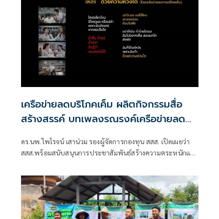
เครือข่ายลดบริโภคเค็ม ผลิตกิจกรรมสื่อ
สร้างสรรค์ บทเพลงรณรงค์เครือข่ายลด
เค็ม ชื่อเพลง “ด้วยความห่วงไต”
ดร.นพ.ไพโรจน์ เสาน่วม รองผู้จัดการกองทุน สสส. เปิดเผยว่า
สสส.พร้อมสนับสนุนการประชาสัมพันธ์สร้างความตระหนักและ
ต้องการสร้างผลลัพธ์เชิงบวกต่อสุขภาพประชาชนได้จริง