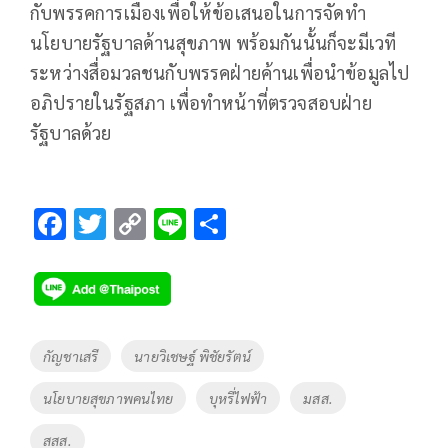
กับพรรคการเมืองเพื่อให้ข้อเสนอในการจัดทำ
นโยบายรัฐบาลด้านสุขภาพ พร้อมกันนั้นก็จะมีเวที
ระหว่างสื่อมวลชนกับพรรคฝ่ายค้านเพื่อนำข้อมูลไป
อภิปรายในรัฐสภา เพื่อทำหน้าที่ตรวจสอบฝ่าย
รัฐบาลด้วย
F
T
C
Li
S
ac
wi
o
n
h
e
tt
p
e
ar
b
er
y
e
o
Li
Tags
กัญชาเสรี
นายวิเชษฐ์ พิชัยรัตน์
o
n
นโยบายสุขภาพคนไทย
บุหรี่ไฟฟ้า
มสส.
k
k
สสส.