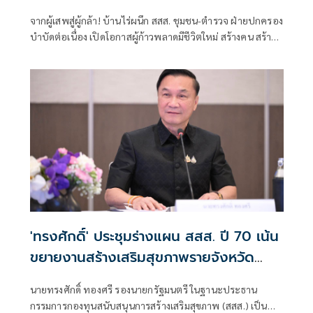
จากผู้เสพสู่ผู้กล้า! บ้านไร่ผนึก สสส. ชุมชน-ตำรวจ ฝ่ายปกครอง
บำบัดต่อเนื่อง เปิดโอกาสผู้ก้าวพลาดมีชีวิตใหม่ สร้างคน สร้าง
งาน สร้างรายได้ คืนคนสู่ชุมชนอย่างยั่งยืน
'ทรงศักดิ์' ประชุมร่างแผน สสส. ปี 70 เน้น
ขยายงานสร้างเสริมสุขภาพรายจังหวัด
หนุนขับเคลื่อนใช้ข้อมูลเชิงพื้นที่ เล็งวัดผล
นายทรงศักดิ์ ทองศรี รองนายกรัฐมนตรี ในฐานะประธาน
ได้ภายใน 1 ปี
กรรมการกองทุนสนับสนุนการสร้างเสริมสุขภาพ (สสส.) เป็น