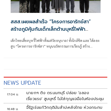
สสส.เผยผลสำเร็จ “โครงการอารักข์สา”
สร้างภูมิคุ้มกันเด็กเล็กต้านบุหรี่ไฟฟ้า
ครอบคลุม 70 จังหวัด
เด็กไทยเสี่ยงบุหรี่ไฟฟ้าตั้งแต่วัยอนุบาล! ทั้งใกล้ชิด และ ได้ลอง
สูบ “โครงการอารักข์สา” หนุนนวัตกรรมการเรียนรู้ สร้าง
ภูมิคุ้มกันทางความคิด ปลูกฝังทักษะชีวิตและการปฏิเสธปัจจัย
เสี่ยงตั้งแต่วัยเยาว์
NEWS UPDATE
นายกฯ ติง ตร.นนทบุรี ปล่อย 'ฉลอง
17:04 น.
เรี่ยวแรง' สูบบุหรี่ ไม่ใส่กุญแจมือในห้องประชุม
จี้รัฐเร่งแก้วิกฤติมันสำปะหลังไทย ห่วงกระทบ
16:48 น.