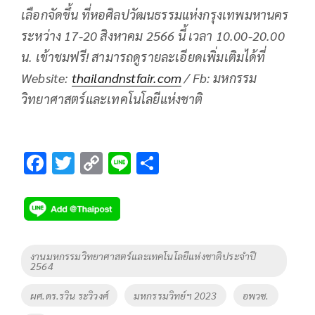
เลือกจัดขึ้น ที่หอศิลปวัฒนธรรมแห่งกรุงเทพมหานคร
ระหว่าง
17-20 สิงหาคม 2566 นี้ เวลา 10.00-20.00
น. เข้าชมฟรี! สามารถดูรายละเอียดเพิ่มเติมได้ที่
Website:
thailandnstfair.com
/ Fb: มหกรรม
วิทยาศาสตร์และเทคโนโลยีแห่งชาติ
F
T
C
Li
S
ac
wi
o
n
h
e
tt
p
e
ar
b
er
y
e
o
Li
Tags
งานมหกรรมวิทยาศาสตร์และเทคโนโลยีแห่งชาติประจำปี
2564
o
n
k
k
ผศ.ดร.รวิน ระวิวงศ์
มหกรรมวิทย์ฯ 2023
อพวช.