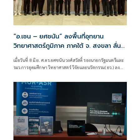
“อ.เชน – ยศชนัน” ลงพื้นที่อุทยาน
วิทยาศาสตร์ภูมิภาค ภาคใต้ จ. สงขลา ลั่น
ต้องเชื่อมโยงผู้ประ กอบการ ชุมชน ภาครัฐ
เมื่อวันที่ 8 มิ.ย. ศ.ดร.ยศชนัน วงศ์สวัสดิ์ รองนายกรัฐมนตรีและ
และภาคสังคมเข้าด้วยกันเพื่อบ่มเพาะธุรกิจ
รมว.การอุดมศึกษา วิทยาศาสตร์ วิจัยและนวัตกรรม(อว.) ลงพื้น
ไทยให้ก้าวไปสู่ระดับยูนิคอร์น
ที่ ณ อุทยานวิทยาศาสตร์ภูมิภาค ภาคใต้ (จ. สงขลา) เพื่อเยี่ยม
ชมผลงานนวัตกรรมการใช้ประโยชน์และขับเคลื่อนเศรษฐกิจ
ภาคใต้ ภายใต้โครงการ South Innovation Bridge การเชื่อม
โยงเครือข่ายนวัตกรรมสู่การพัฒนาเศรษฐกิจภาคใต้ โดยมีผู้
บริหารมหาวิทยาลัยในพื้นที่ภาคใต้ นักวิจัย