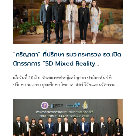
“ศรีญาดา” ที่ปรึกษา รมว.กระทรวง อว.เปิด
นิทรรศการ “5D Mixed Reality
Experience” และกิจกรรม “Hidden
เมื่อวันที่ 10 มิ.ย. ทันตแพทย์หญิงศรีญาดา ปาลิมาพันธ์ ที่
Paradise” พิพิธภัณฑ์พระรามเก้า องค์การ
ปรึกษา รมว.การอุดมศึกษา วิทยาศาสตร์ วิจัยและนวัตกรรม
พิพิธภัณฑ์วิทยาศาสตร์แห่งชาติ(อพวช.)
(อว.) เป็นประธานในพิธีเปิด “นิทรรศการ 5D Mixed Reality
หรือ NSM
Experience” และกิจกรรม “Hidden Paradise” อย่างเป็น
ทางการ โดยมี นายสุวรงค์ วงษ์ศิริ รักษาการแทนผู้อำนวยการ
องค์การพิพิธภัณฑ์วิทยาศาสตร์แห่งชาติ(อพวช.) หรือ NSM