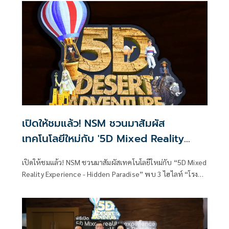
สำคัญสำหรับสตาร์ตอัป ผู้ประกอบการฐานนวัตกรรม และ
ธุรกิจเทคโนโลยีไทย ที่ต้องการหาโอกาสใหม่ในการเติบโต
เปิดให้ชมแล้ว! NSM ชวนมาสัมผัส
เทคโนโลยีใหม่กับ '5D Mixed Reality
Experience - Hidden Paradise' ที่
เปิดให้ชมแล้ว! NSM ชวนมาสัมผัสเทคโนโลยีใหม่กับ “5D Mixed
พิพิธภัณฑ์พระรามเก้า อพวช.คลอง 5
Reality Experience - Hidden Paradise” พบ 3 ไฮไลท์ “โรง
ปทุมธานี
ภาพยนตร์ 5D - สำรวจพิพิธภัณฑ์ผ่านแว่น RokidMax Pro -
Hidden Paradise : ธรรมชาติสร้างสรรค์ สวรรค์บนดิน” ที่
พิพิธภัณฑ์พระรามเก้า อพวช.คลอง 5 ปทุมธานี