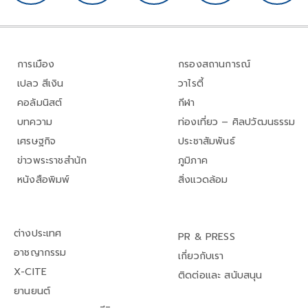
การเมือง
กรองสถานการณ์
เปลว สีเงิน
วาไรตี้
คอลัมนิสต์
กีฬา
บทความ
ท่องเที่ยว – ศิลปวัฒนธรรม
เศรษฐกิจ
ประชาสัมพันธ์
ข่าวพระราชสำนัก
ภูมิภาค
หนังสือพิมพ์
สิ่งแวดล้อม
ต่างประเทศ
PR & PRESS
อาชญากรรม
เกี่ยวกับเรา
X-CITE
ติดต่อและ สนับสนุน
ยานยนต์