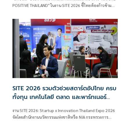
ลดคาร์บอนสู่การฟื้นฟูธรรมชาติเชิงบวก
POSITIVE THAILAND" ในงาน SITE 2026 ชี้ไทยต้องก้าวข้าม
การลดคาร์บอนสู่การฟื้นฟูธรรมชาติเชิงบวก เล็งดึง AI และ
เทคโนโลยีขั้นสูง ปั้นสตาร์ตอัปสายเทคโนโลยีสิ่งแวดล้อม พลิก
โฉมความหลากหลายทางชีวภาพ ให้เป็นเครื่องยนต์เศรษฐกิจ
ใหม่ของประเทศ
SITE 2026 รวมตัวช่วยสตาร์ตอัปไทย ครบ
ทั้งทุน เทคโนโลยี ตลาด และพาร์ทเนอร์
เชื่อมผู้ประกอบการกับหน่วยงานสนับสนุน
งาน SITE 2026: Startup x Innovation Thailand Expo 2026
ต่อยอดนวัตกรรมไทยสู่ธุรกิจจริง
จัดโดยสำนักงานนวัตกรรมแห่งชาติหรือ NIA กระทรวงการ
อุดมศึกษา วิทยาศาสตร์ วิจัยและนวัตกรรม(อว.) เปิดพื้นที่