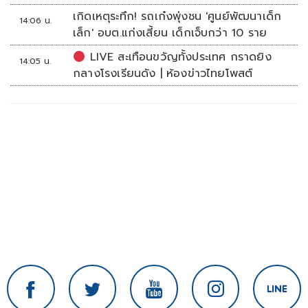
เกิดเหตุระทึก! รถเก๋งพุ่งชน 'ศูนย์พัฒนาเด็ก
14:06 น.
เล็ก' อบต.แก่งเสี้ยน เด็กเจ็บกว่า 10 ราย
LIVE สะเทือนขวัญทั้งประเทศ กราดยิง
14:05 น.
กลางโรงเรียนดัง | ห้องข่าวไทยโพสต์