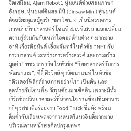
จิตเสมือน, Ajarn Robot1 หุ่นยนต์ช่วยสอนภาษา
อังกฤษ, หุ่นยนต์ดินสอ มินิ (Dinsaw Mini) หุ่นยนต์
อัจฉริยะดูแลผู้สูงวัย ฯลฯ โซน 3. เป็นนิทรรศการ
ภาพถ่ายวิทยาศาสตร์ โซนที่ 4. เวทีเสวนาแลกเปลี่ยน
ความรู้ร่วมกันกับเหล่าไอดอลด้านต่าง ๆ มากมาย
อาทิ เกียรติอนันต์ เอี่ยมจันทร์ ในหัวข้อ “NFT กับ
การบาลานซ์ ระหว่างการสร้างสรรค์ และการสร้าง
มูลค่า” พชร ธารากิจ ในหัวข้อ “วิทยาศาสตร์กับการ
พัฒนาเกม”, ตีตี้ ศิรวิทย์ คุววัฒนานนท์ ในหัวข้อ
“ติวเตอร์ฟิสิกส์ถ่ายภาพอย่างไร” เป็นต้น และ
สุดท้ายกับโซนที่ 5 วัยรุ่นต้องมาเช็คอิน เพราะมีทั้ง
เวิร์กช้อปวิทยาศาสตร์ที่น่าสนใจ ร่วมช็อปชิมอาหาร
เก๋ ๆ รสชาติอร่อยจาก Food Truck ชื่อดัง พร้อม
ดื่มด่ำกับเสียงเพลงจากวงดนตรีแนวอินดี้มากมาย
บริเวณลานหน้าหอศิลปกรุงเทพฯ