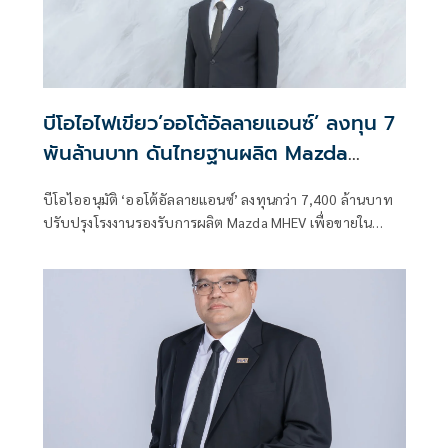
บีโอไอไฟเขียว’ออโต้อัลลายแอนซ์’ ลงทุน 7
พันล้านบาท ดันไทยฐานผลิต Mazda
MHEV
บีโอไออนุมัติ ‘ออโต้อัลลายแอนซ์’ ลงทุนกว่า 7,400 ล้านบาท
ปรับปรุงโรงงานรองรับการผลิต Mazda MHEV เพื่อขายใน
ประเทศและส่งออกไปยังญี่ปุ่น รวมถึงอาเซียน ตอกย้ำศักยภาพ
ของไทยในฐานะศูนย์กลางอุตสาหกรรมยานยนต์ระดับโลก