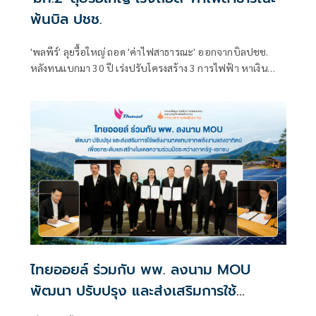
พ้นบิล ปชช.
'พลพีร์' ลุยรื้อใหญ่ ถอด 'ค่าไฟสาธารณะ' ออกจากบิลปชช.
หลังทนแบกมา 30 ปี เร่งปรับโครงสร้าง 3 การไฟฟ้า หาเงิน
ชดเชยปีละ 2 หมื่นล้าน ยันเดินหน้าเร็วที่สุด เล็งออกกฎ
กระทรวง​ ชง ครม. บังคับใช้
ไทยออยล์ ร่วมกับ พพ. ลงนาม MOU
พัฒนา ปรับปรุง และส่งเสริมการใช้
พลังงานทดแทน จากพลังงานแสงอาทิตย์