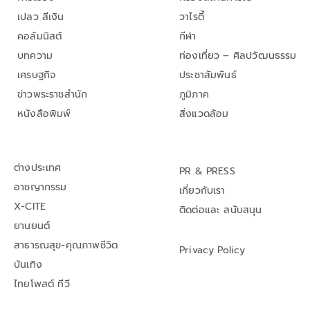
เปลว สีเงิน
วาไรตี้
คอลัมนิสต์
กีฬา
บทความ
ท่องเที่ยว – ศิลปวัฒนธรรม
เศรษฐกิจ
ประชาสัมพันธ์
ข่าวพระราชสำนัก
ภูมิภาค
หนังสือพิมพ์
สิ่งแวดล้อม
ต่างประเทศ
PR & PRESS
อาชญากรรม
เกี่ยวกับเรา
X-CITE
ติดต่อและ สนับสนุน
ยานยนต์
สาธารณสุข-คุณภาพชีวิต
Privacy Policy
บันเทิง
ไทยโพสต์ ทีวี