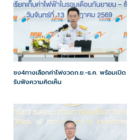
ชง4ทางเลือกค่าไฟงวดก.ย.-ธ.ค. พร้อมเปิด
รับฟังความคิดเห็น