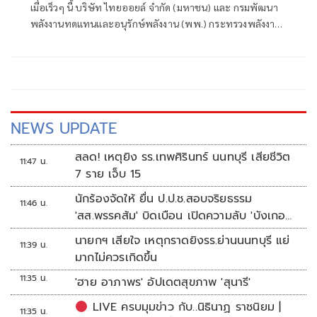
เมื่อเร็วๆ นี้ บริษัท ไทยออยล์ จำกัด (มหาชน) และ กรมพัฒนา
เพื่อยกระดับและสร้างโมเดลความร่วมมือ
พลังงานทดแทนและอนุรักษ์พลังงาน (พพ.) กระทรวงพลังงาน
ระหว่างภาครัฐ-เอกชน
ร่วมลงนามบันทึกความเข้าใจ (MOU) “ว่าด้วยความร่วมมือใน
การพัฒนา ปรับปรุง และส่งเสริมการใช้พลังงานทดแทนจาก
พลังงานแสงอาทิตย์ สำหรับหน่วยงานด้านสาธารณสุขและ
สถานศึกษาของภาครัฐ” เพื่อสร้างความมั่นคงด้านพลังงานใน
พื้นที่ห่างไกล
NEWS UPDATE
สลด! เหตุยิง รร.เทพศิรินทร์ นนทบุรี เสียชีวิต
11:47 น.
7 ราย เจ็บ 15
นักร้องจัดให้ ยื่น ป.ป.ช.สอบจริยธรรม
11:46 น.
'สส.พรรคส้ม' บิดเบือน เปิดความลับ 'บังเกอร์
ทหาร'
นายกฯ เสียใจ เหตุกราดยิงรร.ย่านนนทบุรี แย่
11:39 น.
มากไม่ควรเกิดขึ้น
11:35 น.
'ฮาย อาภาพร' อัปเดตสุขภาพ 'สุนารี'
LIVE ครบมุมข่าว กับ..นิธินาฏ ราชนิยม |
11:35 น.