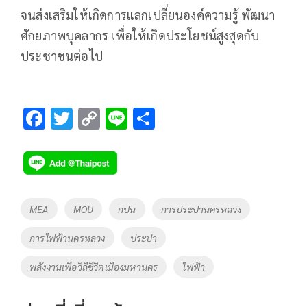
จนส่งเสริมให้เกิดการแลกเปลี่ยนองค์ความรู้ พัฒนา
ศักยภาพบุคลากร เพื่อให้เกิดประโยชน์สูงสุดกับ
ประชาชนต่อไป
F
T
C
Li
S
ac
wi
o
n
h
e
tt
p
e
ar
b
er
y
e
o
Li
Tags
MEA
MOU
กปน
การประปานครหลวง
o
n
การไฟฟ้านครหลวง
ประปา
k
k
พลังงานเพื่อวิถีชีวิตเมืองมหานคร
ไฟฟ้า