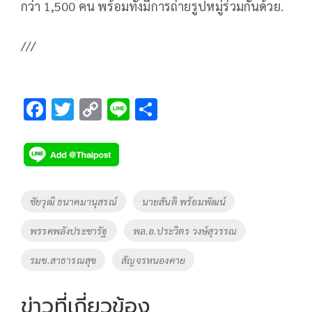
กว่า 1,500 คน พร้อมทั้งมีการถ่ายรูปหมู่ร่วมกันด้วย.
///
F
T
C
Li
S
ac
wi
o
n
h
e
tt
p
e
ar
b
er
y
e
o
Li
Tags
ชัยวุฒิ ธนาคมานุสรณ์
นายสันติ พร้อมพัฒน์
o
n
พรรคพลังประชารัฐ
พล.อ.ประวิตร วงษ์สุวรรณ
k
k
รมช.สาธารณสุข
สัญจรหนองคาย
ข่าวที่เกี่ยวข้อง