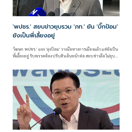
'พปชร.' สยบข่าวยุบรวม 'ภท.' ยัน 'บิ๊กป้อม'
ยังเป็นพี่เลี้ยงอยู่
'โฆษก พปชร.' แจง 'ลุงป้อม' วางมือทางการเมืองแล้ว แต่ยังเป็น
พี่เลี้ยงอยู่ รับพรรคต้องปรับตัวเดินหน้าต่อ สยบข่าวลือไม่ยุบ
รวม 'ภท.'