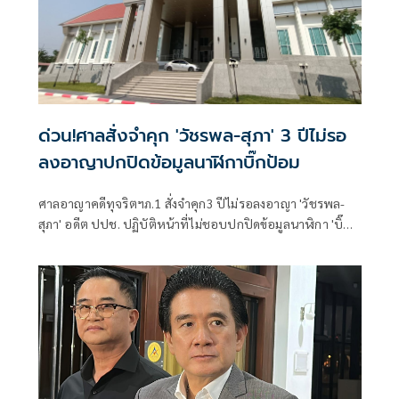
ด่วน!ศาลสั่งจำคุก 'วัชรพล-สุภา' 3 ปีไม่รอ
ลงอาญาปกปิดข้อมูลนาฬิกาบิ๊กป้อม
ศาลอาญาคดีทุจริตฯภ.1 สั่งจำคุก3 ปีไม่รอลงอาญา 'วัชรพล-
สุภา' อดีต ปปช. ปฏิบัติหน้าที่ไม่ชอบปกปิดข้อมูลนาฬิกา 'บิ๊ก
ป้อม'