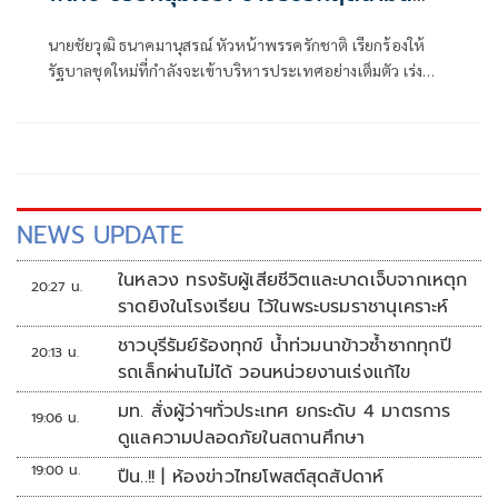
แพง
นายชัยวุฒิ ธนาคมานุสรณ์ หัวหน้าพรรครักชาติ เรียกร้องให้
รัฐบาลชุดใหม่ที่กำลังจะเข้าบริหารประเทศอย่างเต็มตัว เร่ง
ออกมาตรการรับมือวิกฤตราคาน้ำมันที่พุ่งสูงขึ้นอย่างต่อเนื่อง
NEWS UPDATE
ในหลวง ทรงรับผู้เสียชีวิตและบาดเจ็บจากเหตุก
20:27 น.
ราดยิงในโรงเรียน ไว้ในพระบรมราชานุเคราะห์
ชาวบุรีรัมย์ร้องทุกข์ น้ำท่วมนาข้าวซ้ำซากทุกปี
20:13 น.
รถเล็กผ่านไม่ได้ วอนหน่วยงานเร่งแก้ไข
มท. สั่งผู้ว่าฯทั่วประเทศ ยกระดับ 4 มาตรการ
19:06 น.
ดูแลความปลอดภัยในสถานศึกษา
19:00 น.
ปืน..!! | ห้องข่าวไทยโพสต์สุดสัปดาห์