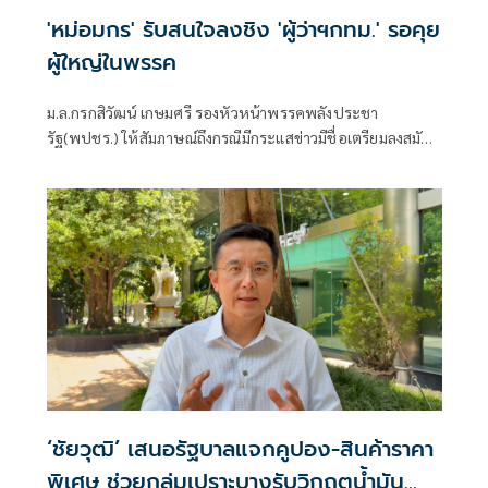
'หม่อมกร' รับสนใจลงชิง 'ผู้ว่าฯกทม.' รอคุย
ผู้ใหญ่ในพรรค
ม.ล.กรกสิวัฒน์ เกษมศรี รองหัวหน้าพรรคพลังประชา
รัฐ(พปชร.) ให้สัมภาษณ์ถึงกรณีมีกระแสข่าวมีชื่อเตรียมลงสมัคร
ผู้ว่าฯกทม.ว่า โดยส่วนตัวยอมรับมีความสนใจลงสมัครรับเลือก
ตั้งผู้ว่าฯกทม.จริง
‘ชัยวุฒิ’ เสนอรัฐบาลแจกคูปอง-สินค้าราคา
พิเศษ ช่วยกลุ่มเปราะบางรับวิกฤตน้ำมัน