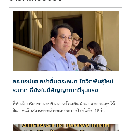
สธ.ขอปชช.อย่าตื่นตระหนก โควิดพันธุ์ใหม่
ระบาด ชี้ยังไม่มีสัญญาณทวีรุนแรง
ที่ทําเนียบรัฐบาล นายพัฒนา พร้อมพัฒน์ รมว.สาธารณสุข ให้
สัมภาษณ์ถึงสถานการณ์การแพร่ระบาดโรคโควิด-19 ว่า
สถานการณ์โควิดมีสาย