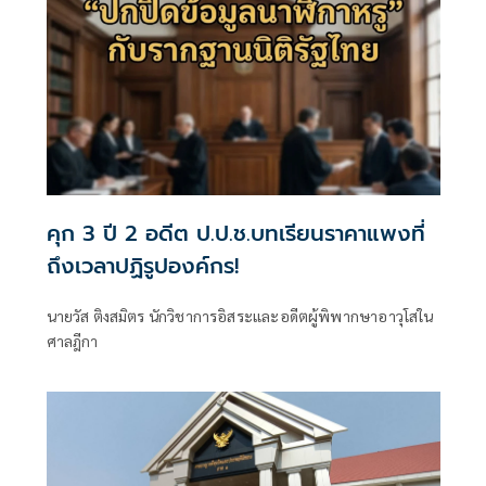
คุก 3 ปี 2 อดีต ป.ป.ช.บทเรียนราคาแพงที่
ถึงเวลาปฏิรูปองค์กร!
นายวัส ติงสมิตร นักวิชาการอิสระและอดีตผู้พิพากษาอาวุโสใน
ศาลฎีกา