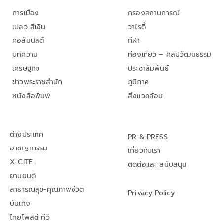
การเมือง
กรองสถานการณ์
เปลว สีเงิน
วาไรตี้
คอลัมนิสต์
กีฬา
บทความ
ท่องเที่ยว – ศิลปวัฒนธรรม
เศรษฐกิจ
ประชาสัมพันธ์
ข่าวพระราชสำนัก
ภูมิภาค
หนังสือพิมพ์
สิ่งแวดล้อม
ต่างประเทศ
PR & PRESS
อาชญากรรม
เกี่ยวกับเรา
X-CITE
ติดต่อและ สนับสนุน
ยานยนต์
สาธารณสุข-คุณภาพชีวิต
Privacy Policy
บันเทิง
ไทยโพสต์ ทีวี