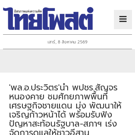
เสาร์, 8 สิงหาคม 2569
'พล.อ.ประวิตร'นำ พปชร.สัญจร
หนองคาย ชมศักยภาพพื้นที่
เศรษฐกิจชายแดน มุ่ง พัฒนาให้
เจริญก้าวหน้าได้ พร้อมรับฟัง
ปัญหาสะท้อนรัฐบาล-สภาฯ เร่ง
จัดการดูแลให้ชาวอีสาน