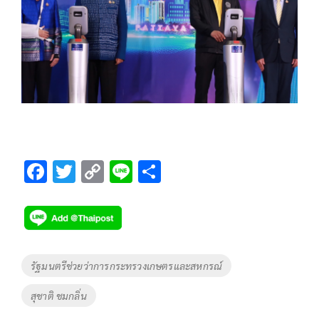
F
T
C
Li
S
ac
wi
o
n
h
e
tt
p
e
ar
b
er
y
e
o
Li
Tags
รัฐมนตรีช่วยว่าการกระทรวงเกษตรและสหกรณ์
o
n
สุชาติ ชมกลิ่น
k
k