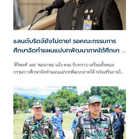
แลนด์บริดจ์ยังไม่ตาย! รอคณะกรรมการ
ศึกษาจัดทำแผนแม่บทพัฒนาภาคใต้ศึกษา 1
ปี
'สิริพงศ์' เผย 'คมนาคม' แจ้ง ครม.รับทราบ เตรียมตั้งคณะ
กรรมการศึกษาจัดทำแผนแม่บทพัฒนาภาคใต้ หวังเสร็จภายใน
1 ปี ให้ทันรัฐบาลนี้ คาดเสนอนายกฯแต่งตั้งได้สัปดาห์หน้า