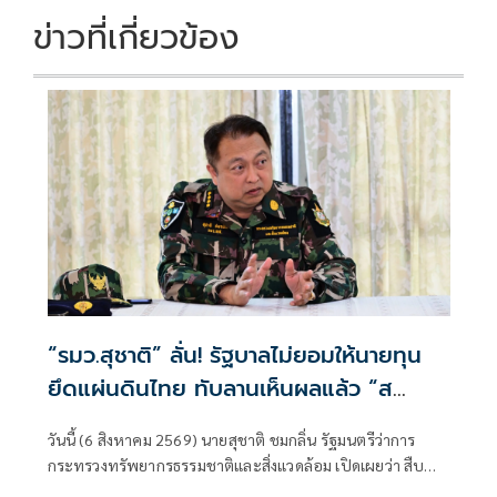
ข่าวที่เกี่ยวข้อง
“รมว.สุชาติ” ลั่น! รัฐบาลไม่ยอมให้นายทุน
ยึดแผ่นดินไทย ทับลานเห็นผลแล้ว “ส
ตาร์เวลล์ การ์เด้นโฮม” รื้อเองคืบ 40%
วันนี้ (6 สิงหาคม 2569) นายสุชาติ ชมกลิ่น รัฐมนตรีว่าการ
เตือนผู้ฝ่าฝืนเจอมาตรการทางกฎหมาย
กระทรวงทรัพยากรธรรมชาติและสิ่งแวดล้อม เปิดเผยว่า สืบ
เนื่องจากเมื่อวันที่ 31 กรกฎาคม 2569 ตนได้ลงพื้นที่จังหวัด