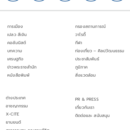
การเมือง
กรองสถานการณ์
เปลว สีเงิน
วาไรตี้
คอลัมนิสต์
กีฬา
บทความ
ท่องเที่ยว – ศิลปวัฒนธรรม
เศรษฐกิจ
ประชาสัมพันธ์
ข่าวพระราชสำนัก
ภูมิภาค
หนังสือพิมพ์
สิ่งแวดล้อม
ต่างประเทศ
PR & PRESS
อาชญากรรม
เกี่ยวกับเรา
X-CITE
ติดต่อและ สนับสนุน
ยานยนต์