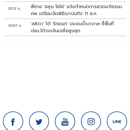
พี่ชาย 'ฮลุน โซโล่' แจ้งกำหนดการสวดอภิธรรม
20:12 น.
ศพ เตรียมจัดพิธีฌาปนกิจ 11 ส.ค.
'ลลิดา' โต้ 'รักชนก' ปมงบน้ำบาดาล ชี้พื้นที่
20:07 น.
ปชน.ได้วงเงินเฉลี่ยสูงสุด