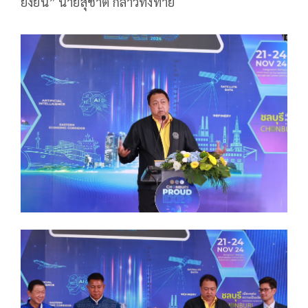
ยั่งยืน” นายสุชาติ กล่าวทิ้งท้าย