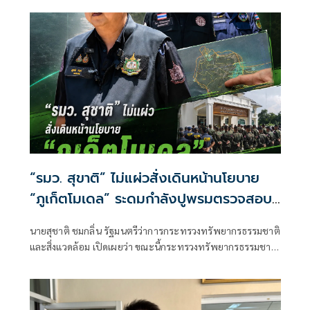
นครราชสีมา
“รมว. สุขาติ” ไม่แผ่วสั่งเดินหน้านโยบาย
“ภูเก็ตโมเดล” ระดมกำลังปูพรมตรวจสอบ
พื้นที่ทั้งเกาะภูเก็ต อีก 40 จุด พร้อมเร่ง
นายสุชาติ ชมกลิ่น รัฐมนตรีว่าการกระทรวงทรัพยากรธรรมชาติ
ผลักดันประกาศป่านันทนาการหาดนุ้ย ภูเก็ต
และสิ่งแวดล้อม เปิดเผยว่า ขณะนี้กระทรวงทรัพยากรธรรมชาติ
เพื่อประชาชนได้เข้าใช้ประโยชน์
และสิ่งแวดล้อม