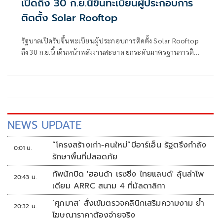
เปิดถึง 30 ก.ย.นี้ขึ้นทะเบียนผู้ประกอบการ
ติดตั้ง Solar Rooftop
รัฐบาลเปิดรับขึ้นทะเบียนผู้ประกอบการติดตั้ง Solar Rooftop
ถึง 30 ก.ย.นี้ เดินหน้าพลังงานสะอาด ยกระดับมาตรฐานการติด
ตั้งเพื่อความปลอดภัยของประชาชน
NEWS UPDATE
“โครงสร้างเก่า-คนใหม่”บีอาร์เอ็น รัฐตรึงกำลัง
0:01 น.
รักษาพื้นที่ปลอดภัย
ทัพนักบิด 'ฮอนด้า เรซซิ่ง ไทยแลนด์' ลุ้นล่าโพ
20:43 น.
เดียม ARRC สนาม 4 ที่มัลดาลิกา
‘ศุภมาส’ สั่งเข้มตรวจคลินิกเสริมความงาม ย้ำ
20:32 น.
โฆษณาราคาต้องจ่ายจริง