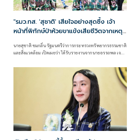
"รมว.ทส. 'สุชาติ' เสียใจอย่างสุดซึ้ง เจ้า
หน้าที่พิทักษ์ป่าห้วยขาแข้งเสียชีวิตจากเหตุ
ถูกสัตว์ป่าทำร้าย สั่งดูแลครอบครัวเต็มที่
นายสุชาติ ชมกลิ่น รัฐมนตรีว่าการกระทรวงทรัพยากรธรรมชาติ
พร้อมยกระดับมาตรการความปลอดภัยเจ้า
และสิ่งแวดล้อม เปิดเผยว่า ได้รับรายงานจากนายอรรถพล เจริญ
หน้าที่"
ชันษา อธิบดีกรมอุทยานแห่งชาติ สัตว์ป่า และพันธุ์พืช กรณีนา
ยศักรินทร์ วิชาจารย์ พนักงานราชการ สังกัดเขตรักษาพันธุ์สัตว์
ป่าห้วยขาแข้ง เสียชีวิตจากเหตุถูกสัตว์ป่าทำร้าย ระหว่างปฏิบัติ
หน้าที่ในพื้นที่ เมื่อช่วงเช้าวันนี้