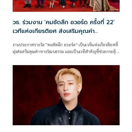
วธ. ร่วมงาน 'คมชัดลึก อวอร์ด ครั้งที่ 22'
เวทีแห่งเกียรติยศ ส่งเสริมคุณค่า
วัฒนธรรม
งานประกาศรางวัล ”คมชัดลึก อวอร์ด“ เป็นเวทีแห่งเกียรติยศที่
มุ่งส่งเสริมคุณค่าทางวัฒนธรรม และเป็นเวทีสำคัญที่ช่วยกระตุ้น
เศรษฐกิจสร้างสรรค์ของประเทศไทย ตอกย้ำบทบาทของ
ศิลปะและวัฒนธรรมไทยในฐานะหัวใจสำคัญของการพัฒนา
ประเทศอย่างยั่งยืน