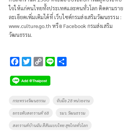
ใจให้แก่คนไทยทั้งประเทศและคนทั่วโลก ติดตามราย
ละเอียดเพิ่มเติมได้ที่ เว็บไซต์กรมส่งเสริมวัฒนธรรม :
www.culture.go.th หรือ Facebook กรมส่งเสริม
วัฒนธรรม.
F
T
C
Li
S
ac
wi
o
n
h
e
tt
p
e
ar
b
er
y
e
o
Li
Tags
กระทรวงวัฒนธรรม
จับมือ 28 หน่วยงาน
o
n
ยกระดับสงกรานต์'68
รมว.วัฒนธรรม
k
k
สงกรานต์บ้านฉัน สีสันแบบไทย สุขไกลทั่วโลก