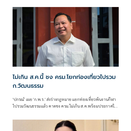
ไม่เกิน ส.ค.นี้ ชง ครม.โยกท่องเที่ยวไปรวม
ก.วัฒนธรรม
'ปกรณ์' เผย 'ก.พ.ร.' ส่งร่างกฎหมาย แยกท่องเที่ยวพ้นงานกีฬา
ไปรวมวัฒนธรรมแล้ว คาดชง ครม.ไม่เกิน ส.ค.พร้อมประกาศใช้
ในปีนี้