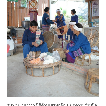
รมว.วธ. กล่าวว่า มิติด้านเศรษฐกิจ 1.ขอความร่วมมือ