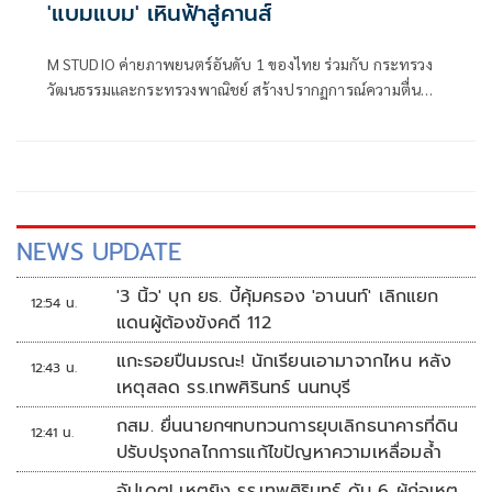
'แบมแบม' เหินฟ้าสู่คานส์
M STUDIO ค่ายภาพยนตร์อันดับ 1 ของไทย ร่วมกับ กระทรวง
วัฒนธรรมและกระทรวงพาณิชย์ สร้างปรากฏการณ์ความตื่น
เต้นครั้งใหม่ให้กับอุตสาหกรรมบันเทิงไทย ด้วยการประกาศส่ง
ศิลปินระดับโลก แบมแบม-กันต์พิมุกต์ ภูวกุล หรือ แบมแบม
GOT7 เหินฟ้าสู่ประเทศฝรั่งเศส
NEWS UPDATE
'3 นิ้ว' บุก ยธ. บี้คุ้มครอง 'อานนท์' เลิกแยก
12:54 น.
แดนผู้ต้องขังคดี 112
แกะรอยปืนมรณะ! นักเรียนเอามาจากไหน หลัง
12:43 น.
เหตุสลด รร.เทพศิรินทร์ นนทบุรี
กสม. ยื่นนายกฯทบทวนการยุบเลิกธนาคารที่ดิน
12:41 น.
ปรับปรุงกลไกการแก้ไขปัญหาความเหลื่อมล้ำ
อัปเดต! เหตุยิง รร.เทพศิรินทร์ ดับ 6 ผู้ก่อเหตุ