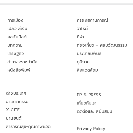
การเมือง
กรองสถานการณ์
เปลว สีเงิน
วาไรตี้
คอลัมนิสต์
กีฬา
บทความ
ท่องเที่ยว – ศิลปวัฒนธรรม
เศรษฐกิจ
ประชาสัมพันธ์
ข่าวพระราชสำนัก
ภูมิภาค
หนังสือพิมพ์
สิ่งแวดล้อม
ต่างประเทศ
PR & PRESS
อาชญากรรม
เกี่ยวกับเรา
X-CITE
ติดต่อและ สนับสนุน
ยานยนต์
สาธารณสุข-คุณภาพชีวิต
Privacy Policy