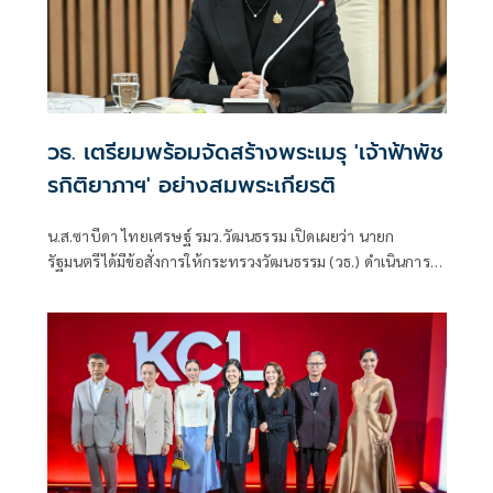
วธ. เตรียมพร้อมจัดสร้างพระเมรุ 'เจ้าฟ้าพัช
รกิติยาภาฯ' อย่างสมพระเกียรติ
น.ส.ซาบีดา ไทยเศรษฐ์ รมว.วัฒนธรรม เปิดเผยว่า นายก
รัฐมนตรีได้มีข้อสั่งการให้กระทรวงวัฒนธรรม (วธ.) ดำเนินการเต
รียมการและจัดสร้างพระเมรุอย่างสมพระเกียรติ โดยศึกษาพระ
ประวัติและพระกรณียกิจอย่างครบถ้วน พร้อมทั้งขอรับพระ
ราชวินิจฉัยจากองค์ที่ปรึกษา และประสานงานกับสำนัก
พระราชวังอย่างใกล้ชิด โดยได้มอบหมายให้นายประสพ เรียง
เงิน ปลัดวธ.