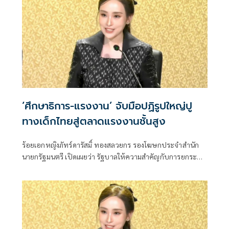
‘ศึกษาธิการ-แรงงาน’ จับมือปฏิรูปใหญ่ปู
ทางเด็กไทยสู่ตลาดแรงงานชั้นสูง
ร้อยเอกหญิงภัทร์ดารัสมิ์ ทองสลวยกร รองโฆษกประจำสำนัก
นายกรัฐมนตรี เปิดเผยว่า รัฐบาลให้ความสำคัญกับการยกระดับ
ศักยภาพทุนมนุษย์อย่างยั่งยืน