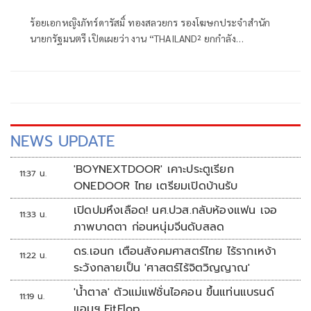
ร้อยเอกหญิงภัทร์ดารัสมิ์ ทองสลวยกร รองโฆษกประจำสำนัก
นายกรัฐมนตรี เปิดเผยว่า งาน “THAILAND² ยกกำลัง
ประเทศไทย ยกระดับทุนมนุษย์” ถือเป็นงานใหญ่ที่เกิดขึ้นเป็น
ครั้งแรกจากการผนึกกำลังของ 5 กระทรวงหลัก
NEWS UPDATE
'BOYNEXTDOOR' เคาะประตูเรียก
11:37 น.
ONEDOOR ไทย เตรียมเปิดบ้านรับ
เปิดปมหึงเลือด! นศ.ปวส.กลับห้องแฟน เจอ
11:33 น.
ภาพบาดตา ก่อนหนุ่มจีนดับสลด
ดร.เอนก เตือนสังคมศาสตร์ไทย ไร้รากเหง้า
11:22 น.
ระวังกลายเป็น 'ศาสตร์ไร้จิตวิญญาณ'
'น้ำตาล' ตัวแม่แฟชั่นไอคอน ขึ้นแท่นแบรนด์
11:19 น.
แอมฯ FitFlop