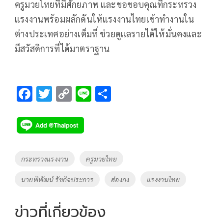
ครูมวยไทยที่มีศักยภาพ และขอขอบคุณที่กระทรวง
แรงงานพร้อมผลักดันให้แรงงานไทยเข้าทำงานใน
ต่างประเทศอย่างเต็มที่ ช่วยดูแลรายได้ให้มั่นคงและ
มีสวัสดิการที่ได้มาตราฐาน
F
T
C
Li
S
ac
wi
o
n
h
e
tt
p
e
ar
b
er
y
e
o
Li
Tags
กระทรวงแรงงาน
ครูมวยไทย
o
n
นายพิพัฒน์ รัชกิจประการ
ฮ่องกง
แรงงานไทย
k
k
ข่าวที่เกี่ยวข้อง