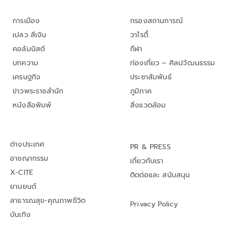
การเมือง
กรองสถานการณ์
เปลว สีเงิน
วาไรตี้
คอลัมนิสต์
กีฬา
บทความ
ท่องเที่ยว – ศิลปวัฒนธรรม
เศรษฐกิจ
ประชาสัมพันธ์
ข่าวพระราชสำนัก
ภูมิภาค
หนังสือพิมพ์
สิ่งแวดล้อม
ต่างประเทศ
PR & PRESS
อาชญากรรม
เกี่ยวกับเรา
X-CITE
ติดต่อและ สนับสนุน
ยานยนต์
สาธารณสุข-คุณภาพชีวิต
Privacy Policy
บันเทิง