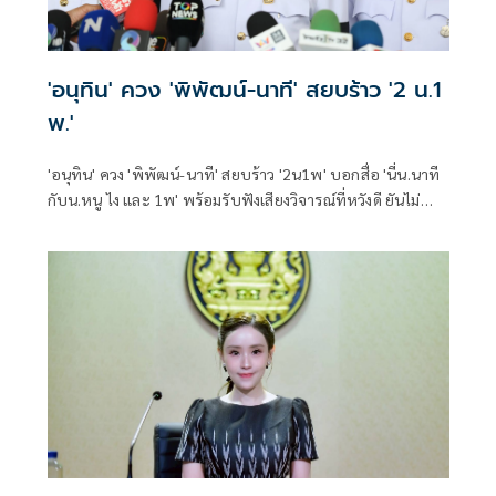
'อนุทิน' ควง 'พิพัฒน์-นาที' สยบร้าว '2 น.1
พ.'
'อนุทิน' ควง 'พิพัฒน์-นาที' สยบร้าว '2น1พ' บอกสื่อ 'นี่น.นาที
กับน.หนู ไง และ 1พ' พร้อมรับฟังเสียงวิจารณ์ที่หวังดี ยันไม่
กระทบการทำงาน