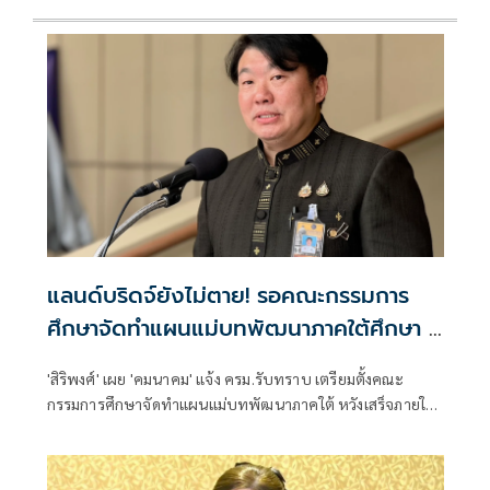
แลนด์บริดจ์ยังไม่ตาย! รอคณะกรรมการ
ศึกษาจัดทำแผนแม่บทพัฒนาภาคใต้ศึกษา 1
ปี
'สิริพงศ์' เผย 'คมนาคม' แจ้ง ครม.รับทราบ เตรียมตั้งคณะ
กรรมการศึกษาจัดทำแผนแม่บทพัฒนาภาคใต้ หวังเสร็จภายใน
1 ปี ให้ทันรัฐบาลนี้ คาดเสนอนายกฯแต่งตั้งได้สัปดาห์หน้า