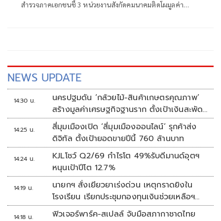
สำรวจภาคเอกชนชี้ 3 หน่วยงานสังกัดคมนาคมติดโผมูลค่า
สินบนสูง ย้ำหากพบมีมูลตั้งกรรมการสอบทันที ด้าน
“สรรเพชญ-สิริพงศ์” เร่งอุดช่องโหว่ ดันระบบออนไลน์ ตัดวงจร
เรียกรับผลประโยชน์ ขณะที่อธิบดีกรมเจ้าท่าประกาศกร้าว พบ
โกงไล่ออกสถานเดียว
NEWS UPDATE
นครปฐมดัน ‘กล้วยไม้-สินค้าเกษตรคุณภาพ’
14:30 น.
สร้างมูลค่าเศรษฐกิจฐานราก ตั้งเป้าเงินสะพัด
10 ล้านบาท
สี่มุมเมืองเปิด ‘สี่มุมเมืองออนไลน์’ รุกค้าส่ง
14:25 น.
ดิจิทัล ตั้งเป้ายอดขายปีนี้ 760 ล้านบาท
KJLโชว์ Q2/69 กำไรโต 49%รับดีมานด์อุตฯ
14:24 น.
หนุนเป้าปีโต 12.7%
นายกฯ สั่งเยียวยาเร่งด่วน เหตุกราดยิงใน
14:19 น.
โรงเรียน เรียกประชุมกองทุนเงินช่วยเหลือฯ
ทันที
ฟิวเจอร์พาร์ค-สเปลล์ จับมือสภากาชาดไทย
14:18 น.