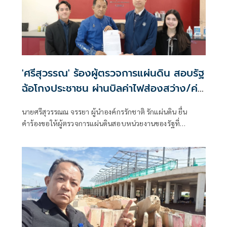
'ศรีสุวรรณ' ร้องผู้ตรวจการแผ่นดิน สอบรัฐ
ฉ้อโกงประชาชน ผ่านบิลค่าไฟส่องสว่าง/ค่า
ไฟแผง
นายศรีสุวรรณณ จรรยา ผู้นำองค์กรรักชาติ รักแผ่นดิน ยื่น
คำร้องขอให้ผู้ตรวจการแผ่นดินสอบหน่วยงานของรัฐที่
เกี่ยวข้อง อาทิ กระทรวงพลังงาน คณะกรรมการ กบง. คณะกร
รมการร กกพ. การไฟฟ้า กฟภ. กฟน. กรมทางหลวง ฯลฯ