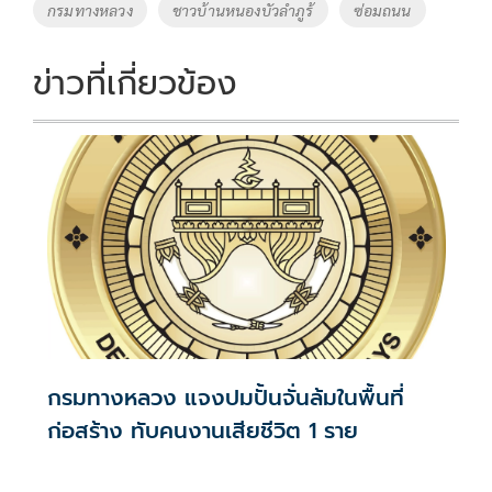
o
Li
Tags
กรมทางหลวง
ชาวบ้านหนองบัวลำภูร้
ซ่อมถนน
o
n
k
k
ข่าวที่เกี่ยวข้อง
กรมทางหลวง แจงปมปั้นจั่นล้มในพื้นที่
ก่อสร้าง ทับคนงานเสียชีวิต 1 ราย