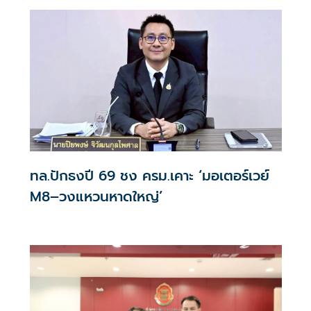
ทล.ปักธงปี 69 ชง ครม.เคาะ ‘มอเตอร์เวย์
M8–วงแหวนหาดใหญ่’