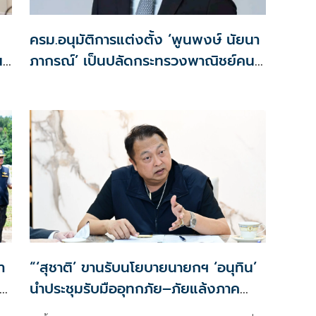
ครม.อนุมัติการแต่งตั้ง ‘พูนพงษ์ นัยนา
น
ภากรณ์’ เป็นปลัดกระทรวงพาณิชย์คน
ใหม่
า
“‘สุชาติ’ ขานรับนโยบายนายกฯ ‘อนุทิน’
นำประชุมรับมืออุทกภัย–ภัยแล้งภาค
ว
ตะวันออก สั่ง 8 จังหวัดเตรียมพร้อม