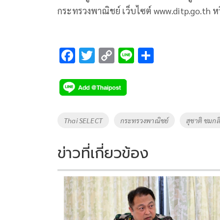
กระทรวงพาณิชย์ เว็บไซต์ www.ditp.go.th 
F
T
C
Li
S
ac
wi
o
n
h
e
tt
p
e
ar
b
er
y
e
o
Li
Tags
Thai SELECT
กระทรวงพาณิชย์
สุชาติ ชมกลิ
o
n
k
k
ข่าวที่เกี่ยวข้อง