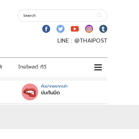
LINE : @THAIPOST
พ์
ไทยโพสต์ ทีวี
คันปากอยากเล่า
ข่มกันมิด