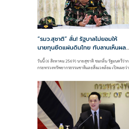
“รมว.สุชาติ” ลั่น! รัฐบาลไม่ยอมให้
นายทุนยึดแผ่นดินไทย ทับลานเห็นผล
แล้ว “สตาร์เวลล์ การ์เด้นโฮม” รื้อเอง
วันนี้ (6 สิงหาคม 2569) นายสุชาติ ชมกลิ่น รัฐมนตรีว่า
คืบ 40% เตือนผู้ฝ่าฝืนเจอมาตรการท
กระทรวงทรัพยากรธรรมชาติและสิ่งแวดล้อม เปิดเผยว่า
กฎหมาย
สืบเนื่องจากเมื่อวันที่ 31 กรกฎาคม 2569 ตนได้ลงพื้นที่
จังหวัดนครราชสีมา