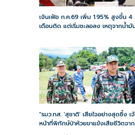
เงินเฟ้อ ก.ค.69 เพิ่ม 1.95% สูงขึ้น 4
เดือนติด แต่เริ่มชะลอลง เหตุจากน้ำมั
ทรงตัวสูงกว่าปีก่อน
"รมว.ทส. 'สุชาติ' เสียใจอย่างสุดซึ้ง เจ้
หน้าที่พิทักษ์ป่าห้วยขาแข้งเสียชีวิตจาก
เหตุถูกสัตว์ป่าทำร้าย สั่งดูแลครอบครั