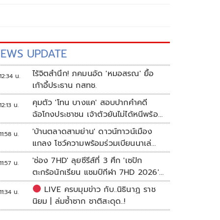
EWS UPDATE
ไร้จิตสำนึก! ภคมนอัด 'หมอสรณ' ยื้อ
12:34 น.
เก้าอี้ประธาน กสทช.
คุมตัว 'โทน บางแค' สอบปากคำคดี
12:13 น.
ฉ้อโกงประชาชน เจ้าตัวยันไม่ได้หนีพร้อม
สู้คดี
'บ้านตลาดสามย่าน' ดาวน์ทาวน์เมือง
11:58 น.
แกลง โชว์ความพร้อมร่วมเบียนนาเล่
ระยอง
'ช่อง 7HD' ลุยซีรีส์ที่ 3 ศึก 'เซปัก
11:57 น.
ตะกร้อนักเรียน แชมป์กีฬา 7HD 2026'
เปิดรับทีมหญิงครั้งแรก
LIVE ครบมุมข่าว กับ..นิธินาฏ ราช
11:34 น.
นิยม | ล่มซ้ำซาก ชาติสะดุด..!