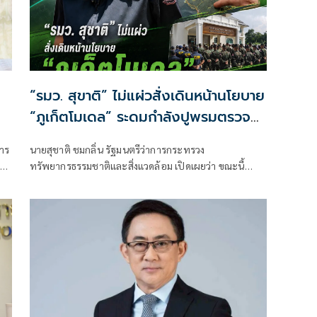
“รมว. สุขาติ” ไม่แผ่วสั่งเดินหน้านโยบาย
“ภูเก็ตโมเดล” ระดมกำลังปูพรมตรวจ
สอบพื้นที่ทั้งเกาะภูเก็ต อีก 40 จุด
การ
นายสุชาติ ชมกลิ่น รัฐมนตรีว่าการกระทรวง
าง
พร้อมเร่งผลักดันประกาศป่านันทนาการ
ทรัพยากรธรรมชาติและสิ่งแวดล้อม เปิดเผยว่า ขณะนี้
หาดนุ้ย ภูเก็ต เพื่อประชาชนได้เข้าใช้
กระทรวงทรัพยากรธรรมชาติและสิ่งแวดล้อม
ประโยชน์