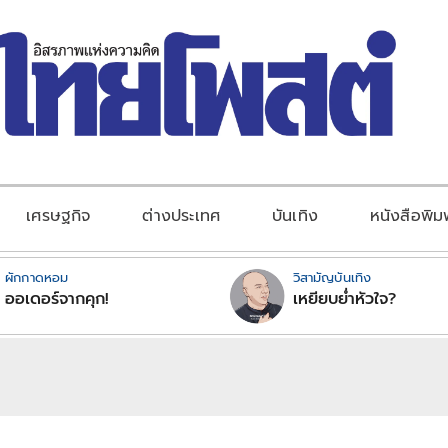
เศรษฐกิจ
ต่างประเทศ
บันเทิง
หนังสือพิม
ผักกาดหอม
วิสามัญบันเทิง
ออเดอร์จากคุก!
เหยียบย่ำหัวใจ?