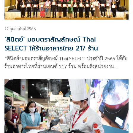
22 กุมภาพันธ์ 2566
‘สินิตย์’ มอบตราสัญลักษณ์ Thai
SELECT ให้ร้านอาหารไทย 217 ร้าน
“สินิตย์”มอบตราสัญลักษณ์ Thai SELECT ประจำปี 2565 ให้กับ
ร้านอาหารไทยที่ผ่านเกณฑ์ 217 ร้าน พร้อมดึงหน่วยงาน
พันธมิตร แกร๊บ ไลน์แมน แอร์เอเชีย ซุปเปอร์แอป บัตรกรุงไทย
ร่วมจัดแคมเปญ “ชวน ฟิน กิน Thai SELECT” แจกส่วนลดอื้อ
“ทศพล” เผยจะตรวจคุณภาพร้านอาหารต่อเนื่อง ไม่ผ่านเกณฑ์
ปลดออก พร้อมเดินหน้ารับสมัครรายใหม่เพิ่ม ปิ้งไอเดียให้
ตรา Thai SELECT ร้านสตรีท ฟู้ด หลังผู้ประกอบการร้องขอ