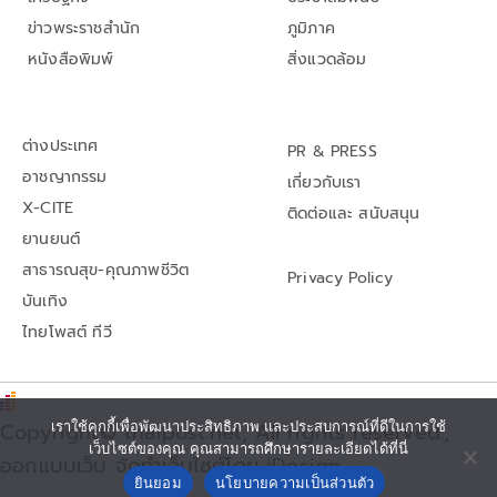
ข่าวพระราชสำนัก
ภูมิภาค
หนังสือพิมพ์
สิ่งแวดล้อม
ต่างประเทศ
PR & PRESS
อาชญากรรม
เกี่ยวกับเรา
X-CITE
ติดต่อและ สนับสนุน
ยานยนต์
สาธารณสุข-คุณภาพชีวิต
Privacy Policy
บันเทิง
ไทยโพสต์ ทีวี
เราใช้คุกกี้เพื่อพัฒนาประสิทธิภาพ และประสบการณ์ที่ดีในการใช้
Copyright© thaipost.net, All rights reserved.,
เว็บไซต์ของคุณ คุณสามารถศึกษารายละเอียดได้ที่นี่
ออกแบบเว็บ จัดทำเว็บไซต์โดย iDesign
ยินยอม
นโยบายความเป็นส่วนตัว