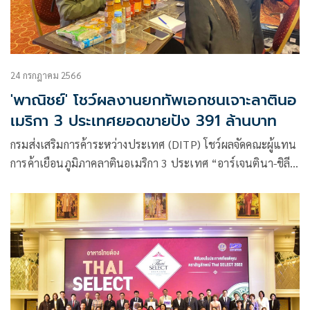
24 กรกฎาคม 2566
'พาณิชย์' โชว์ผลงานยกทัพเอกชนเจาะลาตินอ
เมริกา 3 ประเทศยอดขายปัง 391 ล้านบาท
กรมส่งเสริมการค้าระหว่างประเทศ (DITP) โชว์ผลจัดคณะผู้แทน
การค้าเยือนภูมิภาคลาตินอเมริกา 3 ประเทศ “อาร์เจนตินา-ชิลี-
บราซิล”ขายสินค้าไทยได้ทันที 391.4 ล้านบาท พร้อมมอบตรา
Thai.SELECT ให้ร้านอาหารไทยรายใหม่ที่ผ่านเงื่อนไขอีก 6
ร้าน เผยยังได้นัดหารือกับผู้ซื้อ ผู้นำเข้า สมาคมการค้า เปิดทาง
ร่วมมือค้าขายและเพิ่มโอกาสในการสั่งซื้อสินค้าไทย