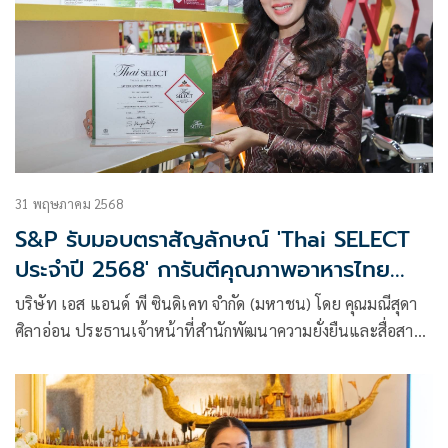
31 พฤษภาคม 2568
S&P รับมอบตราสัญลักษณ์ 'Thai SELECT
ประจำปี 2568' การันตีคุณภาพอาหารไทย
สำเร็จรูป ในงานแสดงสินค้าอาหาร THAIFEX-
บริษัท เอส แอนด์ พี ซินดิเคท จำกัด (มหาชน) โดย คุณมณีสุดา
ANUGA ASIA 2025
ศิลาอ่อน ประธานเจ้าหน้าที่สำนักพัฒนาความยั่งยืนและสื่อสาร
องค์กร (ซ้าย) รับมอบตราสัญลักษณ์ “Thai SELECT ประจำปี
2568” จาก คุณสุนันทา กังวาลกุลกิจ อธิบดีกรมส่งเสริมการค้า
ระหว่างประเทศ กระทรวงพาณิชย์