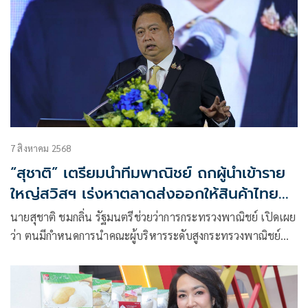
มอบตรา Thai SELECT โฉมใหม่ ติดดาวให้แก่ร้านอาหารไทย
รายใหม่ 8 แห่งในสวิตเซอร์แลนด์
7 สิงหาคม 2568
“สุชาติ” เตรียมนำทีมพาณิชย์ ถกผู้นำเข้าราย
ใหญ่สวิสฯ เร่งหาตลาดส่งออกให้สินค้าไทย
พร้อมโปรโมต Thai SELECT ให้ครองใจชาว
นายสุชาติ ชมกลิ่น รัฐมนตรีช่วยว่าการกระทรวงพาณิชย์ เปิดเผย
ต่างชาติ
ว่า ตนมีกำหนดการนำคณะผู้บริหารระดับสูงกระทรวงพาณิชย์
เดินทางเยือนสมาพันธรัฐสวิส ระหว่างวันที่ 8–12 สิงหาคม
2568 หารือกับผู้บริหารระดับสูงของบริษัทรายใ