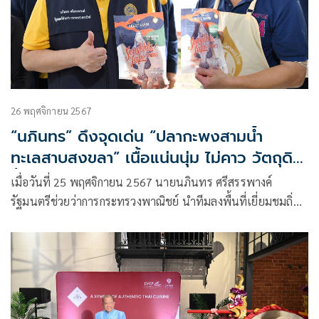
26 พฤศจิกายน 2567
“นภินทร” ดึงจุดเด่น “ปลากะพงสามน้ำ
ทะเลสาบสงขลา” เนื้อแน่นนุ่ม ไม่คาว วัตถุดิบ
ชั้นดี GI รังสรรค์ใน ”Thai Select“ เพิ่มมูลค่า
เมื่อวันที่ 25 พฤศจิกายน 2567 นายนภินทร ศรีสรรพางค์
สร้างรายได้ให้เกษตรกร
รัฐมนตรีช่วยว่าการกระทรวงพาณิชย์ นำทีมลงพื้นที่เยี่ยมชมถิ่น
กำเนิดของสินค้า GI ของจังหวัดสงขลา ได้แก่ “ปลากะพงสามน้ำ
ทะเลสาบสงขลา” โดยมีเป้าหมายในการเพิ่มมูลค่าของปลา
กะพงสามน้ำทะเลสาบสงขลา