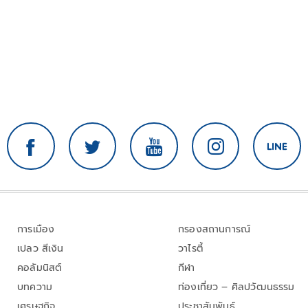
การเมือง
กรองสถานการณ์
เปลว สีเงิน
วาไรตี้
คอลัมนิสต์
กีฬา
บทความ
ท่องเที่ยว – ศิลปวัฒนธรรม
เศรษฐกิจ
ประชาสัมพันธ์