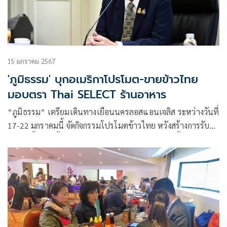
15 มกราคม 2567
'ภูมิธรรม' บุกอเมริกาโปรโมต-ขายข้าวไทย
มอบตรา Thai SELECT ร้านอาหาร
​“ภูมิธรรม” เตรียมเดินทางเยือนนครลอสแอนเจลิส ระหว่างวันที่
17-22 มกราคมนี้ จัดกิจกรรมโปรโมตข้าวไทย หวังสร้างการรับรู้
และสั่งซื้อเพิ่มขึ้น พร้อมเป็นประธานลงนาม MOU ซื้อขายข้าว
และอาหารกระป๋อง คาดมีข่าวดีเพิ่มมูลค่าส่งออก และมอบตรา
Thai SELECT ร้านอาหารไทยรายใหม่ เปิดตัวอาหารไทยเข้า
ห้างดัง Costco