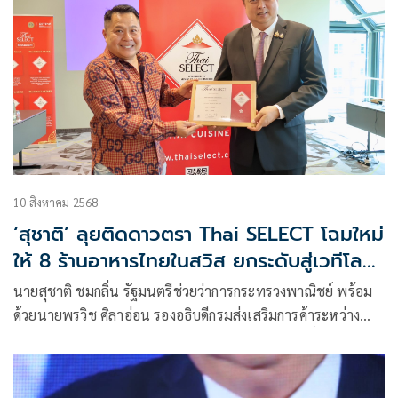
10 สิงหาคม 2568
‘สุชาติ’ ลุยติดดาวตรา Thai SELECT โฉมใหม่
ให้ 8 ร้านอาหารไทยในสวิส ยกระดับสู่เวทีโลก!
พร้อมแก้ปัญหาขาดแรงงานฝีมือ รับหารือ 3
นายสุชาติ ชมกลิ่น รัฐมนตรีช่วยว่าการกระทรวงพาณิชย์ พร้อม
กระทรวงร่วมมือ
ด้วยนายพรวิช ศิลาอ่อน รองอธิบดีกรมส่งเสริมการค้าระหว่าง
ประเทศ (DITP) และนางสาวจีรนันท์ หิรัญญสัมฤทธิ์ ผู้อำนวย
การสำนักงานส่งเสริมการค้าในต่างประเทศ ณ นครแฟรงก์เฟิร์ต
จัดกิจกรรมส่งเสริมโอกาสทางการค้าและร้านอาหารไทย พร้อม