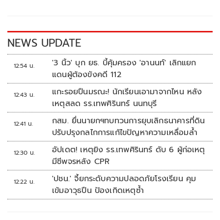
o
Li
o
n
k
k
NEWS UPDATE
'3 นิ้ว' บุก ยธ. บี้คุ้มครอง 'อานนท์' เลิกแยก
12:54 น.
แดนผู้ต้องขังคดี 112
แกะรอยปืนมรณะ! นักเรียนเอามาจากไหน หลัง
12:43 น.
เหตุสลด รร.เทพศิรินทร์ นนทบุรี
กสม. ยื่นนายกฯทบทวนการยุบเลิกธนาคารที่ดิน
12:41 น.
ปรับปรุงกลไกการแก้ไขปัญหาความเหลื่อมล้ำ
อัปเดต! เหตุยิง รร.เทพศิรินทร์ ดับ 6 ผู้ก่อเหตุ
12:30 น.
มีชีพจรหลัง CPR
'ปชน.' จี้ยกระดับความปลอดภัยโรงเรียน คุม
12:22 น.
เข้มอาวุธปืน ป้องเกิดเหตุซ้ำ