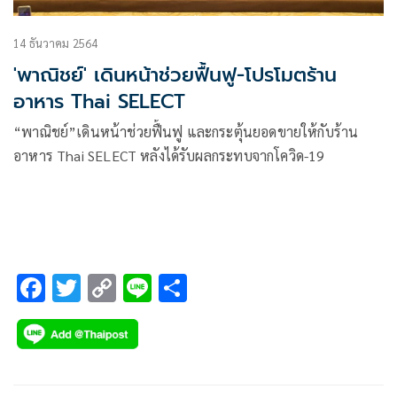
14 ธันวาคม 2564
'พาณิชย์' เดินหน้าช่วยฟื้นฟู-โปรโมตร้าน
อาหาร Thai SELECT
“พาณิชย์”เดินหน้าช่วยฟื้นฟู และกระตุ้นยอดขายให้กับร้าน
อาหาร Thai SELECT หลังได้รับผลกระทบจากโควิด-19
F
T
C
Li
S
ac
wi
o
n
h
e
tt
p
e
ar
b
er
y
e