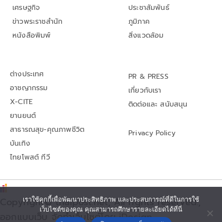
เศรษฐกิจ
ประชาสัมพันธ์
ข่าวพระราชสำนัก
ภูมิภาค
หนังสือพิมพ์
สิ่งแวดล้อม
ต่างประเทศ
PR & PRESS
อาชญากรรม
เกี่ยวกับเรา
X-CITE
ติดต่อและ สนับสนุน
ยานยนต์
สาธารณสุข-คุณภาพชีวิต
Privacy Policy
บันเทิง
ไทยโพสต์ ทีวี
เราใช้คุกกี้เพื่อพัฒนาประสิทธิภาพ และประสบการณ์ที่ดีในการใช้
Copyright© thaipost.net, All rights reserved.,
เว็บไซต์ของคุณ คุณสามารถศึกษารายละเอียดได้ที่นี่
ออกแบบเว็บ จัดทำเว็บไซต์โดย iDesign