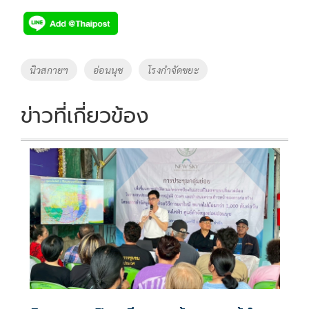
ac
wi
o
n
h
e
tt
p
e
ar
b
er
y
e
o
Li
Tags
นิวสกายฯ
อ่อนนุช
โรงกำจัดขยะ
o
n
k
k
ข่าวที่เกี่ยวข้อง