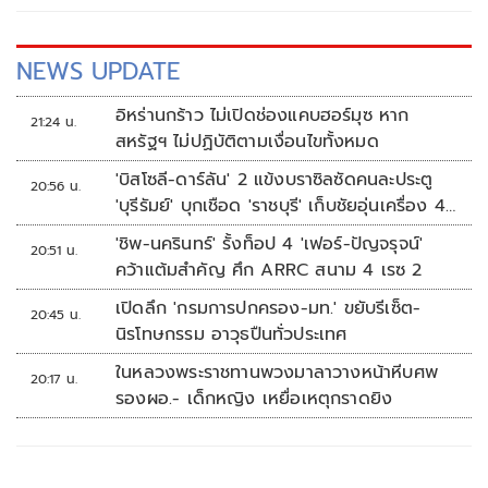
NEWS UPDATE
อิหร่านกร้าว ไม่เปิดช่องแคบฮอร์มุซ หาก
21:24 น.
สหรัฐฯ ไม่ปฏิบัติตามเงื่อนไขทั้งหมด
'บิสโซลี-ดาร์ลัน' 2 แข้งบราซิลซัดคนละประตู
20:56 น.
'บุรีรัมย์' บุกเชือด 'ราชบุรี' เก็บชัยอุ่นเครื่อง 4
นัดรวด
'ชิพ-นครินทร์' รั้งท็อป 4 'เฟอร์-ปัญจรุจน์'
20:51 น.
คว้าแต้มสำคัญ ศึก ARRC สนาม 4 เรซ 2
เปิดลึก 'กรมการปกครอง-มท.' ขยับรีเซ็ต-
20:45 น.
นิรโทษกรรม อาวุธปืนทั่วประเทศ
ในหลวงพระราชทานพวงมาลาวางหน้าหีบศพ
20:17 น.
รองผอ.- เด็กหญิง เหยื่อเหตุกราดยิง