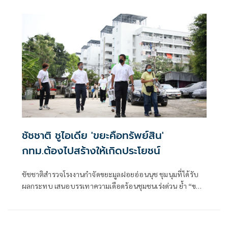
ใหม่
ชัชชาติ ชูไอเดีย 'ขยะคือทรัพย์สิน'
กทม.ต้องไปสร้างให้เกิดประโยชน์
ชัชชาติสำรวจโรงงานกำจัดขยะมูลฝอยอ่อนนุช ชุมนุมที่ได้รับ
ผลกระทบ เสนอบรรเทาความเดือดร้อนชุมชนเร่งด่วน ย้ำ “ขยะ
คือทรัพย์สิน” กทม. ต้องนำขยะไปสร้างให้เกิดประโยชน์สูงสุด