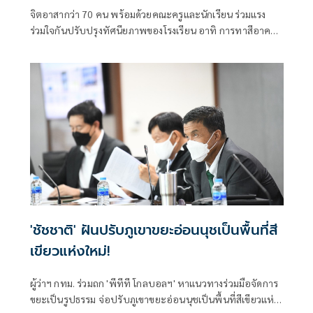
เติมฝัน พัฒนาโรงเรียนให้น้อง’ โรงเรียน
จิตอาสากว่า 70 คน พร้อมด้วยคณะครูและนักเรียน ร่วมแรง
บ้านชวดบัว จังหวัดนครนายก
ร่วมใจกันปรับปรุงทัศนียภาพของโรงเรียน อาทิ การทาสีอาคาร
โรงอาหาร สนามกีฬา ป้ายต้อนรับ รั้วโรงเรียน ปรับปรุงสวน
หย่อม รวมถึงทาสีทางม้าลายเพื่อเพิ่มความปลอดภัยให้กับครู
และนักเรียน
'ชัชชาติ' ฝันปรับภูเขาขยะอ่อนนุชเป็นพื้นที่สี
เขียวแห่งใหม่!
ผู้ว่าฯ กทม. ร่วมถก 'พีทีที โกลบอลฯ' หาแนวทางร่วมมือจัดการ
ขยะเป็นรูปธรรม จ่อปรับภูเขาขยะอ่อนนุชเป็นพื้นที่สีเขียวแห่ง