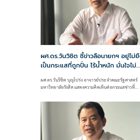
ผศ.ดร.วันวิชิต ชี้ข่าวลือนายกฯ อยู่ไม่ย
เป็นกระแสที่ถูกปั่น ไร้น้ำหนัก มั่นใจไม่
กระทบเสถียรภาพรัฐบาล
ผศ.ดร.วันวิชิต บุญโปร่ง อาจารย์ประจำคณะรัฐศาสตร์
มหาวิทยาลัยรังสิต แสดงความคิดเห็นต่อกระแสข่าวที่
วิพากษ์วิจารณ์ว่า รัฐบาลภายใต้การนำของนายอนุทิน
ชาญวีรกูล อาจอยู่ได้ไม่นาน