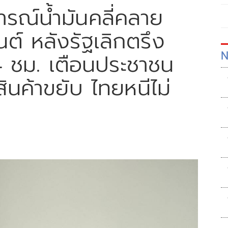
การณ์น้ำมันคลี่คลาย
์ หลังรัฐเลิกตรึง
N
4 ชม. เตือนประชาชน
สินค้าขยับ ไทยหนีไม่