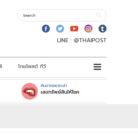
LINE : @THAIPOST
พ์
ไทยโพสต์ ทีวี
คันปากอยากเล่า
เลขทรัพย์สินให้โชค