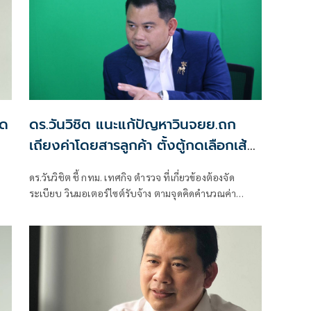
ืด
ดร.วันวิชิต แนะแก้ปัญหาวินจยย.ถก
เถียงค่าโดยสารลูกค้า ตั้งตู้กดเลือกเส้น
ทางอัจฉริยะ คำนวณราคา
ดร.วันวิชิต ชี้ กทม. เทศกิจ ตำรวจ ที่เกี่ยวข้องต้องจัด
ระเบียบ วินมอเตอร์ไซต์รับจ้าง ตามจุดคิดคำนวณค่า
โดยสารตามระยะทาง แบบตู้กดเลือกเส้นทางอัจฉริยะ