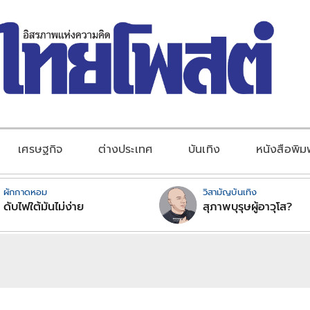
เศรษฐกิจ
ต่างประเทศ
บันเทิง
หนังสือพิม
ผักกาดหอม
วิสามัญบันเทิง
ดับไฟใต้มันไม่ง่าย
สุภาพบุรุษผู้อาวุโส?