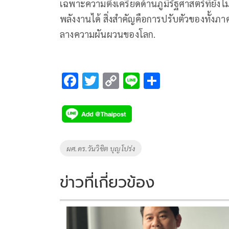
เฉพาะความตึงเครียดด้านภูมิรัฐศาสตร์ที่ยัง
พลังงานได้ สิ่งสำคัญคือการปรับตัวของทั้ง
ลางความผันผวนของโลก.
F
T
C
Li
S
ac
wi
o
n
h
e
tt
p
e
ar
b
er
y
e
o
Li
Tags
ผศ.ดร.วันวิชิต บุญโปร่ง
o
n
k
k
ข่าวที่เกี่ยวข้อง