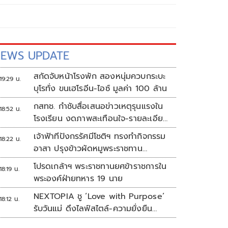
EWS UPDATE
สกัดจับหน้าโรงพัก สองหนุ่มควบกระบะ
19:29 น.
บุโรทั่ง ขนเฮโรอีน-ไอซ์ มูลค่า 100 ล้าน
กสทช. กำชับสื่อเสนอข่าวเหตุรุนแรงใน
18:52 น.
โรงเรียน งดภาพสะเทือนใจ-รายละเอียด
เสี่ยงเลียนแบบ
เจ้าฟ้าทีปังกรรัศมีโชติฯ ทรงทำกิจกรรม
18:22 น.
อาสา ปรุงข้าวผัดหมูพระราชทาน
ประชาชน
โปรดเกล้าฯ พระราชทานยศข้าราชการใน
18:19 น.
พระองค์ฝ่ายทหาร 19 นาย
NEXTOPIA ชู ‘Love with Purpose’
18:12 น.
รับวันแม่ ดึงไลฟ์สไตล์-ความยั่งยืน
สร้างประสบการณ์ช้อปปิงมีความหมาย