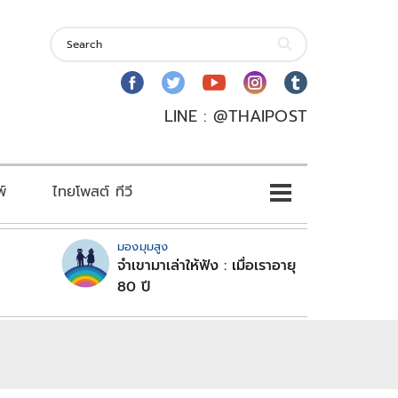
LINE : @THAIPOST
พ์
ไทยโพสต์ ทีวี
มองมุมสูง
จำเขามาเล่าให้ฟัง : เมื่อเราอายุ
80 ปี