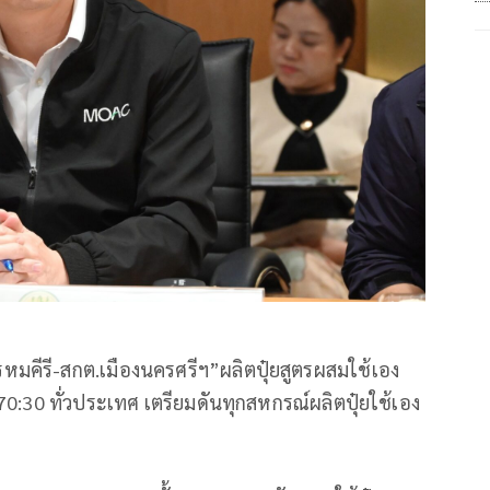
มคีรี-สกต.เมืองนครศรีฯ”ผลิตปุ๋ยสูตรผสมใช้เอง
ิ่ม 70:30 ทั่วประเทศ เตรียมดันทุกสหกรณ์ผลิตปุ๋ยใช้เอง