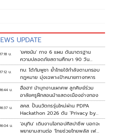
EWS UPDATE
'ยศชนัน' กาง 6 แผน ดันมาตรฐาน
17:18 น.
ความปลอดภัยสถานศึกษา 90 วัน
ป้องกันก่อเหตุรุนแรง
ทบ. โต้กัมพูชา ย้ำไทยใช้กำลังตามกรอบ
17:12 น.
กฎหมาย มุ่งเฉพาะเป้าหมายทางทหาร
ฮือฮา! ม้าบุกงานเผาศพ ลูกศิษย์ร่วม
16:44 น.
อาลัยครูฝึกสอนม้าแสดงเมืองอ่างทอง
สคส. ปั้นนวัตกรรุ่นใหม่ผ่าน PDPA
16:37 น.
Hackathon 2026 ดัน ‘Privacy by
Design for all’ สู่โซลูชันคุ้มครอง
'อนุทิน' เดินงานโอทอปศิลปาชีพ บอกจะ
16:04 น.
ข้อมูลส่วนบุคคลที่ใช้ได้จริง
พยายามสานต่อ 'ไทยช่วยไทยพลัส เฟส