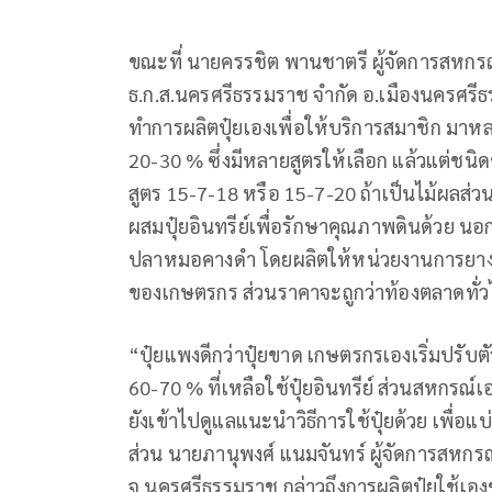
ขณะที่ นายครรชิต พานชาตรี ผู้จัดการสหกร
ธ.ก.ส.นครศรีธรรมราช จำกัด อ.เมืองนครศรี
ทำการผลิตปุ๋ยเองเพื่อให้บริการสมาชิก มาห
20-30 % ซึ่งมีหลายสูตรให้เลือก แล้วแต่ชนิ
สูตร 15-7-18 หรือ 15-7-20 ถ้าเป็นไม้ผลส่
ผสมปุ๋ยอินทรีย์เพื่อรักษาคุณภาพดินด้วย นอกจ
ปลาหมอคางดำ โดยผลิตให้หน่วยงานการยาง
ของเกษตรกร ส่วนราคาจะถูกว่าท้องตลาดทั่วไป 
“ปุ๋ยแพงดีกว่าปุ๋ยขาด เกษตรกรเองเริ่มปรับต
60-70 % ที่เหลือใช้ปุ๋ยอินทรีย์ ส่วนสหกร
ยังเข้าไปดูแลแนะนำวิธีการใช้ปุ๋ยด้วย เพื่
ส่วน นายภานุพงศ์ แนมจันทร์ ผู้จัดการสหกร
จ.นครศรีธรรมราช กล่าวถึงการผลิตปุ๋ยใช้เอง