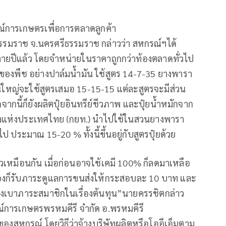
ณ์การเกษตรเพื่อการตลาดลูกค้า
ธรรมราช จ.นครศรีธรรมราช กล่าวว่า สหกรณ์ฯได้
ลายปีแล้ว โดยจำหน่ายในราคาถูกกว่าท้องตลาดทั่วไป
ดของพืช อย่างปาล์มน้ำมัน ใช้สูตร 14-7-35 ยางพารา
วนใหญ่จะใช้สูตรเสมอ 15-15-15 แต่ละสูตรจะมีส่วน
ากนี้ก็ยังผลิตปุ๋ยอินทรีย์ชีวภาพ และปุ๋ยน้ำหมักจาก
แห่งประเทศไทย (กยท.) นำไปใช้ในสวนยางพารา
ประมาณ 15-20 % ทั้งนี้ขึ้นอยู่กับสูตรปุ๋ยด้วย
ัวเหมือนกัน เมื่อก่อนอาจใช้เคมี 100% ก็ลดมาเหลือ
ณ์เองก็รับภาระดูแลการขนส่งให้กระสอบละ 10 บาท และ
อแบ่งเบาภาระสมาชิกในเรื่องต้นทุน”นายครรชิตกล่าว
ณ์การเกษตรพรหมคีรี จำกัด อ.พรหมคีรี
ของสหกรณ์ โดยวิธีว่าจ้างบริษัทผลิตหรือโออีเอ็มตาม