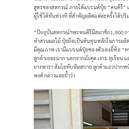
สูตรของสหกรณ์ ภายใต้แบรนด์ปุ๋ย “คนคีรี”
ผู้ใช้ได้ทันท่วงที ที่สำคัญผลิตแต่ละครั้งไ
“ปัจจุบันสหกรณ์ฯพรหมคีรีมีสมาชิก1,800 ก
ทำสวนผลไม้ ปุ๋ยถือเป็นต้นทุนหลักในการผลิ
มีคุณภาพ เรามีแบรนด์ปุ๋ยของตัวเองยี่ห้อ “ค
ลูกค้าเยอะมาก นอกจากมังคุด เงาะ ทุเรียน แ
ยางพารา ส้มโอทับทิมสบาย ลูกค้าแถวปากพนั
พงศ์ กล่าวและย้ำว่า