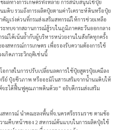
ตพืชผลทางการเกษตรทั้งหลาย การสนับสนุนใช้ปุ๋ย
นมดิบ รวมถึงการผลิตปุ๋ยตามค่าวิเคราะห์ดินหรือปุ๋ย
สำคัญเร่งด่วนที่กรมส่งเสริมสหกรณ์ให้การช่วยเหลือ
ลกระทบจากสถานการณ์สู้รบในภูมิภาคตะวันออกกลาง
รณ์ได้เน้นย้ำกับผู้บริหารหน่วยงานในสังกัดทุกครั้ง
๋ยของสหกรณ์การเกษตร เพื่อรองรับความต้องการใช้
เกิดภาวะวิกฤติเช่นนี้
้เป็นโอกาสในการปรับเปลี่ยนลดการใช้ปุ๋ยสูตรปุ๋ยเคมีลง
นทรีย์ ปุ๋ยชีวภาพ หรืออะมิโนสารเสริมจากน้ำนมดิบให้
็นต์จะได้ฟื้นฟูคุณภาพดินด้วย” อธิบดีกรมส่งเสริม
สริมสหกรณ์ นำคณะลงพื้นที่จ.นครศรีธรรมราช ตามข้อ
มความคืบหน้าของ 2 สหกรณ์ต้นแบบในการผลิตปุ๋ยใช้