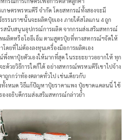
 สหกรณ์การเกษตรเพื่อการตลาดลูกค้า
เกษตรพรหมคีรี จำกัด โดยสหกรณ์ทั้งสองจะมี
รีธรรมราชนั้นจะผลิตปุ๋ยเอง ภายใต้สโลแกน 4 ถูก
ับการสนับสนุนอุปกรณ์การผลิต จากกรมส่งเสริมสหกรณ์
ทผลิตหรือโออีเอ็ม ตามสูตรปุ๋ยที่ทางสหกรณ์ฯจัดให้
่าโดยที่ไม่ต้องลงทุนเครื่องมือการผลิตเอง
พึ่งพาปุ๋ยตัวเองให้มากที่สุด ในระยะยาวอยากให้ ทุก
จะด้วยวิธีการใดก็ได้ อย่างสหกรณ์พรหมคีรีเขาไปจ้าง
าถูกกว่าท้องตลาดทั่วไป เช่นเดียวกับ
งทั้งหมด วิธีแก้ปัญหาปุ๋ยราคาแพง ปุ๋ยขาดแคลนนี่ ใช้
 รองอธิบดีกรมส่งเสริมสหกรณ์กล่าวย้ำ