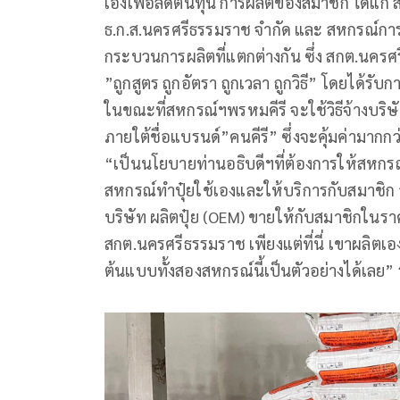
เองเพื่อลดต้นทุน การผลิตของสมาชิก ได้แก่
ธ.ก.ส.นครศรีธรรมราช จำกัด และ สหกรณ์การ
กระบวนการผลิตที่แตกต่างกัน ซึ่ง สกต.นครศ
”ถูกสูตร ถูกอัตรา ถูกเวลา ถูกวิธี” โดยได้ร
ในขณะที่สหกรณ์ฯพรหมคีรี จะใช้วิธีจ้างบริษั
ภายใต้ชื่อแบรนด์”คนคีรี” ซึ่งจะคุ้มค่ามากกว
“เป็นนโยบายท่านอธิบดีฯที่ต้องการให้สหกรณ์
สหกรณ์ทำปุ๋ยใช้เองและให้บริการกับสมาชิก 
บริษัท ผลิตปุ๋ย (OEM) ขายให้กับสมาชิกในราค
สกต.นครศรีธรรมราช เพียงแต่ที่นี่ เขาผลิตเอ
ต้นแบบทั้งสองสหกรณ์นี้เป็นตัวอย่างได้เลย”