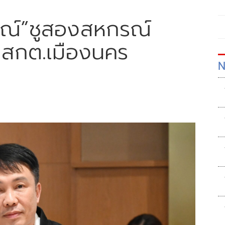
รณ์”ชูสองสหกรณ์
-สกต.เมืองนคร
N