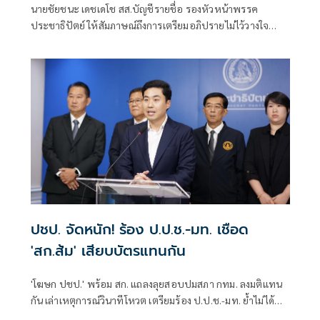
นายชัยชนะ เดชเดโช สส.บัญชีรายชื่อ รองหัวหน้าพรรค
ประชาธิปัตย์ ให้สัมภาษณ์ถึงการเตรียมอภิปรายไม่ไว้วางใจ
รัฐบาลของฝ่ายค้าน ว่า ต้องให้พรรคประชาชนเป็นผู้ยื่น เมื่อ
ไหร่ที่ฝ่ายค้านมีมติว่ายื่นอภิปรายไม่ไว้วางใจ พรรคร่วมฝ่าย
ค้านก็จะนำเรื่องกลับหารือแต่ละพรรค ยืนยันว่ามีความพร้อม
อยู่แล้ว ซึ่งต้องดูไทม์ไลน์ว่าพรรคประชาชนกำหนดช่วงไหน
เพราะเมื่อเปิดสภามา
ปชป. จัดหนัก! ร้อง ป.ป.ช.-มท. เชือด
'สก.ส้ม' เสียบบัตรแทนกัน
'โฆษก ปชป.' พร้อม สก. แถลงลุยสอบปมสภา กทม. ลงมติแทน
กัน เล่าเหตุการณ์วินาทีโหวต เตรียมร้อง ป.ป.ช.-มท. ย้ำไม่ได้
กลั่นแกล้งทางการเมือง แต่ต้องร่วมสร้างความโปร่งใส