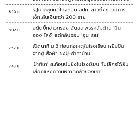
รัฐบาลลุยคดีโกงสอบ อปท. สาวถึงขบวนการ-
8:20 น.
เช็กเส้นเงินกว่า 200 ราย
อดีตบิ๊กข่าวกรอง อัดสส.พรรคส้มต้าน 'มิน
8:02 น.
ออง ไลง์' แต่กลับชอบ 'ฮุน เซน'
เปิดนาที ม.3 ก่อนก่อเหตุในโรงเรียน หยิบปืน
7:52 น.
จากตู้เสื้อผ้า ยิงปู่-ย่าคาบ้าน
'ป้าทิชา' สะท้อนปมยิงในโรงเรียน 'ไม่มีใครได้ยิน
7:43 น.
เสียงแห่งความหวาดกลัวของเขา'