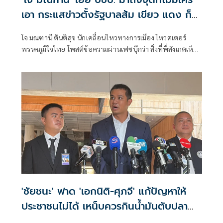
เอา กระแสข่าวตั้งรัฐบาลส้ม เขียว แดง ก็
ยังไม่มีฟ้าเลย
โจ มณฑานี ตันติสุข นักเคลื่อนไหวทางการเมือง โหวตเตอร์
พรรคภูมิใจไทย โพสต์ข้อความผ่านเฟซบุ๊กว่า สิ่งที่พี่สังเกตเห็น
ในกระแสข่าวรัฐบาลส้มโอแดงคือ ไม่มีฟ้าอยู่ในนั้นเลย มาถึงจุด
ที่เป็นพรรคที่ทุกฝั่งลืมได้ไงเนี้ย
'ชัยชนะ' ฟาด 'เอกนิติ-ศุภจี' แก้ปัญหาให้
ประชาชนไม่ได้ เหน็บควรกินน้ำมันตับปลา
สมองจะได้ดีขึ้น