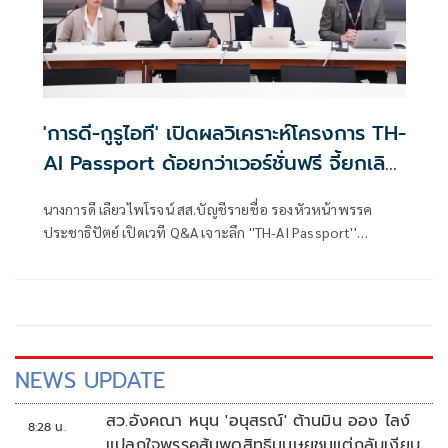
'การดี-กูรูไอที' เปิดผลวิเคราะห์โครงการ TH-
AI Passport ด้อยกว่าเวอร์ชั่นฟรี จี้ยกเลิก
หวั่นสูญ 1,600 ล้าน
นางการดี เลียวไพโรจน์ สส.บัญชีรายชื่อ รองหัวหน้าพรรค
ประชาธิปัตย์ เปิดเวที Q&A เจาะลึก ''TH-AI Passport''
วิเคราะห์คุณสมบัติ และการทำงาน พร้อมแลกเปลี่ยนมุมมองกับ
ผู้เชี่ยวชาญ พร้อมวิเคราะห์คุณสมบัติและการทำงาน AI ใน
โครงการ TH AI-Passport
NEWS UPDATE
สว.อังคณา หนุน 'อนุสรณ์' ต้านมิน ออง ไลง์
8:28 น.
แปลกใจพรรคส้มพูดสิทธิมนุษยชนแต่กลับเงียบ