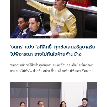
'ธนกร' แย้ง 'อภิสิทธิ์' ทุกข้อเสนอรัฐบาลรับ
ไปพิจารณา อาจไม่ทันใจฝ่ายค้านบ้าง
'ธนกร' แย้ง 'อภิสิทธิ์' ทุกข้อเสนอแนะรัฐบาลหยิบไปพิจารณา
แจงอาจไม่ทันใจฝ่ายค้านบ้าง ชี้บางเรื่องต้องใช้เวลา ยันนายกฯ
ไม่เคยนิ่งนอนใจ สั่งการใกล้ชิดห้ามทอดทิ้งประชาชน