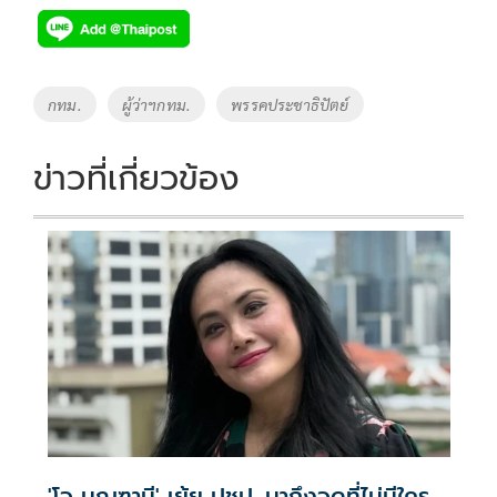
e
tt
p
e
ar
b
er
y
e
o
Li
Tags
กทม.
ผู้ว่าฯกทม.
พรรคประชาธิปัตย์
o
n
k
k
ข่าวที่เกี่ยวข้อง
'โจ มณฑานี' เย้ย ปชป. มาถึงจุดที่ไม่มีใคร