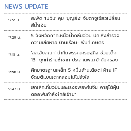
NEWS UPDATE
สะพัด 'เนวิน' คุย 'บุญยิ่ง' จับตางูเขียวเปลี่ยน
17:51 น.
สีน้ำเงิน
5 จังหวัดภาคเหนือน้ำถล่มอ่วม ปภ.สั่งสำรวจ
17:29 น.
ความเสียหาย บ้านเรือน- พื้นที่เกษตร
'สส.อังสณา' นำทีมพรรคเศรษฐกิจ ช่วยเด็ก
17:15 น.
13 ถูกทำร้ายซ้ำซาก ประสานพม.เข้าคุ้มครอง
ศึกมาตรฐานเหล็ก 5 หมื่นล้านเดือด! ฝ่าย IF
16:58 น.
ซัดมติแบนเตาหลอมไม่โปร่งใส
ยกเลิกเที่ยวบินและเร่งอพยพในจีน พายุไต้ฝุ่น
16:47 น.
ดอลฟินกำลังใกล้เข้ามา