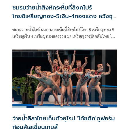
ชมรมว่ายน้ำสิงห์กระหึ่มที่สิงคโปร์
โกย8เหรียญทอง-5เงิน-4ทองแดง หวังชุด
ใหญ่ได้ลุ้นศึกอชก.
ชมรมว่ายน้ำสิงห์ ผลงานกระหึ่มที่สิงคโปร์ โกย 8 เหรียญทอง 5
เหรียญเงิน 4 เหรียญทองแดงรวม 17 เหรียญรางวัลกลับไทย โดย
"เงือกออย"เสาวนีย์ บุญอำไพ ฮีโร่สาวทีมชาติคว้าคนเดียวมาก
สุด 3 เหรียญทอง ขณะที่สิงห์ฯ ไม่รอช้าเตรียมสานต่อความ
สำเร็จส่งขุมกำลังทีมชาติชุดใหญ่บินเข้าแคมป์ชุบตัวเข้ม ที่คุนห
มิง หวังสร้างผลงานยอดเยี่ยมในศึกเอเชียนเกมส์ ครั้งที่ 20 ที่แดน
ซามูไร
ว่ายน้ำลีลาไทยเก็บตัวยุโรป 'โค้ชตึก'ดูฟอร์ม
ก่อนสู้เอเชี่ยนเกมส์