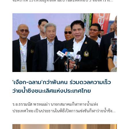
เหรียญรางวัลมหกรรมกีฬาเอเชียนบีชเกมส์ ครั้งที่ 6 พร้อมเผย
หลักเกณฑ์เงินรางวัลจากกองทุนพัฒนาการกีฬาแห่งชาติ
เหรียญทองรับ 300,000 บาท เหรียญเงิน 150,000 บาท และ
เหรียญทองแดง 75,000 บาท ส่วนโปรแกรมการแข่งขันวันแรก
วันที่ 23 เมษายน 2569 ทัพไทย มีลุ้นจากยูยิตสูและว่ายน้ำ
มาราธอน
'เงือก-ฉลาม'กว่าพันคน ร่วมดวลความเร็ว
ว่ายน้ำชิงชนะเลิศแห่งประเทศไทย
ร.อ.ธรรมนัส พรหมเผ่า นายกสมาคมกีฬาทางน้ำแห่ง
ประเทศไทย เป็นประธานในพิธีเปิดการแข่งขันกีฬาว่ายน้ำชิง
ชนะเลิศแห่งประเทศไทย ประจำปี 2569 (Speedo Thailand
Age Group Swimming Championships 2026) ที่สระว่ายน้ำ