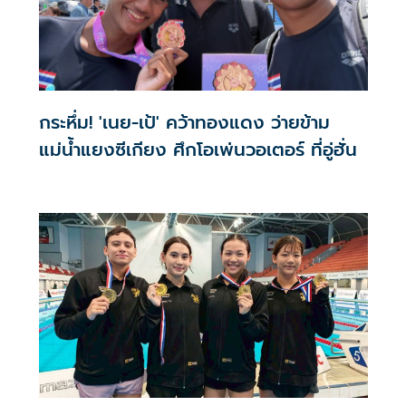
กระหึ่ม! 'เนย-เป้' คว้าทองแดง ว่ายข้าม
แม่น้ำแยงซีเกียง ศึกโอเพ่นวอเตอร์ ที่อู่ฮั่น