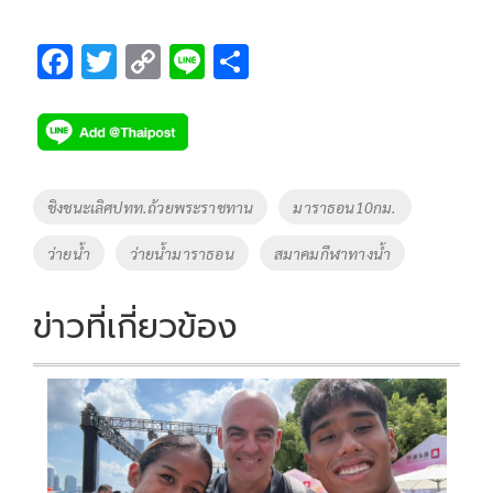
F
T
C
Li
S
ac
wi
o
n
h
e
tt
p
e
ar
b
er
y
e
o
Li
Tags
ชิงชนะเลิศปทท.ถ้วยพระราชทาน
มาราธอน10กม.
o
n
ว่ายน้ำ
ว่ายน้ำมาราธอน
สมาคมกีฬาทางน้ำ
k
k
ข่าวที่เกี่ยวข้อง