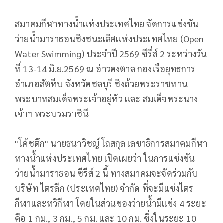
สมาคมกีฬาทางน้ำแห่งประเทศไทย จัดการแข่งขัน
ว่ายน้ำมาราธอนชิงชนะเลิศแห่งประเทศไทย (Open
Water Swimming) ประจำปี 2569 ซีรี่ส์ 2 ระหว่างวัน
ที่ 13-14 มิ.ย.2569 ณ อ่าวดงตาล กองเรือยุทธการ
อำเภอสัตหีบ จังหวัดชลบุรี ชิงถ้วยพระราชทาน
พระบาทสมเด็จพระเจ้าอยู่หัว และ สมเด็จพระนาง
เจ้าฯ พระบรมราชินี
"โค้ชตึก" นายธนาวิชญ์ โถสกุล เลขาธิการสมาคมกีฬา
ทางน้ำแห่งประเทศไทย เปิดเผยว่า ในการแข่งขัน
ว่ายน้ำมาราธอน ซีรีส์ 2 นี้ ทางสมาคมจะจัดร่วมกับ
บริษัท ไตรลีก (ประเทศไทย) จำกัด ที่จะมีแข่งไตร
กีฬาและทวิกีฬา โดยในส่วนของว่ายน้ำมีแข่ง 4 ระยะ
คือ 1 กม., 3 กม., 5 กม. และ 10 กม. ซึ่งในระยะ 10