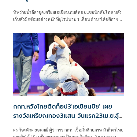
ทัพว่ายน้ำลีลาชุดเตรียมเอเชียนเกมส์หอบแชมป์กลับไทย หลัง
เก็บตัวฝึกซ้อมอย่างหนักที่ยุโรปนาน 1 เดือน ด้าน "โค้ชตึก" ขอ
ประเมินผลงานในศึกเอเชียนเอจกรุ๊ปที่ไทยเป็นเจ้าภาพในเดือน
กรกฎาคมนี้ ก่อนจะตั้งเป้าในศึกเอเชียนเกมส์ แต่ก็ยืนยันว่าจะ
ต้องทำผลงานให้ดีกว่าเอเชียนเกมส์ครั้งที่แล้ว
กกท.หวังไทยติดท็อป3'เอเชียนบีช' เผย
รางวัลเหรียญทอง3แสน วันแรก23เม.ย.ลุ้น
ยูยิตสู-ว่ายน้ำมาราธอน
ดร.ก้องศักด ยอดมณี ผู้ว่าการ กกท. เชื่อมั่นศักยภาพนักกีฬาไทย
จะคว้าได้ 15 เหรียญทองตามเป้า และติดท็อป 3 ของตาราง