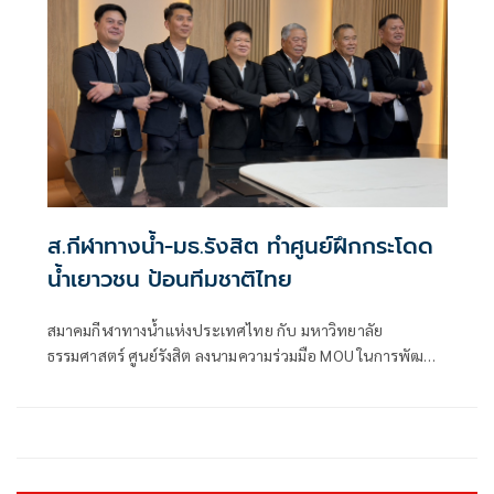
การกีฬาแห่งประเทศไทย หัวหมาก เมื่อวันที่ 3 เมษายน
ส.กีฬาทางน้ำ-มธ.รังสิต ทำศูนย์ฝึกกระโดด
น้ำเยาวชน ป้อนทีมชาติไทย
สมาคมกีฬาทางน้ำแห่งประเทศไทย กับ มหาวิทยาลัย
ธรรมศาสตร์ ศูนย์รังสิต ลงนามความร่วมมือ MOU ในการพัฒนา
กีฬากระโดดน้ำในระดับเยาวชน เพื่อต่อยอดไปสู่ทีมชาติไทย
โดยจะใช้เป็นสถานที่หลักในการเก็บตัวและสร้างนักกีฬา
เยาวชนทีมชาติ