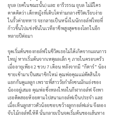
ยุบล (ยศในขณะนั้น) และ อารีวรรณ ยุบล ไม่มีใคร
คาดคิดว่า เด็กหญิงที่เติบโตท่ามกลางชีวิตเรียบง่าย
ในรั้วค่ายทหาร จะกลายเป็นหนึ่งในนักกอล์ฟไทยที่
ก้าวขึ้นไปแข่งขันในเวทีอาชีพสูงสุดของโลกในอีก
หลายปีต่อมา
จุดเริ่มต้นของกอล์ฟในชีวิตเธอไม่ได้เกิดจากแผนการ
ใหญ่ หากเริ่มต้นจากเหตุผลเล็ก ๆ ภายในครอบครัว
เมื่ออายุเพียง 2 ขวบ 7 เดือน หลังจากมี “กีตาร์” น้อง
ชายเข้ามาเป็นสมาชิกใหม่ คุณพ่อคุณแม่ตัดสินใจ
แยกกันดูแลลูก เพราะพี่สาววัยกำลังซนมักแย่งของ
น้องอยู่เสมอ คุณพ่อซึ่งหลงใหลในกีฬากอล์ฟ จึงพา
เธอติดสอยห้อยตามไปสนามกอล์ฟเป็นประจำ และ
เมื่อเห็นลูกสาวตัวน้อยชอบขว้างลูกกอล์ฟเล่น จึงลอง
จับไม้กอล์ฟให้ตี นั่นกลายเป็นจุดเริ่มต้นของเส้นทาง