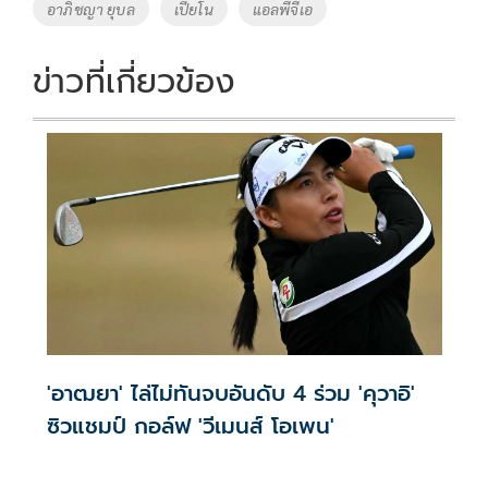
อาภิชญา ยุบล
เปียโน
แอลพีจีเอ
k
k
ข่าวที่เกี่ยวข้อง
'อาฒยา' ไล่ไม่ทันจบอันดับ 4 ร่วม 'คุวาอิ'
ซิวแชมป์ กอล์ฟ 'วีเมนส์ โอเพน'