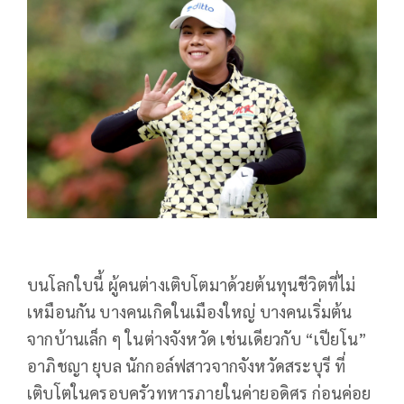
บนโลกใบนี้ ผู้คนต่างเติบโตมาด้วยต้นทุนชีวิตที่ไม่
เหมือนกัน บางคนเกิดในเมืองใหญ่ บางคนเริ่มต้น
จากบ้านเล็ก ๆ ในต่างจังหวัด เช่นเดียวกับ “เปียโน”
อาภิชญา ยุบล นักกอล์ฟสาวจากจังหวัดสระบุรี ที่
เติบโตในครอบครัวทหารภายในค่ายอดิศร ก่อนค่อย