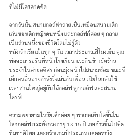
ที่ไม่มีใครคาดคิด
จากวันนั้น สนามกอล์ฟกลายเป็นเหมือนสนามเด็ก
เล่นของเด็กหญิงคนหนึ่ง และกอล์ฟก็ค่อย ๆ กลาย
เป็นส่วนหนึ่งของชีวิตโดยไม่รู้ตัว
หลังเลิกเรียนในทุก ๆ วัน เวลาประมาณสี่โมงเย็น คุณ
พ่อจะมารอรับที่หน้าโรงเรียน แวะกินข้าวผัดร้าน
ประจำในค่ายอดิศร ก่อนมุ่งหน้าไปสนามซ้อม ขณะที่
เด็กคนอื่นอาจกำลังวิ่งเล่นกับเพื่อน เปียโนกลับใช้
เวลาส่วนใหญ่อยู่กับไม้กอล์ฟ ลูกกอล์ฟ และสนาม
ไดรฟ์
ความพยายามในวัยเด็กค่อย ๆ พาเธอเติบโตขึ้นใน
โลกกอล์ฟ กระทั่งช่วงอายุ 13-15 ปี เธอก้าวขึ้นไปติด
ทีมชาติไทย และคว้าแชมป์ประเภทบุคคลหญิง