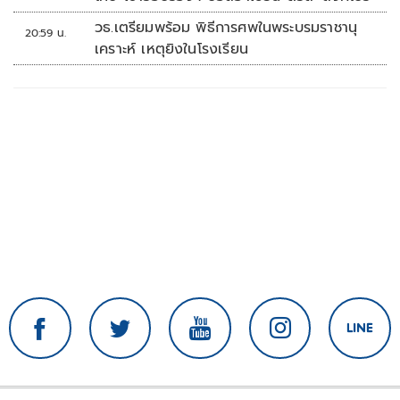
วธ.เตรียมพร้อม พิธีการศพในพระบรมราชานุ
20:59 น.
เคราะห์ เหตุยิงในโรงเรียน