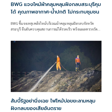
BWG แจงไหม้ผ้าคลุมหลุมฝังกลบสระบุรีคุม
ได้ คุณภาพอากาศ-น้ำปกติ ไม่กระทบชุมชน
BWG ชี้แจงเหตุเพลิงไหม้บริเวณผ้าคลุมหลุมฝังกลบจังหวัด
สระบุรี ยืนยันควบคุมสถานการณ์ได้รวดเร็ว พร้อมผลตรวจวัด
คุณภาพอากาศและน้ำปกติ ไม่กระทบชุมชน
ส้มบี้รัฐอย่านิ่งเฉย ไฟไหม้บ่อขยะลามหลุม
ฝังกลบของเสียอันตราย