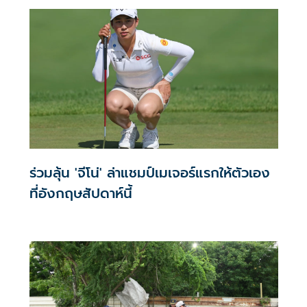
ร่วมลุ้น 'จีโน่' ล่าแชมป์เมเจอร์แรกให้ตัวเอง
ที่อังกฤษสัปดาห์นี้