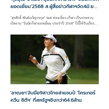
ยอดเยี่ยม'2568 ส.ผู้สื่อข่าวกีฬาฯจัด4มิ.ย.นี้
ที่รร.อโนมา
"สุรศักดิ์ พันธ์เจริญวรกุล" รมต.ท่องเที่ยว+กีฬา เป็นประธาน
เปิดงาน "วันนักกีฬายอดเยี่ยม ประจำปี 2568" ปีนี้ได้รับเกียรติ
อย่างสูงจาก "คุณหญิงปัทมา ลีสวัสดิ์ตระกูล" รับหน้าที่ประธาน
จัดงาน พร้อมด้วย "ดร.ณัฏฐ์ ธีรณัฐสุภานนท์" นั่งประธานคัด
รางวัล พร้อมเคาะผู้เข้ารอบลุ้นรางวัลใหญ่ "ออสการ์กีฬาไทย"
ครบทุกรางวัลแล้ว สมาคมผู้สื่อข่าวกีฬาแห่งประเทศไทย จัด
งานใหญ่ วันที่ 4 มิ.ย.นี้ ที่โรงแรมอโนมาแกรนด์ ช่อง MCOT 30
ถ่ายทอดสด 13.00-15.00 น.
'อาฒยา'จับมือ9สาวไทยล่าแชมป์ 'โครเกอร์
ควีน ซิตีฯ' ที่สหรัฐฯชิงกว่า64.6ล้าน