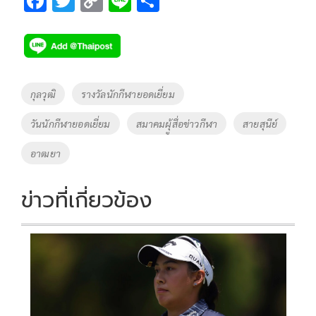
F
T
C
Li
S
ac
wi
o
n
h
e
tt
p
e
ar
b
er
y
e
o
Li
Tags
กุลวุฒิ
รางวัลนักกีฬายอดเยี่ยม
o
n
วันนักกีฬายอดเยี่ยม
สมาคมผุู้สื่อข่าวกีฬา
สายสุนีย์
k
k
อาฒยา
ข่าวที่เกี่ยวข้อง