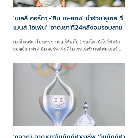
'เนลลี คอร์ดา'-'คิม เซ-ยอง' นำร่วม'ยูเอส วี
เมนส์ โอเพ่น' 'อาฒยา'ที่24หลังจบรอบสาม
เนลลี คอร์ดา โปรสาวชาวอเมริกัน มือ 1 ของโลก ยังโชว์ฟอร์ม
ยอดเยี่ยม ทำ 4 อันเดอร์พาร์ 67 ในการแข่งขันกอล์ฟเมเจอร์
หญิง ยูเอส วีเมนส์ โอเพ่น เมเจอร์ที่สองของปี ที่รัฐแคลิฟอร์เนีย
สหรัฐอเมริกา เมื่อวันเสาร์ที่ 6 มิถุนายน 2569 สกอร์รวม 6
อันเดอร์พาร์ 207 ขยับขึ้นนำร่วมกับ คิม เซ-ยอง จากเกาหลีใต้
ซึ่งทำเพิ่ม 3 อันเดอร์พาร์ 68 โดยมีนักกอล์ฟอันดับ 3 ร่วม ตาม
หลังเพียงสโตรกเดียว ขณะที่ “จีโน่” อาฒยา ฐิติกุล มือ 2 ของ
โลก รั้งอันดับ 24 ตามหลังผู้นำ 7 สโตรก
'กุลวุฒิ-อาฒยา'ลุ้นนักกีฬาอาชีพ 'วันนักกีฬา