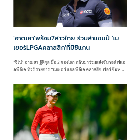
'อาฒยา'พร้อม7สาวไทย ร่วมล่าแชมป์ 'เม
เยอร์LPGAคลาสสิก'ที่มิชิแกน
"จีโน่" อาฒยา ฐิติกุล มือ 2 ของโลก กลับมาร่วมแข่งขันกอล์ฟแอ
ลพีจีเอ ทัวร์ รายการ “เมเยอร์ แอลพีจีเอ คลาสสิก ฟอร์ ซิมพลี
กิฟ” ที่รัฐมิชิแกน ระหว่างวันที่ 18-21 มิถุนายนนี้ พร้อมด้วย 7
นักกอล์ฟสาวไทย ร่วมไล่ล่าแชมป์ ชิงเงินรางวัลรวม 3.25 ล้าน
ดอลลาร์สหรัฐ หรือราว 105.6 ล้านบาท ท่ามกลางการประชัน
วงสวิงกับยอดนักกอล์ฟหญิงระดับโลกมากมาย