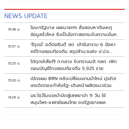
NEWS UPDATE
โฆษกรัฐบาล เผยนายกฯ สั่งสอบหาต้นเหตุ
15:48 น.
ข้อมูลรั่วไหล รับเป็นโอกาสยกระดับความมั่นคง
ปลอดภัยข้อมูลภาครัฐทั้งระบบ
'ธีรุตม์' อดีตอธิบดี สถ. เข้ารับทราบ 6 ข้อหา
15:37 น.
คดีโกงสอบท้องถิ่น สรุปสำนวนส่ง ป.ป.ช.
สัปดาห์หน้า
ได้ฤกษ์เสียที! ก.กลาง รับทราบมติ กสถ. เพิก
15:25 น.
ถอนบัญชีโกงสอบท้องถิ่น 5,925 ราย
เปิดแผน BRN หลังเปลี่ยนแกนนำใหม่ มุ่งดิส
15:20 น.
เครดิตกองกำลังรัฐ-เดินหน้าผลิตแนวร่วม
มธ.โชว์โมเดลบำบัดผู้เสพยาบ้า 9 วัน ใช้
14:29 น.
สมุนไพร-แพทย์แผนไทย ชงรัฐขยายผล