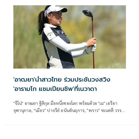
จุฑานุกาล, "เมียว" ปาจรีย์ อนันต์นฤการ, "พราว" ชเนตตี วรรณ
แสน, "เปียโน" อาภิชญา ยุบล, จัสมิน สุวัณณะปุระ และ "โม" โมรี
ยา จุฑานุกาล ร่วมประชันกับโปรสาวระดับโลก ชิงเงินรางวัลรวม
กว่า 105.7 ล้านบาท
'อาฒยา'นำสาวไทย ร่วมประชันวงสวิง
'อารามโก แชมเปียนชิพ'ที่เนวาดา
"จีโน่" อาฒยา ฐิติกุล มือหนึ่งของโลก พร้อมด้วย "เม" เอรียา
จุฑานุกาล, “เมียว" ปาจรีย์ อนันต์นฤการ, "พราว" ชเนตตี วรรณ
แสน, "แพตตี้" ปภังกร ธวัชธนกิจ และ "มาย" ตรีฉัฐ จีนกลับ ร่วม
ล่าแชมป์กอล์ฟรายการ อารามโก แชมเปียนชิพ ที่รัฐเนวาดา
ประเทศสหรัฐอเมริกา สัปดาห์นี้ ชิงเงินรางวัลรวมกว่า 131.4
ล้านบาท ประชันวงสวิงกับยอดโปรระดับโลกจำนวนมาก