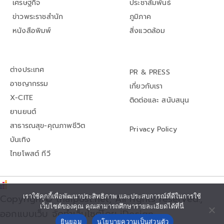
เศรษฐกิจ
ประชาสัมพันธ์
ข่าวพระราชสำนัก
ภูมิภาค
หนังสือพิมพ์
สิ่งแวดล้อม
ต่างประเทศ
PR & PRESS
อาชญากรรม
เกี่ยวกับเรา
X-CITE
ติดต่อและ สนับสนุน
ยานยนต์
สาธารณสุข-คุณภาพชีวิต
Privacy Policy
บันเทิง
ไทยโพสต์ ทีวี
เราใช้คุกกี้เพื่อพัฒนาประสิทธิภาพ และประสบการณ์ที่ดีในการใช้
Copyright© thaipost.net, All rights reserved.,
เว็บไซต์ของคุณ คุณสามารถศึกษารายละเอียดได้ที่นี่
ออกแบบเว็บ จัดทำเว็บไซต์โดย iDesign
ยินยอม
นโยบายความเป็นส่วนตัว