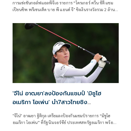
การแข่งขันกอล์ฟแอลพีจีเอ รายการ “โครเกอร์ ควีน ซิตี แชม
เปียนชิพ พรีเซนเต็ด บาย พี แอนด์ จี" ชิงเงินรางวัลรวม 2 ล้าน
ดอลลาร์สหรัฐหรือราว 64.6 ล้านบาท ที่สนามแมกเคทีวาห์ คัน
ทรี คลับ ชานเมืองซินซินเนติ รัฐโอไฮโอ ประเทศสหรัฐอเมริกา
ระหว่างวันที่ 14-17 พฤษภาคม 2569 โดยที่ ชาร์ลีย์ ฮัลล์ โปร
สาวชาวอังกฤษเป็นแชมป์เมื่อปีที่แล้ว
'จีโน่ อาฒยา'ลงป้องกันแชมป์ 'มิซูโฮ
อเมริกา โอเพ่น' นำ7สาวไทยชิง
กว่า105.7ล้าน
"จีโน่" อาฒยา ฐิติกุล เตรียมลงป้องกันแชมป์รายการ “มิซูโฮ
อเมริกา โอเพ่น” ที่รัฐนิวเจอร์ซีย์ ประเทศสหรัฐอเมริกา พร้อม
ด้วย 7 นักกอล์ฟสาวไทย "แพตตี้" ปภังกร ธวัชธนกิจ, "เม" เอรียา