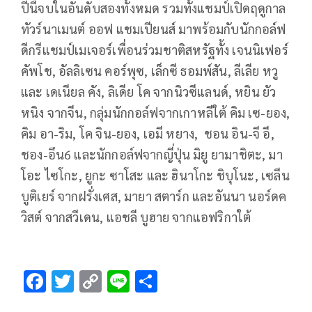
ปีนี้จบในอันดับสองทั้งหมด รวมทั้งแชมป์เปิดฤดูกาล
ทัวร์นาเมนต์ ออฟ แชมเปียนส์ มาพร้อมกับนักกอล์ฟ
ดีกรีแชมป์
เมเจอร์เพื่อนร่วมชาติสหรัฐทั้ง เจนนิเฟอร์
คัพโช, อัลลิเซน คอร์พุซ, เล็กซี ธอมพ์สัน, ลีเลีย หวู
และ เดเนียล คัง, ลิเดีย โค จากนิวซีแลนด์, หยิน ยัว
หนิง จากจีน, กลุ่มนักกอล์ฟจากเกาหลีใต้ คิม เซ-ยอง,
คิม อา-ริม, โค จิน-ยอง, เอมี หยาง, ชอน อิน-จี อี,
ชอง-อึน6 และนักกอล์ฟจากญี่ปุ่น มิยู ยามาชิตะ, มา
โอะ ไซโกะ, ยูกะ ซาโสะ และ ฮินาโกะ ชิบุโนะ, เซลีน
บูติเยร์ จากฝรั่งเศส, มายา สตาร์ก และอันนา นอร์ดค
วิสต์ จากสวีเดน, แอชลี บูฮาย จากแอฟริกาใต้
F
T
C
Li
S
ac
wi
o
n
h