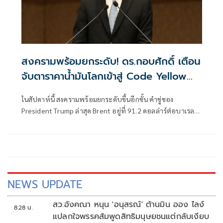
สงครามพร้อมยกระดับ! ดร.กอบศักดิ์ เตือน
จับตาราคาน้ำมันโลกเข้าสู่ Code Yellow
อีกครั้ง
ในสัปดาห์นี้ สงครามพร้อมยกระดับขึ้นอีกขั้น คำขู่ของ
President Trump ล่าสุด Brent อยู่ที่ 91.2 ดอลล่าร์ต่อบาเรล
จากการยิงเรือขนสินค้า เรือบรรทุกน้ำมัน การเริ่มตอบโต้ไปมา
ของ 2 ฝ่าย
NEWS UPDATE
สว.อังคณา หนุน 'อนุสรณ์' ต้านมิน ออง ไลง์
8:28 น.
แปลกใจพรรคส้มพูดสิทธิมนุษยชนแต่กลับเงียบ