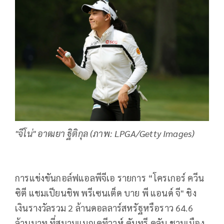
"จีโน่" อาฒยา ฐิติกุล (ภาพ: LPGA/Getty Images)
การแข่งขันกอล์ฟแอลพี
จีเอ รายการ “โครเกอร์ ควีน
ซิตี แชมเปียนชิพ พรีเซนเต็ด บาย พี แอนด์ จี" ชิง
เงินรางวัลรวม 2 ล้านดอลลาร์สหรัฐหรือราว 64.6
ล้านบาท ที่สนามแมกเคทีวาห์ คันทรี คลับ ชานเมือง