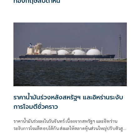
ที่อังกฤษสัปดาห์นี้
ราคาน้ำมันร่วงหลังสหรัฐฯ และอิหร่านระงับ
การโจมตีชั่วคราว
ราคาน้ำมันร่วงลงในวันจันทร์ เนื่องจากสหรัฐฯ และอิหร่าน
ระงับการโจมตีตอบโต้กัน ส่งผลให้ตลาดหุ้นส่วนใหญ่ปรับตัวสูง
ขึ้นในช่วงเริ่มต้นสัปดาห์ที่เต็มไปด้วยผลประกอบการของบริษัท