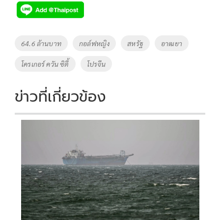
e
tt
p
e
ar
b
er
y
e
o
Li
Tags
64.6 ล้านบาท
กอล์ฟหญิง
สหรัฐ
อาฒยา
o
n
โครเกอร์ ควัน ซิตี้
โปรจีน
k
k
ข่าวที่เกี่ยวข้อง