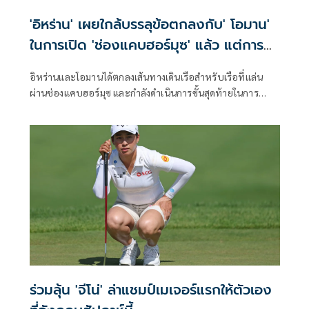
'อิหร่าน' เผยใกล้บรรลุข้อตกลงกับ' โอมาน'
ในการเปิด 'ช่องแคบฮอร์มุซ' แล้ว แต่การ
เปิดขึ้นอยู่กับสหรัฐฯ
อิหร่านและโอมานได้ตกลงเส้นทางเดินเรือสำหรับเรือที่แล่น
ผ่านช่องแคบฮอร์มุซ และกำลังดำเนินการขั้นสุดท้ายในการ
บริหารจัดการเส้นทางเดินเรือยุทธศาสตร์นี้ร่วมกัน เตหะราน
กล่าวเมื่อวันพุธที่ผ่านมา แม้ว่าเหตุการณ์ด้านความมั่นคงล่าสุด
จะเน้นย้ำถึงความเสี่ยงที่ยังคงมีอยู่สำหรับการขนส่งทางเรือใน
ภูมิภาคก็ตาม
ร่วมลุ้น 'จีโน่' ล่าแชมป์เมเจอร์แรกให้ตัวเอง