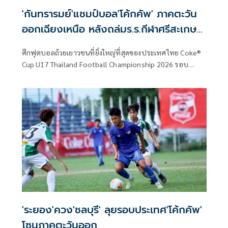
'กันทรารมย์'แชมป์บอล'โค้กคัพ' ภาคตะวัน
ออกเฉียงเหนือ หลังถล่มร.ร.กีฬาศรีสะเกษ5-
0
ศึกฟุตบอลถ้วยเยาวชนที่ยิ่งใหญ่ที่สุดของประเทศไทย Coke®
Cup U17 Thailand Football Championship 2026 รอบ
ภูมิภาค เดินหน้าแข่งขันอย่างต่อเนื่อง และถือเป็นวันสุดท้ายของ
การแข่งขันของ โซนภาคตะวันออกเฉียงเหนือ ซึ่งเป็นเกมรอบชิง
ชนะเลิศ เพื่อวัดความเป็นหนึ่ง ท่ามกลางบรรยากาศที่เข้มข้น
สุดๆ ภายใต้การจับมือกันระหว่าง สมาคมกีฬาฟุตบอลแห่ง
ประเทศไทย ในพระบรมราชูปถัมภ์ ร่วมกับ กลุ่มธุรกิจโคคา-โค
ล่า ในประเทศไทย อันประกอบด้วย บริษัท โคคา-โคล่า
(ประเทศไทย) จำกัด บริษัท ไทยน้ำทิพย์ คอร์ปอเรชั่น จำกัด
(มหาชน) และบริษัท หาดทิพย์ จำกัด (มหาชน)
'ระยอง'ควง'ชลบุรี' ลุยรอบประเทศ'โค้กคัพ'
โซนภาคตะวันออก