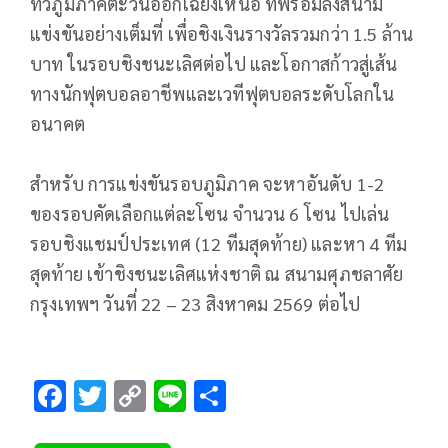
ทั่วภูมิภาคตะวันออกเฉียงเหนือ ที่พร้อมลงสนาม
แข่งขันอย่างเต็มที่ เพื่อชิงเงินรางวัลรวมกว่า 1.5 ล้าน
บาท ในรอบชิงชนะเลิศต่อไป และโอกาสก้าวสู่เส้น
ทางนักฟุตบอลอาชีพและเวทีฟุตบอลระดับโลกใน
อนาคต
สำหรับ การแข่งขันรอบภูมิภาค จะหาอันดับ 1-2
ของรอบคัดเลือกแต่ละโซน จำนวน 6 โซน ไปเล่น
รอบชิงแชมป์ประเทศ (12 ทีมสุดท้าย) และหา 4 ทีม
สุดท้าย เข้าชิงชนะเลิศแห่งชาติ ณ สนามศุภชลาศัย
กรุงเทพฯ วันที่ 22 – 23 สิงหาคม 2569 ต่อไป
F
T
C
Li
S
ac
wi
o
n
h