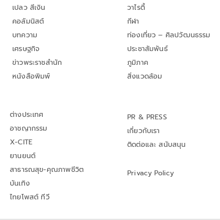
เปลว สีเงิน
วาไรตี้
คอลัมนิสต์
กีฬา
บทความ
ท่องเที่ยว – ศิลปวัฒนธรรม
เศรษฐกิจ
ประชาสัมพันธ์
ข่าวพระราชสำนัก
ภูมิภาค
หนังสือพิมพ์
สิ่งแวดล้อม
ต่างประเทศ
PR & PRESS
อาชญากรรม
เกี่ยวกับเรา
X-CITE
ติดต่อและ สนับสนุน
ยานยนต์
สาธารณสุข-คุณภาพชีวิต
Privacy Policy
บันเทิง
ไทยโพสต์ ทีวี