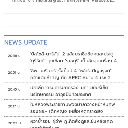
เยาวชน “ช้าง ไทยแลนด์ จูเนียร์ กอล์ฟ เซอร์กิต” ต่อเนื่องเป็นปี
ที่ 10 เฟ้นหานักกอล์ฟเยาวชนจากทั่วประเทศเข้าแข่งขันใน
รอบ อินเตอร์เนชั่นแนล แชมเปี้ยนชิพ ชิงทุนการศึกษารวม
300,000 บาท พร้อมสิทธิ์ในการเข้าแคมป์พัฒนาทักษะกอล์ฟ
พร้อมต่อยอดไปสู่ระดับอาชีพ
NEWS UPDATE
'บิสโซลี-ดาร์ลัน' 2 แข้งบราซิลซัดคนละประตู
20:56 น.
'บุรีรัมย์' บุกเชือด 'ราชบุรี' เก็บชัยอุ่นเครื่อง 4
นัดรวด
'ชิพ-นครินทร์' รั้งท็อป 4 'เฟอร์-ปัญจรุจน์'
20:51 น.
คว้าแต้มสำคัญ ศึก ARRC สนาม 4 เรซ 2
เปิดลึก 'กรมการปกครอง-มท.' ขยับรีเซ็ต-
20:45 น.
นิรโทษกรรม อาวุธปืนทั่วประเทศ
ในหลวงพระราชทานพวงมาลาวางหน้าหีบศพ
20:17 น.
รองผอ.- เด็กหญิง เหยื่อเหตุกราดยิง
ผวาซ้ำรอย ผู้ว่าฯ ภูเก็ตสั่งดูแลเข้มหลังเกิด
20:02 น.