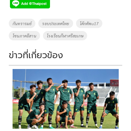
e
tt
p
e
ar
b
er
y
e
o
Li
Tags
กันทรารมย์
รอบประเทศไทย
โค้กคัพu17
o
n
โซนภาคอีสาน
โรงเรียนกีฬาศรีสะเกษ
k
k
ข่าวที่เกี่ยวข้อง