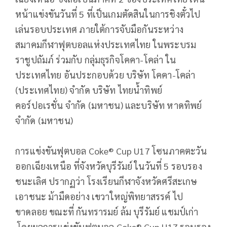
หน้าแข่งขันวันที่ 5 ที่เป็นเกมตัดสินในการชิงตั๋วไป
เล่นรอบประเทศ ภายใต้การจับมือกันระหว่าง
สมาคมกีฬาฟุตบอลแห่งประเทศไทย ในพระบรม
ราชูปถัมภ์ ร่วมกับ กลุ่มธุรกิจโคคา-โคล่า ใน
ประเทศไทย อันประกอบด้วย บริษัท โคคา-โคล่า
(ประเทศไทย) จำกัด บริษัท ไทยน้ำทิพย์
คอร์ปอเรชั่น จำกัด (มหาชน) และบริษัท หาดทิพย์
จำกัด (มหาชน)
การแข่งขันฟุตบอล Coke® Cup U17 โซนภาคตะวัน
ออกเฉียงเหนือ ที่จังหวัดบุรีรัมย์ ในวันที่ 5 รอบรอง
ชนะเลิศ ปรากฏว่า โรงเรียนกีฬาจังหวัดศรีสะเกษ
เอาชนะ ม้ามืดอย่าง เขวาใหญ่พิทยาสรรค์ ไป
ขาดลอย ขณะที่ กันทรารมย์ ล้ม บุรีรัมย์ แชมป์เก่า
โดยผลการแข่งขันฟุตบอล Coke® Cup U17 รอบรอง