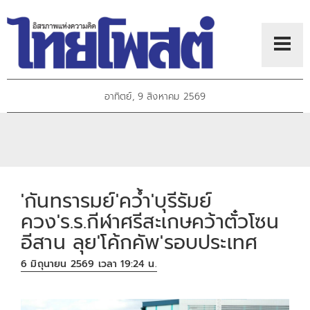
อาทิตย์, 9 สิงหาคม 2569
'กันทรารมย์'คว้ำ'บุรีรัมย์
ควง'ร.ร.กีฬาศรีสะเกษคว้าตั๋วโซน
อีสาน ลุย'โค้กคัพ'รอบประเทศ
6 มิถุนายน 2569 เวลา 19:24 น.