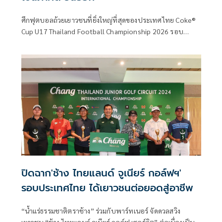
ศึกฟุตบอลถ้วยเยาวชนที่ยิ่งใหญ่ที่สุดของประเทศไทย Coke®
Cup U17 Thailand Football Championship 2026 รอบ
ภูมิภาค เดินหน้าแข่งขันอย่างต่อเนื่อง เป็นวันที่ 5 เดินทางมาถึง
รอบรองชนะเลิศ ที่มีตั๋วไปเล่นรอบชิงแชมป์ประเทศไทยเป็น
เดิมพัน ท่ามกลางบรรยากาศที่เข้มข้นสุดๆ ภายใต้การจับมือกัน
ระหว่าง สมาคมกีฬาฟุตบอลแห่งประเทศไทย ในพระบรม
ราชูปถัมภ์ ร่วมกับ กลุ่มธุรกิจโคคา-โคล่า ในประเทศไทย อัน
ประกอบด้วย บริษัท โคคา-โคล่า (ประเทศไทย) จำกัด บริษัท
ไทยน้ำทิพย์ คอร์ปอเรชั่น จำกัด (มหาชน) และบริษัท หาด
ทิพย์ จำกัด (มหาชน)
ปิดฉาก'ช้าง ไทยแลนด์ จูเนียร์ กอล์ฟฯ'
รอบประเทศไทย ได้เยาวชนต่อยอดสู่อาชีพ
“น้ำแร่ธรรมชาติตราช้าง” ร่วมกับพาร์ทเนอร์ จัดดวลสวิง