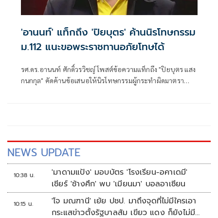
'อานนท์' แท็กถึง 'ปิยบุตร' ค้านนิรโทษกรรม
ม.112 แนะขอพระราชทานอภัยโทษได้
รศ.ดร.อานนท์ ศักดิ์วรวิชญ์ โพสต์ข้อความแท็กถึง "ปิยบุตร แสง
กนกกุล" คัดค้านข้อเสนอให้นิรโทษกรรมผู้กระทำผิดมาตรา
112 ที่เป็นเยาวชน ระ
NEWS UPDATE
'มาดามแป้ง' มอบบัตร 'โรงเรียน-อคาเดมี'
10:38 น.
เชียร์ 'ช้างศึก' พบ 'เมียนมา' บอลอาเซียน
'โจ มณฑานี' เย้ย ปชป. มาถึงจุดที่ไม่มีใครเอา
10:15 น.
กระแสข่าวตั้งรัฐบาลส้ม เขียว แดง ก็ยังไม่มีฟ้า