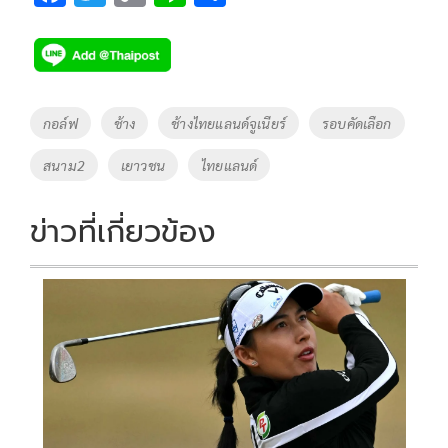
ac
wi
o
n
h
e
tt
p
e
ar
b
er
y
e
o
Li
Tags
กอล์ฟ
ช้าง
ช้างไทยแลนด์จูเนียร์
รอบคัดเลือก
o
n
สนาม2
เยาวชน
ไทยแลนด์
k
k
ข่าวที่เกี่ยวข้อง