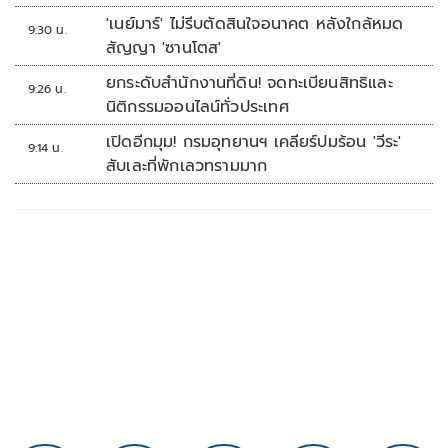
เลย
'เนย์มาร์' ไม่รีบตัดสินใจอนาคต หลังใกล้หมด
9:30 น.
สัญญา 'ซานโตส'
ยกระดับสำนักงานที่ดิน! จดทะเบียนสิทธิและ
9:26 น.
นิติกรรมออนไลน์ทั่วประเทศ
เปิดอีกมุม! กรมอุทยานฯ เคลียร์ปมร้อน 'วีระ'
9:14 น.
สับเละที่พักเลวทรามมาก