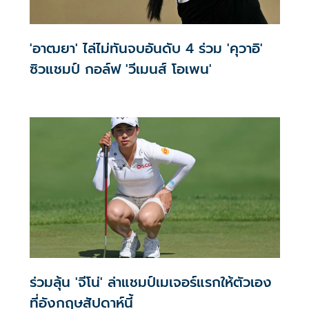
'อาฒยา' ไล่ไม่ทันจบอันดับ 4 ร่วม 'คุวาอิ'
ซิวแชมป์ กอล์ฟ 'วีเมนส์ โอเพน'
ร่วมลุ้น 'จีโน่' ล่าแชมป์เมเจอร์แรกให้ตัวเอง
ที่อังกฤษสัปดาห์นี้