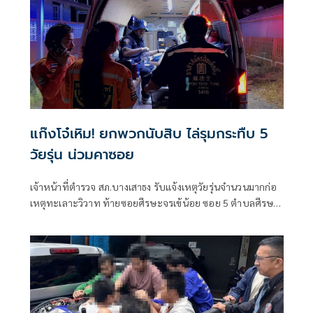
แก๊งโจ๋เหิม! ยกพวกนับสิบ ไล่รุมกระทืบ 5
วัยรุ่น น่วมคาซอย
เจ้าหน้าที่ตำรวจ สภ.บางเสาธง รับแจ้งเหตุวัยรุ่นจำนวนมากก่อ
เหตุทะเลาะวิวาท ท้ายซอยศีรษะจรเข้น้อย ซอย 5 ตำบลศีรษะ
จรเจ้น้อย