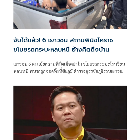
จับได้แล้ว! 6 เยาวชน สถานพินิจโคราช
ขโมยรถกระบะหลบหนี อ้างคิดถึงบ้าน
เยาวชน 6 คน เย้ยสถานพินิจเมืองย่าโม ขโมยรถกระบะโรงเรียน
หลบหนี พบรถถูกจอดทิ้งที่ชัยภูมิ ตำรวจภูธรชัยภูมิรวบเยาวชน
ทั้ง 6 คนได้แล้ว