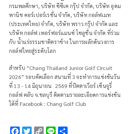
กรมพลศึกษา
,
บริษัท ซีซีเค กรุ๊ป จำกัด
,
บริษัท อุดม
พานิช คอร์เปอร์เรชั่น จำกัด
,
บริษัท กอล์ฟเมท
(ประเทศไทย) จำกัด
,
บริษัท พราว กรุ๊ป จำกัด และ
บริษัท กอล์ฟ เพอร์ฟอร์แมนซ์ โซลูชั่น จำกัด ที่ร่วม
กับ น้ำแร่ธรรมชาติตราช้าง ในการผลักดันวงการ
กอล์ฟไทยสู่ระดับโลก
สำหรับ “
Chang Thailand Junior Golf Circuit
2026”
รอบคัดเลือก สนามที่
3
จะทำการแข่งขันวัน
ที่
13 - 14
มิถุนายน
2569
ที่ปัตตาเวียร์ เซ็นจูรี่
กอล์ฟ คลับ จ.ชลบุรี ติดตามรายละเอียดการแข่งขัน
ได้ที่
Facebook : Chang Golf Club
F
T
C
Li
S