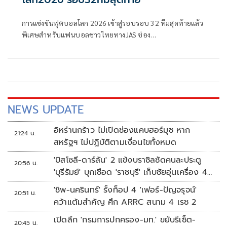
การแข่งขันฟุตบอลโลก 2026 เข้าสู่รอบรอบ 32 ทีมสุดท้ายแล้ว
พิเศษสำหรับแฟนบอลชาวไทยทางJAS ช่อง
Monomax Sports มีการถ่ายทอดสดให้ดูฟรี ทั้งหมด 8 คู่ใน
หลายช่วงเวลา โดยแฟนบอลชาวไทยจะได้ดู ทีมในดวงใจ ทีม
ใหญ่ ที่เข้ามาในรอบนี้ ยังอยู่ในเส้นทางลุ้นแชมป์ ไม่ว่าจะเป็น
อาร์เจนตินา แชมป์เก่า, บราซิล แชมป์ 5 สมัย ,ฝรั่งเศส, สเปน,
อังกฤษ, โปรตุเกส และ เยอรมนี หรือตัวแทน 2 ทีมจากทวีป
เอเชีย ที่เหลืออยู่คือญี่ปุ่น และ ออสเตรเลีย
NEWS UPDATE
อิหร่านกร้าว ไม่เปิดช่องแคบฮอร์มุซ หาก
21:24 น.
สหรัฐฯ ไม่ปฏิบัติตามเงื่อนไขทั้งหมด
'บิสโซลี-ดาร์ลัน' 2 แข้งบราซิลซัดคนละประตู
20:56 น.
'บุรีรัมย์' บุกเชือด 'ราชบุรี' เก็บชัยอุ่นเครื่อง 4
นัดรวด
'ชิพ-นครินทร์' รั้งท็อป 4 'เฟอร์-ปัญจรุจน์'
20:51 น.
คว้าแต้มสำคัญ ศึก ARRC สนาม 4 เรซ 2
เปิดลึก 'กรมการปกครอง-มท.' ขยับรีเซ็ต-
20:45 น.