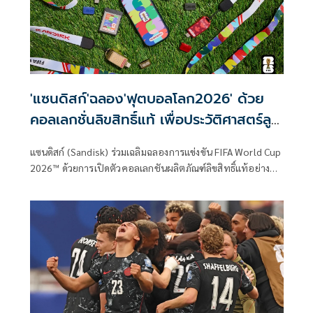
'แซนดิสก์'ฉลอง'ฟุตบอลโลก2026' ด้วย
คอลเลกชั่นลิขสิทธิ์แท้ เพื่อประวัติศาสตร์ลูก
หนัง
แซนดิสก์ (Sandisk) ร่วมเฉลิมฉลองการแข่งขัน FIFA World Cup
2026™ ด้วยการเปิดตัวคอลเลกชันผลิตภัณฑ์ลิขสิทธิ์แท้อย่าง
เป็นทางการในประเทศไทย ซึ่งได้รับการออกแบบมาเพื่อตอบ
โจทย์หนึ่งในมหกรรมกีฬาที่สร้างการบันทึกและแบ่งปันคอน
เทนต์มากที่สุดในโลก โดย SANDISK® Official Licensed
Product Collection for the FIFA World Cup 2026™ ช่วยให้
แฟนฟุตบอล ครีเอเตอร์ และมืออาชีพ สามารถบันทึก จัดเก็บ
และหวนรำลึกถึงช่วงเวลาอันน่าประทับใจที่สุดจากเวทีกีฬาที่ยิ่ง
ใหญ่ที่สุดของโลกได้อย่างเต็มประสิทธิภาพ