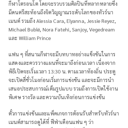
กีฬาโตรอนโต โดยจะรวบรวมศิลปินที่หลากหลายซึ่ง
มีดนตรีสะท้อนถึงจิตวิญญาณระดับโลกของทัวร์นา
เมนต์ รวมถึง Alessia Cara, Elyanna, Jessie Reyez,
Michael Bublé, Nora Fatehi, Sanjoy, Vegedream
และ William Prince
แฟน ๆ ที่สนามกีฬาจะมีบทบาทอย่างแข็งขันในการ
แสดงและควรวางแผนที่จะมาถึงก่อนเวลา เนื่องจาก
พิธีเปิดจะเริ่มเวลา 13:30 น. ตามเวลาท้องถิ่น ประตู
จะเปิดสี่ชั่วโมงก่อนเริ่มการแข่งขัน และจะมีการนํา
เสนอประสบการณ์เต็มรูปแบบ รวมถึงการเปิดใช้งาน
พิเศษ รางวัล และความบันเทิงก่อนการแข่งขัน
ตั๋วการแข่งขันและแพ็คเกจการต้อนรับสําหรับทัวร์นา
เมนต์สามารถดูได้ที่ ฟีฟ่าเตือนแฟน ๆ ว่า