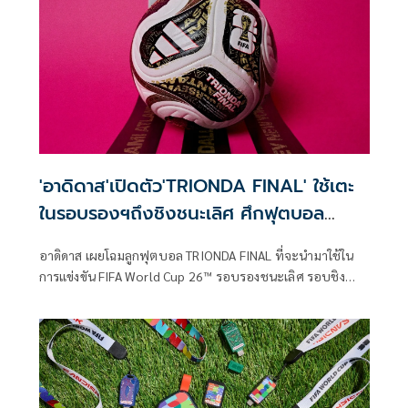
สดการแข่งขันฟุตบอลโลก 2026 (FIFA World Cup 2026™)
แบบเอ็กซ์คลูซีฟใน
'อาดิดาส'เปิดตัว'TRIONDA FINAL' ใช้เตะ
ในรอบรองฯถึงชิงชนะเลิศ ศึกฟุตบอล
โลก2026
อาดิดาส เผยโฉมลูกฟุตบอล TRIONDA FINAL ที่จะนำมาใช้ใน
การแข่งขัน FIFA World Cup 26™ รอบรองชนะเลิศ รอบชิง
อันดับ 3 และรอบชิงชนะเลิศ เพื่อสร้างประวัติศาสตร์ที่ยิ่งใหญ่
ที่สุดในการแข่งขันฟุตบอลระดับนานาชาติ