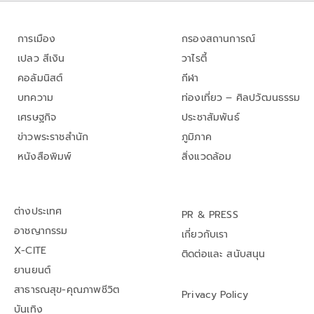
การเมือง
กรองสถานการณ์
เปลว สีเงิน
วาไรตี้
คอลัมนิสต์
กีฬา
บทความ
ท่องเที่ยว – ศิลปวัฒนธรรม
เศรษฐกิจ
ประชาสัมพันธ์
ข่าวพระราชสำนัก
ภูมิภาค
หนังสือพิมพ์
สิ่งแวดล้อม
ต่างประเทศ
PR & PRESS
อาชญากรรม
เกี่ยวกับเรา
X-CITE
ติดต่อและ สนับสนุน
ยานยนต์
สาธารณสุข-คุณภาพชีวิต
Privacy Policy
บันเทิง