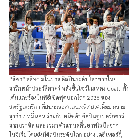
“ลิซ่า” ลลิษา มโนบาล ศิลปินระดับโลกชาวไทย
จารึกหน้าประวัติศาตร์ หลังขึ้นโชว์ในเพลง Goals ทั้ง
เต้นและร้องในพิธีเปิดฟุตบอลโลก 2026 ของ
สหรัฐอเมริกา ที่สนามลอสแอนเจลิส สเตเดี้ยม ความ
จุกว่า 7 หมื่นคน ร่วมกับ อนิตต้า ศิลปินซูเปอร์สตาร์
จากบราซิล และ เรมา ตัวแทนคลื่นอาฟโรบีตจาก
ไนจีเรีย โดยยังมีศิลปินระดับโลก อย่าง เคธี เพอร์รี่,