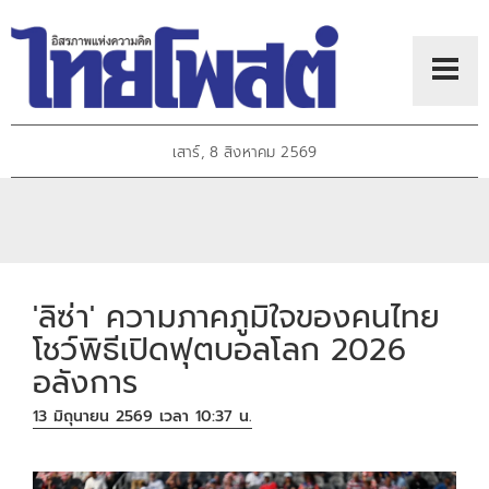
เสาร์, 8 สิงหาคม 2569
'ลิซ่า' ความภาคภูมิใจของคนไทย
โชว์พิธีเปิดฟุตบอลโลก 2026
อลังการ
13 มิถุนายน 2569 เวลา 10:37 น.