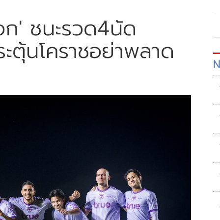
ค็อก' ชนะรวด4นัด
กระตุ้นโคราชอย่าพลาด
N