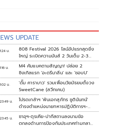
EWS UPDATE
808 Festival 2026 ไลน์อัปแรกสุดยิ่ง
1:24 น.
ใหญ่ ระเบิดความมันส์ 2 วันเต็ม 2-3
ต.ค.นี้
M4 คัมแบคตามสัญญา! ปล่อย 2
1:16 น.
ซิงเกิลแรก 'อะดรีนาลีน' และ 'ชอบU'
'ดั๊ม คาราบาว' รวมเพื่อนวัยมัธยมตั้งวง
1:02 น.
SweetCane (สวีทเคน)
โปรดเกล้าฯ 'พันเอกสุภัทร ชูตินันทน์'
23:49 น.
ดำรงตำแหน่งนายทหารปฏิบัติการฯ-
พระราชทานยศ 'พลตรี'
ซาอุฯ-ตุรเคีย-ปากีสถานลงนามข้อ
23:45 น.
ตกลงด้านการป้องกันประเทศท่ามกลาง