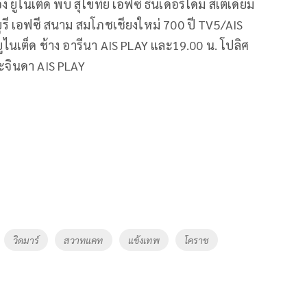
อง ยูไนเต็ด พบ สุโขทัย เอฟซี ธันเดอร์โดม สเตเดียม
ุรี เอฟซี สนาม สมโภชเชียงใหม่ 700 ปี TV5/AIS
ม ยูไนเต็ด ช้าง อารีนา AIS PLAY และ19.00 น. โปลิศ
ะจินดา AIS PLAY
วิดมาร์
สวาทแคท
แข้งเทพ
โคราช