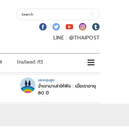
LINE : @THAIPOST
พ์
ไทยโพสต์ ทีวี
มองมุมสูง
จำเขามาเล่าให้ฟัง : เมื่อเราอายุ
80 ปี