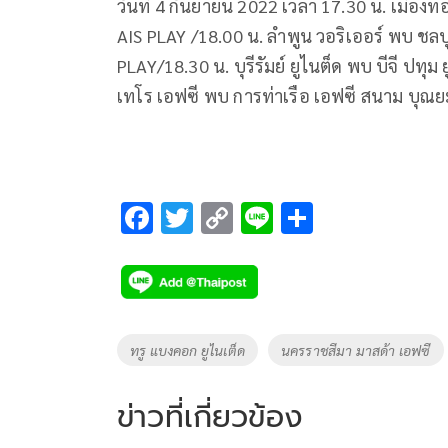
วันที่ 4 กันยายน 2022 เวลา 17.30 น. เมืองท
AIS PLAY /18.00 น. ลำพูน วอริเออร์ พบ ชลบ
PLAY/18.30 น. บุรีรัมย์ ยูไนต็ด พบ บีจี ปทุ
เทโร เอฟซี พบ การท่าเรือ เอฟซี สนาม บุณย
F
T
C
Li
S
ac
wi
o
n
h
e
tt
p
e
ar
b
er
y
e
o
Li
Tags
ทรู แบงคอก ยูไนเต็ด
นครราชสีมา มาสด้า เอฟซี
o
n
k
k
ข่าวที่เกี่ยวข้อง