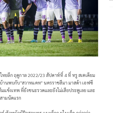
ทยลีก ฤดูกาล 2022/23 สัปดาห์ที่ 4 ที่ ทรู สเตเดียม
เปิดบ้านพบกับ"สวาทแคท" นครราชสีมา มาสด้า เอฟซี
ทีมแข้งเทพ ที่ยังชนะรวดและยังไม่เสียประตูเลย และ
านสามนัดแรก
์ หัวหน้าผู้ฝึกสอนทรู แบงค็อก ยูไนเต็ด กล่าวว่า