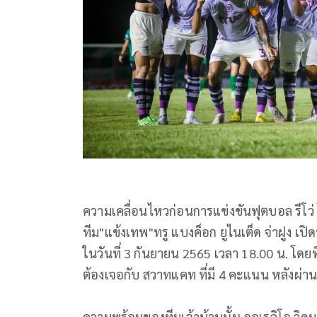
ความเคลื่อนไหวก่อนการแข่งขันฟุตบอล รีโว่ ไ
ทีม"แข้งเทพ"ทรู แบงค็อก ยูไนเต็ด จ่าฝูง 
ในวันที่ 3 กันยายน 2565 เวลา 18.00 น. โดย
ต้องเจอกับ สวาทแคท ที่มี 4 คะแนน หลังผ่
ความพร้อมของทีมเจ้าบ้านนั้น ออเรลิโอ วิดมาร