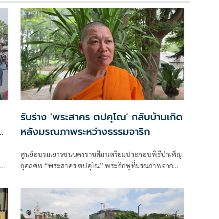
รับร่าง 'พระสาคร ตปคุโณ' กลับบ้านเกิด
นะ
หลังมรณภาพระหว่างธรรมจาริก
ศูนย์อบรมเยาวชนนครราชสีมาเตรียมประกอบพิธีบำเพ็ญ
ธาน
กุศลศพ “พระสาคร ตปคุโณ” พระภิกษุที่มรณภาพจาก
อุบัติเหตุ
าช