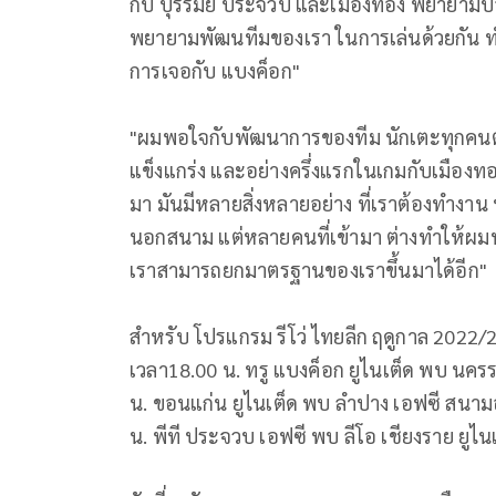
กับ บุรีรัมย์ ประจวบ และเมืองทอง พยายาม
พยายามพัฒนทีมของเรา ในการเล่นด้วยกัน ทำ
การเจอกับ แบงค็อก"
"ผมพอใจกับพัฒนาการของทีม นักเตะทุกคนต
แข็งแกร่ง และอย่างครึ่งแรกในเกมกับเมืองทอ
มา มันมีหลายสิ่งหลายอย่าง ที่เราต้องทำงาน ท
นอกสนาม แต่หลายคนที่เข้ามา ต่างทำให้ผมพ
เราสามารถยกมาตรฐานของเราขึ้นมาได้อีก"
สำหรับ โปรแกรม รีโว่ ไทยลีก ฤดูกาล 2022/23 ส
เวลา18.00 น. ทรู แบงค็อก ยูไนเต็ด พบ นครร
น. ขอนแก่น ยูไนเต็ด พบ ลำปาง เอฟซี สนาม
น. พีที ประจวบ เอฟซี พบ ลีโอ เชียงราย ยูไน