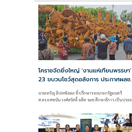
โคราชจัดยิ่งใหญ่ 'งานแห่เทียนพรรษา'
23 ขบวนโชว์สุดอลังการ ประกาศผลช
เลิศคืนนี้
นายเทวัญ ลิปตพัลลภ ที่ปรึกษารองนายกรัฐมนตรี
ศ.ดร.ยศชนัน วงศ์สวัสดิ์ อดีต รมช.ศึกษาธิการ เป็นประ
ปล่อยขบวนแห่เทียนพรรษาของจังหวัดนครราชสีมา
ประจำปี 2569 ภายใต้ชื่องาน “พุทธศิลป์ และแสงธรรม
แห่งศรัทธา” ชิงถ้วยพระราชทาน สมเด็จพระกนิษฐาธิร
เจ้า