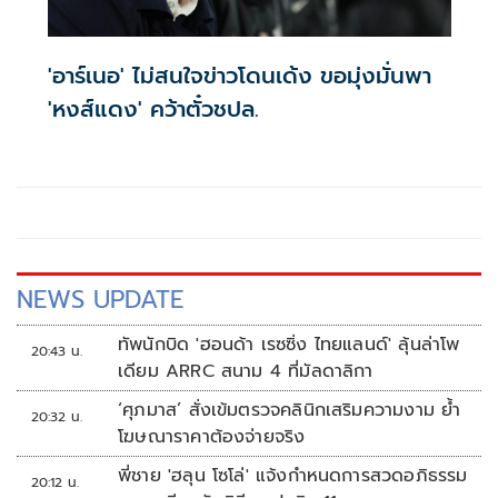
'อาร์เนอ' ไม่สนใจข่าวโดนเด้ง ขอมุ่งมั่นพา
'หงส์แดง' คว้าตั๋วชปล.
NEWS UPDATE
ทัพนักบิด 'ฮอนด้า เรซซิ่ง ไทยแลนด์' ลุ้นล่าโพ
20:43 น.
เดียม ARRC สนาม 4 ที่มัลดาลิกา
‘ศุภมาส’ สั่งเข้มตรวจคลินิกเสริมความงาม ย้ำ
20:32 น.
โฆษณาราคาต้องจ่ายจริง
พี่ชาย 'ฮลุน โซโล่' แจ้งกำหนดการสวดอภิธรรม
20:12 น.