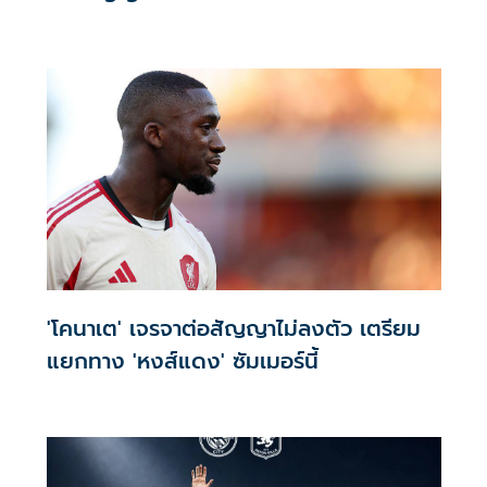
'โคนาเต' เจรจาต่อสัญญาไม่ลงตัว เตรียม
แยกทาง 'หงส์แดง' ซัมเมอร์นี้