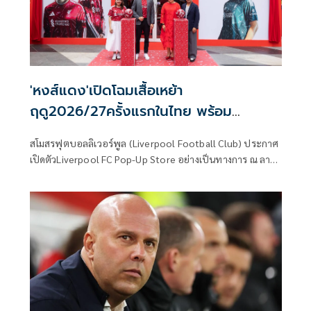
เต็มไปด้วยแรงกดดันและความเข้มข้น ถ่ายทอดสดครบทุกคู่ทาง
Monomax และบางคู่รับชมได้ทาง ช่อง MONO29
'หงส์แดง'เปิดโฉมเสื้อเหย้า
ฤดู2026/27ครั้งแรกในไทย พร้อม
ดึง'เดิร์ก เค้าท์'บินร่วมกิจกรรม
สโมสรฟุตบอลลิเวอร์พูล (Liverpool Football Club) ประกาศ
เปิดตัวLiverpool FC Pop-Up Store อย่างเป็นทางการ ณ ลาน
ดิสคัฟเวอรีพลาซ่า (Discovery Plaza) สยามดิสคัฟเวอรี แลนด์
มาร์กใจกลางกรุงเทพมหานคร พร้อมไฮไลท์สำคัญกับการเผย
โฉมเสื้อแข่งขันเหย้าประจำฤดูกาลใหม่ล่าสุด 2026/27 ให้แฟน
บอลชาวไทยได้สัมผัสและเป็นเจ้าของเป็นครั้งแรก โดยป๊อปอัพ
สโตร์แห่งนี้จะเปิดต้อนรับเหล่าสาวก "เดอะ เรดส์" (The Reds)
ตั้งแต่วันที่ 19พฤษภาคม ถึง 7 มิถุนายน 2569 นี้เท่านั้น