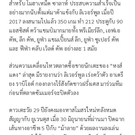
สำหรับ โมฮาเหม็ด ซาลาห์ ประสบความสำเร็จเป็น
อย่างมากนับตั้งแต่มาค้าแข้งกับ ลิเวอร์พูล เมื่อปี
2017 ลงสนามไปแล้ว 350 เกม ทำ 212 ประตูกับ 90
แอสซิสต์ คว้าแชมป์มากมายทั้ง พรีเมียร์ลีก, เอฟเอ
คัพ, ลีก คัพ, ยูฟ่า แชมเปี้ยนส์ ลีก, ยูฟ่า ซูเปอร์ คัพ
และ ฟีฟ่า คลับ เวิลด์ คัพ อย่างละ 1 สมัย
ส่วนความเคลื่อนไหวตลาดซื้อขายนักเตะของ “หงส์
แดง” ล่าสุด มีรายงานว่า ลิเวอร์พูล เร่งคว้าตัว อาเดรี
ยง ราบิโอต์ กองกลางไร้สังกัดชาวฝรั่งเศส มาร่วมทีม
ก่อนที่ตลาดซัมเมอร์จะปิดตัวลง
ดาวเตะวัย 29 ปียังคงมองหาสโมสรใหม่หลังหมด
สัญญากับ ยูเวนตุส เมื่อ 30 มิถุนายนที่ผ่านมา ปิดฉาก
เส้นทางอาชีพ 5 ปีกับ “ม้าลาย” ด้วยผลงานลงเล่น