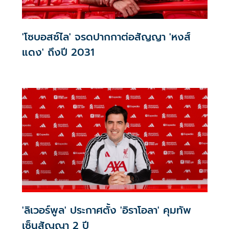
'โซบอสซ์ไล' จรดปากกาต่อสัญญา 'หงส์
แดง' ถึงปี 2031
'ลิเวอร์พูล' ประกาศตั้ง 'อิราโอลา' คุมทัพ
เซ็นสัญญา 2 ปี