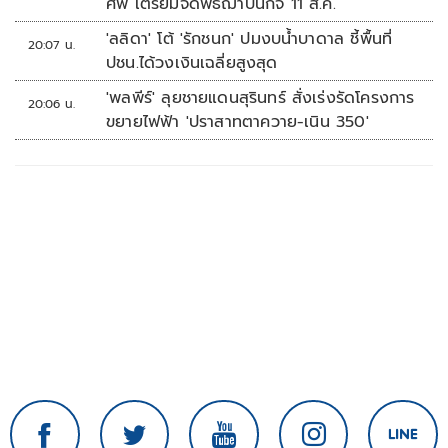
ศพ เตรียมจัดพิธีฌาปนกิจ 11 ส.ค.
'ลลิดา' โต้ 'รักชนก' ปมงบน้ำบาดาล ชี้พื้นที่
20:07 น.
ปชน.ได้วงเงินเฉลี่ยสูงสุด
'พลพีร์' ลุยชายแดนสุรินทร์ สั่งเร่งรัดโครงการ
20:06 น.
ขยายไฟฟ้า 'ปราสาทตาควาย-เนิน 350'