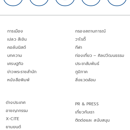
การเมือง
กรองสถานการณ์
เปลว สีเงิน
วาไรตี้
คอลัมนิสต์
กีฬา
บทความ
ท่องเที่ยว – ศิลปวัฒนธรรม
เศรษฐกิจ
ประชาสัมพันธ์
ข่าวพระราชสำนัก
ภูมิภาค
หนังสือพิมพ์
สิ่งแวดล้อม
ต่างประเทศ
PR & PRESS
อาชญากรรม
เกี่ยวกับเรา
X-CITE
ติดต่อและ สนับสนุน
ยานยนต์