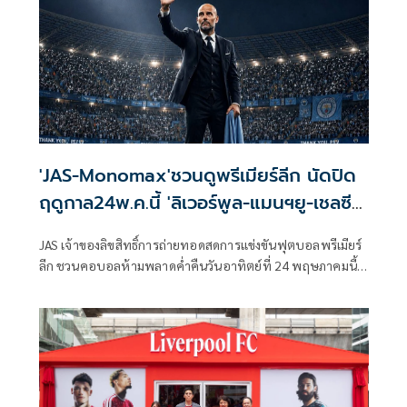
'JAS-Monomax'ชวนดูพรีเมียร์ลีก นัดปิด
ฤดูกาล24พ.ค.นี้ 'ลิเวอร์พูล-แมนฯยู-เชลซี-
ซิตี้เตะส่งท้าย
JAS เจ้าของลิขสิทธิ์การถ่ายทอดสดการแข่งขันฟุตบอลพรีเมียร์
ลีก ชวนคอบอลห้ามพลาดค่ำคืนวันอาทิตย์ที่ 24 พฤษภาคมนี้
เวลา 22.00 น. ชมการแข่งขันฟุตบอลพรีเมียร์ลีก อังกฤษ ฤดูกาล
2025/26 ที่เดินทางมาถึง “แมตช์เดย์สุดท้าย” ซึ่งแฟนบอลทั่ว
โลกตั้งตารอ เพราะทุกคู่เตะพร้อมกัน แม้ตำแหน่งแชมป์จะได้
บทสรุปเรียบร้อยแล้ว แต่ละสนามล้วนมีเดิมพันและเรื่องราวให้
ลุ้นจนวินาทีสุดท้าย ทั้งการลุ้นแชมป์ พื้นที่ยุโรป และอันดับ
สุดท้ายของตาราง โดยไฮไลต์ของค่ำคืนนี้อยู่ที่หลายสนามซึ่งยัง