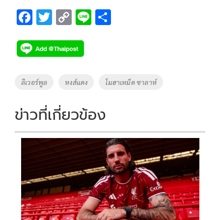
F
T
C
Li
S
ac
wi
o
n
h
e
tt
p
e
ar
b
er
y
e
o
Li
Tags
ลิเวอร์พูล
หงส์แดง
โมฮาเหม็ด ซาลาห์
o
n
k
k
ข่าวที่เกี่ยวข้อง