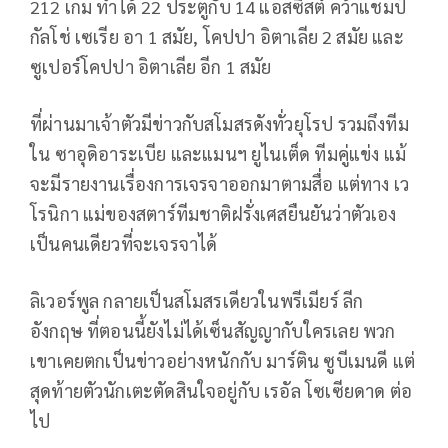
212 เกม ทำได้ 22 ประตูกับ 14 แอสซิสต์ คว้าแชมป์
กัลโช่ เซเรีย อา 1 สมัย, โคปปา อิตาเลีย 2 สมัย และ
ซูเปอร์โคปปา อิตาเลีย อีก 1 สมัย
ที่ผ่านมาเจ้าตัวมีข่าวกับสโมสรดังทั่วยุโรป รวมถึงทีม
ใน ซาอุดิอาระเบีย และแมนฯ ยูไนเต็ด ทีมคู่แข่ง แม้
จะมีรายงานเรื่องการเจรจาออกมาตามสื่อ แต่ทาง เว
โรนิกา แม่ของสตาร์ทีมชาติฝรั่งเศสยืนยันว่าตัวเอง
เป็นคนเดียวที่จะเจรจาได้
ลิเวอร์พูล กลายเป็นสโมสรเดียวในพรีเมียร์ ลีก
อังกฤษ ที่ตอนนี้ยังไม่ได้เซ็นสัญญากับใครเลย พวก
เขาเคยตกเป็นข่าวอย่างหนักกับ มาร์ติน ซูบีเมนดี แต่
สุดท้ายตัวนักเตะตัดสินใจอยู่กับ เรอัล โซเซียดาด ต่อ
ไป