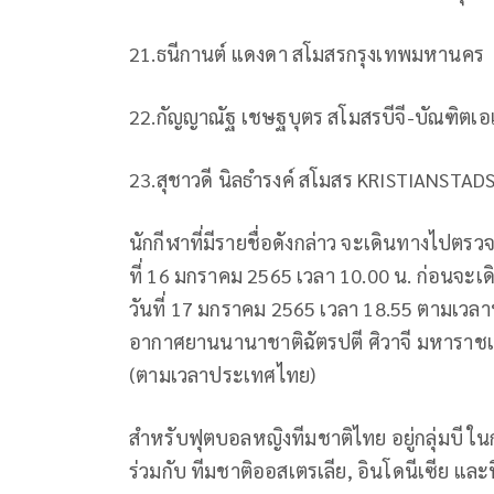
21.
ธนีกานต์
แดงดา
สโมสรกรุงเทพมหานคร
22.
กัญญาณัฐ
เชษฐบุตร
สโมสรบีจี
-
บัณฑิตเอ
23.
สุชาวดี
นิลธำรงค์
สโมสร
KRISTIANSTADS
นักกีฬาที่มีรายชื่อดังกล่าว
จะเดินทางไปตรวจ
ที่
16
มกราคม
2565
เวลา
10.00
น
.
ก่อนจะเ
วันที่
17
มกราคม
2565
เวลา
18.55
ตามเวลา
อากาศยานนานาชาติฉัตรปตี
ศิวาจี
มหาราชเ
(
ตามเวลาประเทศไทย
)
สำหรับฟุตบอลหญิงทีมชาติไทย
อยู่กลุ่มบี
ใน
ร่วมกับ
ทีมชาติออสเตรเลีย
,
อินโดนีเซีย
และฟ