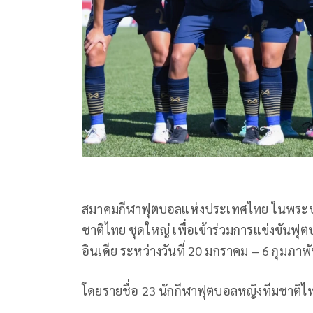
สมาคมกีฬาฟุตบอลแห่งประเทศไทย
ในพระบ
ชาติไทย
ชุดใหญ่
เพื่อเข้าร่วมการแข่งขันฟุ
อินเดีย
ระหว่างวันที่
20
มกราคม
– 6
กุมภาพั
โดยรายชื่อ
23
นักกีฬาฟุตบอลหญิงทีมชาติไ