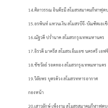
14.
ศิลาวรรณ
อินต๊ะมี
สโมสรสมาคมกีฬาฟุตบอ
15.
อรพินท์
แหวนเงิน
สโมสรบีจี
-
บัณฑิตเอเช
16.
ณัฐวดี
ปร่ำนาค
สโมสรกรุงเทพมหานคร
17.
อิรวดี
มาครีส
สโมสรเอ็มเอช
นครศรี
เอฟซ
18.
ชัชวัลย์
รอดทอง
สโมสรกรุงเทพมหานคร
19.
วิลัยพร
บุตรด้วง
สโมสรทหารอากาศ
กองหน้า
20.
เสาวลักษ์
เพ็งงาม
สโมสรสมาคมกีฬาฟุตบอ