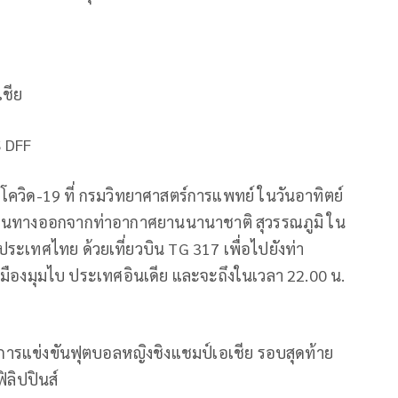
เชีย
 DFF
โควิด
-19
ที่
กรมวิทยาศาสตร์การแพทย์
ในวันอาทิตย์
ดินทางออกจากท่าอากาศยานนานาชาติ
สุวรรณภูมิ
ใน
ประเทศไทย
ด้วยเที่ยวบิน
TG 317
เพื่อไปยังท่า
มืองมุมไบ
ประเทศอินเดีย
และจะถึงในเวลา
22.00
น
.
การแข่งขันฟุตบอลหญิงชิงแชมป์เอเชีย
รอบสุดท้าย
ิลิปปินส์