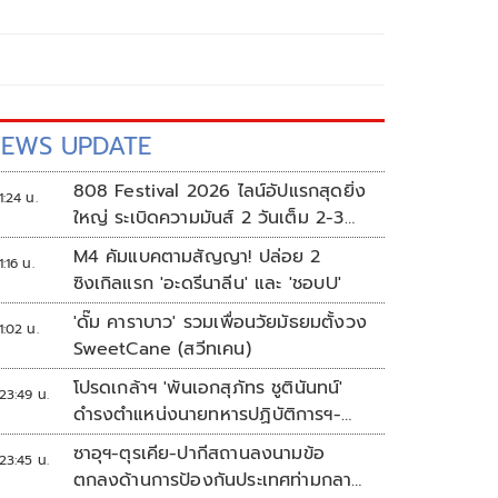
EWS UPDATE
808 Festival 2026 ไลน์อัปแรกสุดยิ่ง
1:24 น.
ใหญ่ ระเบิดความมันส์ 2 วันเต็ม 2-3
ต.ค.นี้
M4 คัมแบคตามสัญญา! ปล่อย 2
1:16 น.
ซิงเกิลแรก 'อะดรีนาลีน' และ 'ชอบU'
'ดั๊ม คาราบาว' รวมเพื่อนวัยมัธยมตั้งวง
1:02 น.
SweetCane (สวีทเคน)
โปรดเกล้าฯ 'พันเอกสุภัทร ชูตินันทน์'
23:49 น.
ดำรงตำแหน่งนายทหารปฏิบัติการฯ-
พระราชทานยศ 'พลตรี'
ซาอุฯ-ตุรเคีย-ปากีสถานลงนามข้อ
23:45 น.
ตกลงด้านการป้องกันประเทศท่ามกลาง