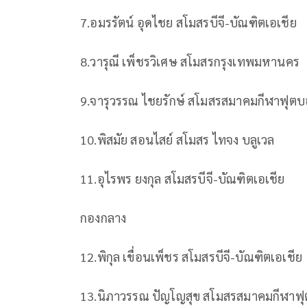
7.
อมรรัตน์
อุดไชย
สโมสรบีจี
-
บัณฑิตเอเชีย
8.
วารุณี
เพ็ชรวิเศษ
สโมสรกรุงเทพมหานคร
9.
จารุวรรณ
ไชยรักษ์
สโมสรสมาคมกีฬาฟุตบอ
10.
พิสมัย
สอนไสย์
สโมสร
ไทจง
บลูเวล
11.
อุไรพร
ยงกุล
สโมสรบีจี
-
บัณฑิตเอเชีย
กองกลาง
12.
พิกุล
เขื่อนเพ็ชร
สโมสรบีจี
-
บัณฑิตเอเชีย
13.
นิภาวรรณ
ปัญโญสุข
สโมสรสมาคมกีฬาฟุต