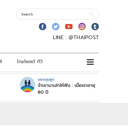
LINE : @THAIPOST
พ์
ไทยโพสต์ ทีวี
มองมุมสูง
จำเขามาเล่าให้ฟัง : เมื่อเราอายุ
80 ปี