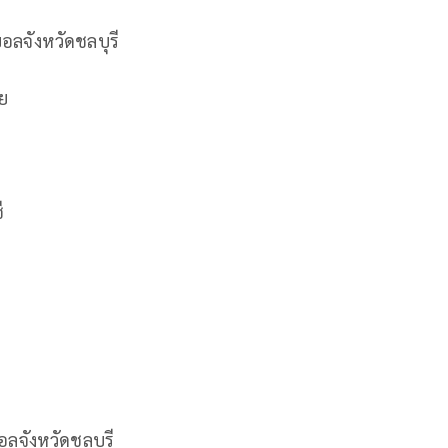
ลจังหวัดชลบุรี
ีย
ี
ลจังหวัดชลบุรี