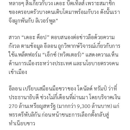
หลายๆ สิ่งเกี่ยวกับวง เดอะ บีตเทิลส์ เพราะสมาชิก
ของครอบครัวบางคนเติบโตมาพร้อมกับวง ดังนั้นเรา
จึงผูกพันกับ ลิเวอร์พูล”
สาวก “เดอะ ค็อป” ตอบสนองต่อข่าวลือด้วยความ
กังวล ตามข้อมูล อีลอน ถูกวิพากษ์วิจารณ์เกี่ยวกับการ
ใช้แพล็ตฟอร์ม “เอ็กซ์ (ทวิตเตอร์)” แสดงความเห็น
ด้านการเมืองระหว่างประเทศ และนโยบายตรวจคน
เข้าเมือง
อีลอน เปรียบเสมือนมือขวาของ โดนัลด์ ทรัมป์ ว่าที่
ประธานาธิบดี ช่วงไม่กี่เดือนที่ผ่านมา โดยบริจาคเงิน
270 ล้านเหรียญสหรัฐ (มากกว่า 9,300 ล้านบาท) แก่
พรรครีพับลิกัน ก่อนหน้าชนะการเลือกตั้งกลับสู่
ทำเนียบขาว