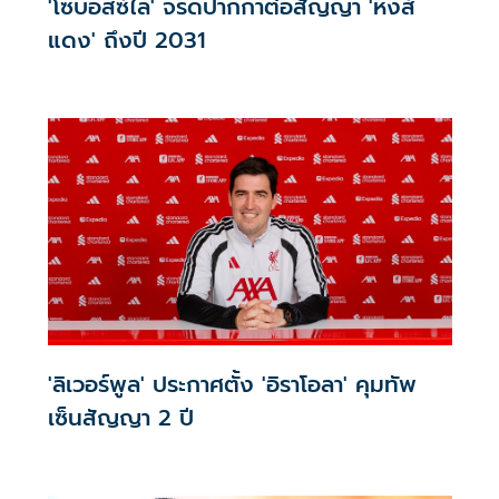
'โซบอสซ์ไล' จรดปากกาต่อสัญญา 'หงส์
แดง' ถึงปี 2031
'ลิเวอร์พูล' ประกาศตั้ง 'อิราโอลา' คุมทัพ
เซ็นสัญญา 2 ปี