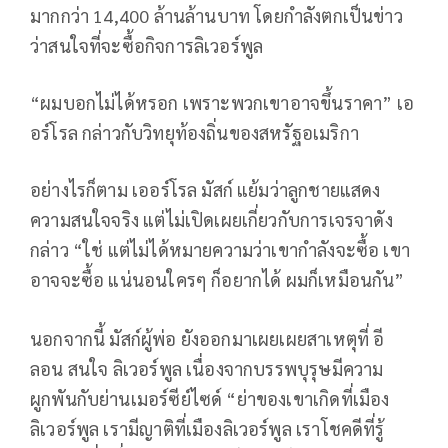
มากกว่า 14,400 ล้านล้านบาท โดยกำลังตกเป็นข่าว
ว่าสนใจที่จะซื้อกิจการลิเวอร์พูล
“ผมบอกไม่ได้หรอก เพราะพวกเขาอาจขึ้นราคา” เอ
อร์โรล กล่าวกับวิทยุท้องถิ่นของสหรัฐอเมริกา
อย่างไรก็ตาม เออร์โรล มัสก์ แย้มว่าลูกชายแสดง
ความสนใจจริง แต่ไม่เปิดเผยเกี่ยวกับการเจรจาดัง
กล่าว “ใช่ แต่ไม่ได้หมายความว่าเขากำลังจะซื้อ เขา
อาจจะซื้อ แน่นอนใครๆ ก็อยากได้ ผมก็เหมือนกัน”
นอกจากนี้ มัสก์ผู้พ่อ ยังออกมาเผยเผยสาเหตุที่ อี
ลอน สนใจ ลิเวอร์พูล เนื่องจากบรรพบุรุษมีความ
ผูกพันกับย่านเมอร์ซีย์ไซด์ “ย่าของเขาเกิดที่เมือง
ลิเวอร์พูล เรามีญาติที่เมืองลิเวอร์พูล เราโชคดีที่รู้