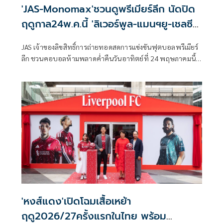
'JAS-Monomax'ชวนดูพรีเมียร์ลีก นัดปิด
ฤดูกาล24พ.ค.นี้ 'ลิเวอร์พูล-แมนฯยู-เชลซี-
ซิตี้เตะส่งท้าย
JAS เจ้าของลิขสิทธิ์การถ่ายทอดสดการแข่งขันฟุตบอลพรีเมียร์
ลีก ชวนคอบอลห้ามพลาดค่ำคืนวันอาทิตย์ที่ 24 พฤษภาคมนี้
เวลา 22.00 น. ชมการแข่งขันฟุตบอลพรีเมียร์ลีก อังกฤษ ฤดูกาล
2025/26 ที่เดินทางมาถึง “แมตช์เดย์สุดท้าย” ซึ่งแฟนบอลทั่ว
โลกตั้งตารอ เพราะทุกคู่เตะพร้อมกัน แม้ตำแหน่งแชมป์จะได้
บทสรุปเรียบร้อยแล้ว แต่ละสนามล้วนมีเดิมพันและเรื่องราวให้
ลุ้นจนวินาทีสุดท้าย ทั้งการลุ้นแชมป์ พื้นที่ยุโรป และอันดับ
สุดท้ายของตาราง โดยไฮไลต์ของค่ำคืนนี้อยู่ที่หลายสนามซึ่งยัง
เต็มไปด้วยแรงกดดันและความเข้มข้น ถ่ายทอดสดครบทุกคู่ทาง
Monomax และบางคู่รับชมได้ทาง ช่อง MONO29
'หงส์แดง'เปิดโฉมเสื้อเหย้า
ฤดู2026/27ครั้งแรกในไทย พร้อม