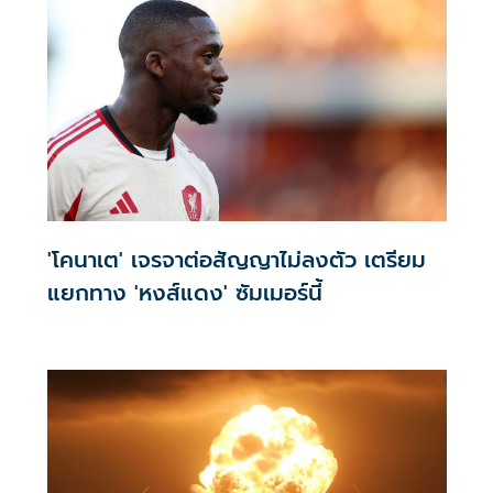
'โคนาเต' เจรจาต่อสัญญาไม่ลงตัว เตรียม
แยกทาง 'หงส์แดง' ซัมเมอร์นี้