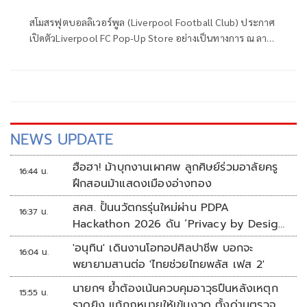
ดึง'เดิร์ก เค้าท์'บินร่วมกิจกรรม
สโมสรฟุตบอลลิเวอร์พูล (Liverpool Football Club) ประกาศ
เปิดตัวLiverpool FC Pop-Up Store อย่างเป็นทางการ ณ ลาน
ดิสคัฟเวอรีพลาซ่า (Discovery Plaza) สยามดิสคัฟเวอรี แลนด์
มาร์กใจกลางกรุงเทพมหานคร พร้อมไฮไลท์สำคัญกับการเผย
โฉมเสื้อแข่งขันเหย้าประจำฤดูกาลใหม่ล่าสุด 2026/27 ให้แฟน
บอลชาวไทยได้สัมผัสและเป็นเจ้าของเป็นครั้งแรก โดยป๊อปอัพ
สโตร์แห่งนี้จะเปิดต้อนรับเหล่าสาวก "เดอะ เรดส์" (The Reds)
ตั้งแต่วันที่ 19พฤษภาคม ถึง 7 มิถุนายน 2569 นี้เท่านั้น
NEWS UPDATE
ฮือฮา! ม้าบุกงานเผาศพ ลูกศิษย์ร่วมอาลัยครู
16:44 น.
ฝึกสอนม้าแสดงเมืองอ่างทอง
สคส. ปั้นนวัตกรรุ่นใหม่ผ่าน PDPA
16:37 น.
Hackathon 2026 ดัน ‘Privacy by Design
for all’ สู่โซลูชันคุ้มครองข้อมูลส่วนบุคคลที่
'อนุทิน' เดินงานโอทอปศิลปาชีพ บอกจะ
16:04 น.
ใช้ได้จริง
พยายามสานต่อ 'ไทยช่วยไทยพลัส เฟส 2'
นายกฯ ย้ำต้องเน้นควบคุมอาวุธปืนหลังเหตุก
15:55 น.
ราดยิง แก้กฎหมายให้เข้มงวด ตั้งด่านตรวจ