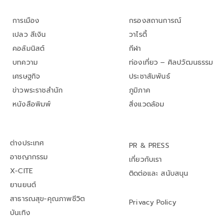
การเมือง
กรองสถานการณ์
เปลว สีเงิน
วาไรตี้
คอลัมนิสต์
กีฬา
บทความ
ท่องเที่ยว – ศิลปวัฒนธรรม
เศรษฐกิจ
ประชาสัมพันธ์
ข่าวพระราชสำนัก
ภูมิภาค
หนังสือพิมพ์
สิ่งแวดล้อม
ต่างประเทศ
PR & PRESS
อาชญากรรม
เกี่ยวกับเรา
X-CITE
ติดต่อและ สนับสนุน
ยานยนต์
สาธารณสุข-คุณภาพชีวิต
Privacy Policy
บันเทิง