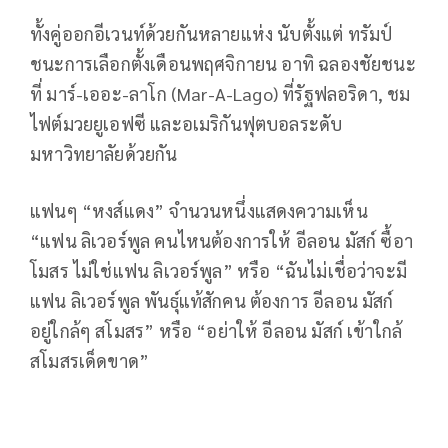
ทั้งคู่ออกอีเวนท์ด้วยกันหลายแห่ง นับตั้งแต่ ทรัมป์
ชนะการเลือกตั้งเดือนพฤศจิกายน อาทิ ฉลองชัยชนะ
ที่ มาร์-เออะ-ลาโก (Mar-A-Lago) ที่รัฐฟลอริดา, ชม
ไฟต์มวยยูเอฟซี และอเมริกันฟุตบอลระดับ
มหาวิทยาลัยด้วยกัน
แฟนๆ “หงส์แดง” จำนวนหนึ่งแสดงความเห็น
“แฟน ลิเวอร์พูล คนไหนต้องการให้ อีลอน มัสก์ ซื้อา
โมสร ไม่ใช่แฟน ลิเวอร์พูล” หรือ “ฉันไม่เชื่อว่าจะมี
แฟน ลิเวอร์พูล พันธุ์แท้สักคน ต้องการ อีลอน มัสก์
อยู่ใกล้ๆ สโมสร” หรือ “อย่าให้ อีลอน มัสก์ เข้าใกล้
สโมสรเด็ดขาด”