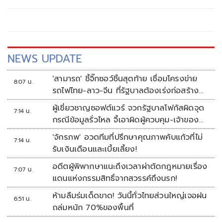
สร้างความเป็นธรรมให้สังคม ตอกย้ำบทบาท “มหาวิทยาลัย
เพื่อประชาชน”
NEWS UPDATE
'สามารถ' ชี้จิ๊กซอว์ชิ้นสุดท้าย เชื่อมโครงข่าย
8:07 น.
รถไฟไทย-ลาว-จีน ที่รัฐบาลต้องเร่งก่อสร้าง
ทันที
ผู้เชี่ยวชาญซอฟต์แวร์ จวกรัฐบาลโฟกัสผิดจุด
7:14 น.
กรณีข้อมูลรั่วไหล จี้เอาผิดผู้ควบคุม-เจ้าของ
ระบบตามกฎหมาย PDPA
'จักรภพ' อวดทีมที่ปรึกษาคุณภาพคับแก้วที่ไม่
7:14 น.
รับเงินเดือนและเบี้ยเลี้ยง!
อดีตผู้พิพากษาแนะถึงเวลาผ่าตัดกฎหมายเรื่อง
7:07 น.
แดนแห่งกรรมสิทธิ์จากสวรรค์ถึงนรก!
ห้ามลืมร่มเด็ดขาด! วันนี้ทั่วไทยส่วนใหญ่เจอฝน
6:51 น.
ถล่มหนัก 70%ของพื้นที่