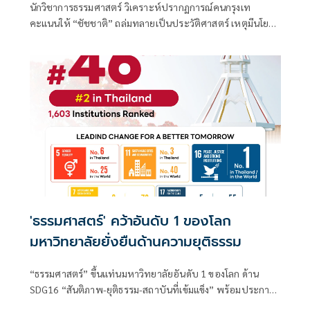
นักวิชาการธรรมศาสตร์ วิเคราะห์ปรากฏการณ์คนกรุงเท
คะแนนให้ “ชัชชาติ” ถล่มทลายเป็นประวัติศาสตร์ เหตุมีนโย
บายและภาพลักษณ์นักการเมืองที่คนจำนวนมากอยากเห็น “ไม่
ใหญ่โต-ไม่พิ
'ธรรมศาสตร์' คว้าอันดับ 1 ของโลก
มหาวิทยาลัยยั่งยืนด้านความยุติธรรม
“ธรรมศาสตร์” ขึ้นแท่นมหาวิทยาลัยอันดับ 1 ของโลก ด้าน
SDG16 “สันติภาพ-ยุติธรรม-สถาบันที่เข้มแข็ง” พร้อมประกาศ
ความร่วมมือกับทุกภาคส่วน ใช้องค์ความรู้ขับเคลื่อนภารกิจ