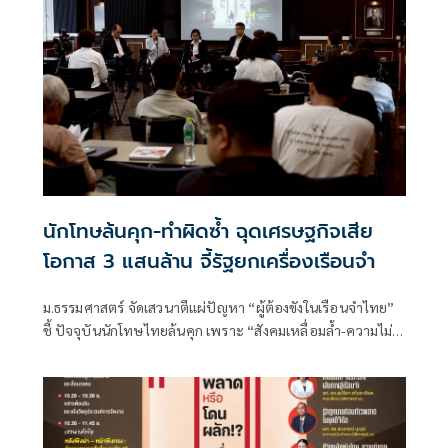
นักโทษล้นคุก-ทำผิดซ้ำ ฉุดเศรษฐกิจเสีย
โอกาส 3 แสนล้าน จี้รัฐยกเครื่องเรือนจำ
ม.ธรรมศาสตร์ จัดเสวนาตีแผ่ปัญหา “ผู้ต้องขังในเรือนจำไทย”
ชี้ ปัจจุบันนักโทษไทยล้นคุก เพราะ “สังคมเหลื่อมล้ำ-ความไม่รู้
กฎหมาย-ระบบการดูแลที่ไม่มีปร