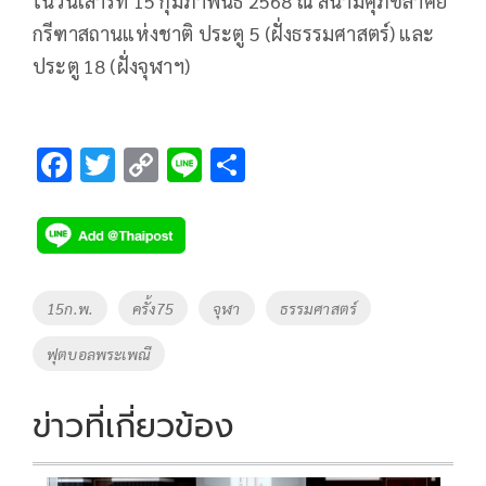
ในวันเสาร์ที่ 15 กุมภาพันธ์ 2568 ณ สนามศุภชลาศัย
กรีฑาสถานแห่งชาติ ประตู 5 (ฝั่งธรรมศาสตร์) และ
ประตู 18 (ฝั่งจุฬาฯ)
F
T
C
Li
S
ac
wi
o
n
h
e
tt
p
e
ar
b
er
y
e
o
Li
Tags
15ก.พ.
ครั้ง75
จุฬา
ธรรมศาสตร์
o
n
ฟุตบอลพระเพณี
k
k
ข่าวที่เกี่ยวข้อง