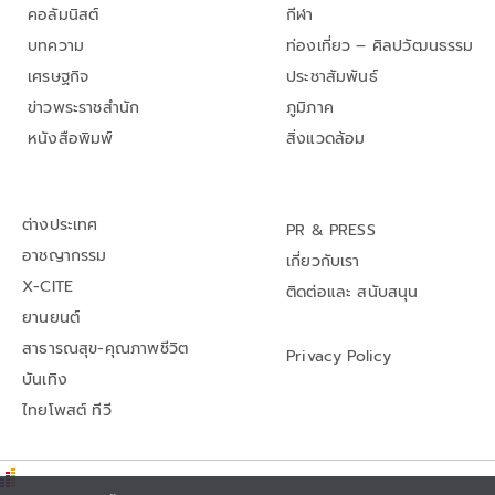
คอลัมนิสต์
กีฬา
บทความ
ท่องเที่ยว – ศิลปวัฒนธรรม
เศรษฐกิจ
ประชาสัมพันธ์
ข่าวพระราชสำนัก
ภูมิภาค
หนังสือพิมพ์
สิ่งแวดล้อม
ต่างประเทศ
PR & PRESS
อาชญากรรม
เกี่ยวกับเรา
X-CITE
ติดต่อและ สนับสนุน
ยานยนต์
สาธารณสุข-คุณภาพชีวิต
Privacy Policy
บันเทิง
ไทยโพสต์ ทีวี