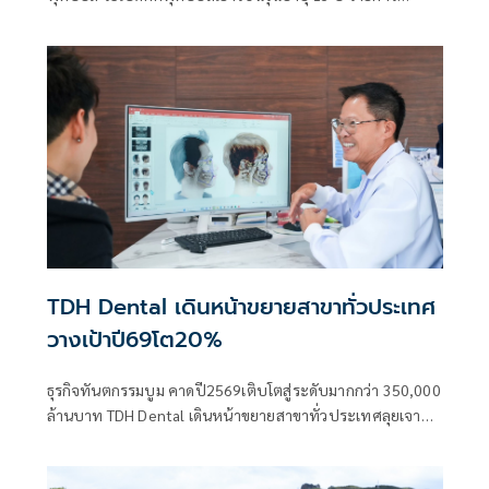
“Chang Junior Cup 2026” ที่สุดของรายการแข่งขัน มุ่งมั่น
พัฒนาเยาวชน เฟ้นหาสุดยอดทีมของประเทศไทย พร้อม
"Most Talented Player" หรือ "นักเตะผู้มีพรสวรรค์ยอดเยี่ยม"
1 รางวัล และ “Sportsmanship Awards” หรือ "นักเตะที่มี
ความสามารถและเป็นผู้มีน้ำใจนักกีฬายอดเยี่ยม" 2 รางวัล ร่วม
เดินทางไปสัมผัสประสบการณ์ระดับโลกที่ประเทศอังกฤษ
TDH Dental เดินหน้าขยายสาขาทั่วประเทศ
วางเป้าปี69โต20%
ธุรกิจทันตกรรมบูม คาดปี2569เติบโตสู่ระดับมากกว่า 350,000
ล้านบาท TDH Dental เดินหน้าขยายสาขาทั่วประเทศลุยเจาะ
ตลาดตั้งเป้าเติบโต 20% ในปี 2569