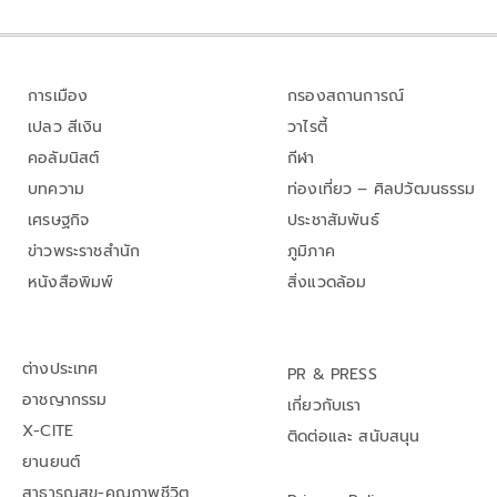
การเมือง
กรองสถานการณ์
เปลว สีเงิน
วาไรตี้
คอลัมนิสต์
กีฬา
บทความ
ท่องเที่ยว – ศิลปวัฒนธรรม
เศรษฐกิจ
ประชาสัมพันธ์
ข่าวพระราชสำนัก
ภูมิภาค
หนังสือพิมพ์
สิ่งแวดล้อม
ต่างประเทศ
PR & PRESS
อาชญากรรม
เกี่ยวกับเรา
X-CITE
ติดต่อและ สนับสนุน
ยานยนต์
สาธารณสุข-คุณภาพชีวิต