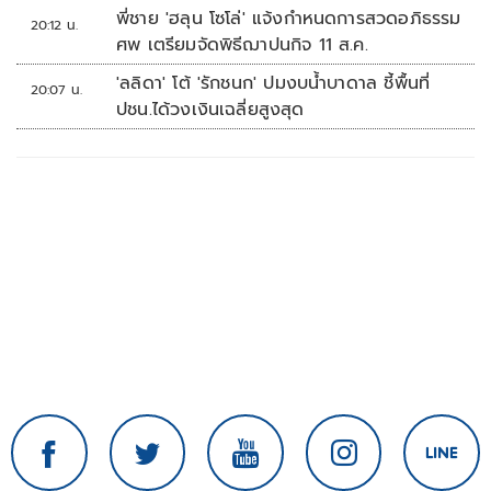
พี่ชาย 'ฮลุน โซโล่' แจ้งกำหนดการสวดอภิธรรม
20:12 น.
ศพ เตรียมจัดพิธีฌาปนกิจ 11 ส.ค.
'ลลิดา' โต้ 'รักชนก' ปมงบน้ำบาดาล ชี้พื้นที่
20:07 น.
ปชน.ได้วงเงินเฉลี่ยสูงสุด