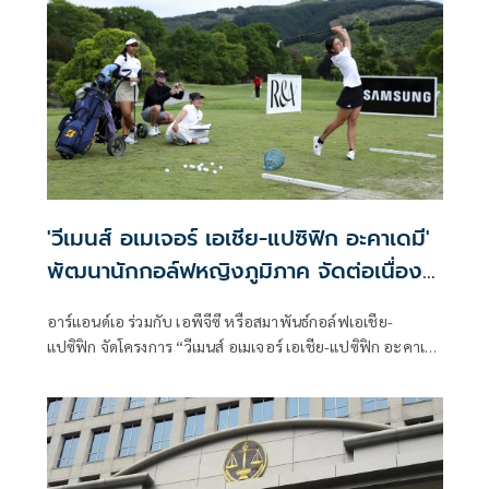
'วีเมนส์ อเมเจอร์ เอเชีย-แปซิฟิก อะคาเดมี'
พัฒนานักกอล์ฟหญิงภูมิภาค จัดต่อเนื่องปี
ที่2
อาร์แอนด์เอ ร่วมกับ เอพีจีซี หรือสมาพันธ์กอล์ฟเอเชีย-
แปซิฟิก จัดโครงการ “วีเมนส์ อเมเจอร์ เอเชีย-แปซิฟิก อะคาเด
มี” ต่อเนื่องเป็นปีที่สอง เพื่อพัฒนาศักยภาพนักกอล์ฟหญิงใน
ภูมิภาครวมถึงเยาวชนชาวนิวซีแลนด์สู่เวทีระดับโลก และเตรียม
พร้อมสำหรับการแข่งขัน วีเมนส์ อเมเจอร์ เอเชีย-แปซิฟิก
แชมเปี้ยนชิพ ที่จัดขึ้น ณ สนามรอยัลเวลลิงตัน ประเทศ
นิวซีแลนด์ ในเดือนกุมภาพันธ์นี้