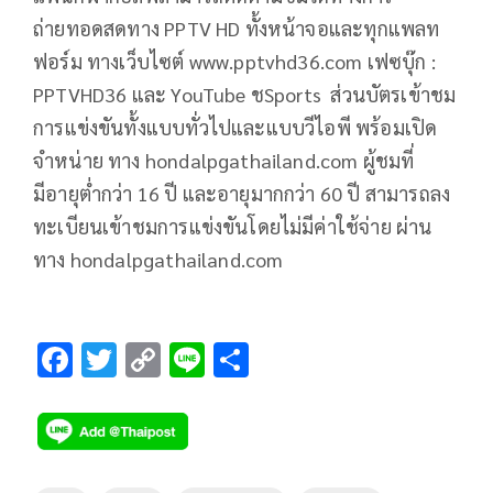
ถ่ายทอดสดทาง PPTV HD ทั้งหน้าจอและทุกแพลท
ฟอร์ม ทางเว็บไซต์ www.pptvhd36.com เฟซบุ๊ก :
PPTVHD36 และ YouTube ชSports ส่วนบัตรเข้าชม
การแข่งขันทั้งแบบทั่วไปและแบบวีไอพี พร้อมเปิด
จำหน่าย ทาง hondalpgathailand.com ผู้ชมที่
มีอายุต่ำกว่า 16 ปี และอายุมากกว่า 60 ปี สามารถลง
ทะเบียนเข้าชมการแข่งขันโดยไม่มีค่าใช้จ่าย ผ่าน
ทาง hondalpgathailand.com
F
T
C
Li
S
ac
wi
o
n
h
e
tt
p
e
ar
b
er
y
e