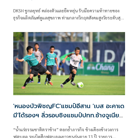
DKSH ชูกลยุทธ์ คล่องตัวและยืดหยุ่น รับมือความท้าทายของ
ธุรกิจผลิตภัณฑ์ดูแลสุขภาพ ท่ามกลางวิกฤตสังคมสูงวัยระดับสุด
ยอดและอัตราการป่วยโรคไม่ติดต่อเรื้อรังที่เพิ่มสูงขึ้น พร้อมเดิน
หน้ารุกขยายพอร์ตสุขภาพ
'หนองบัวพิชญFC'แชมป์อีสาน 'เบส อะคาเด
มี'ได้รองฯ ลิ่วรอบชิงแชมป์ปทท.ช้างจูเนียร์
คัพ
“น้ำแร่ธรรมชาติตราช้าง” ตอกย้ำภารกิจ ช้างเคียงข้างวงการ
ฟุตบอล ระเบิดศึกฟุตบอลเยาวชนรุ่นอายุ 13 ปี รายการ