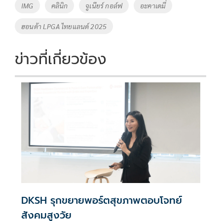
o
Li
Tags
IMG
คลินิก
จูเนียร์ กอล์ฟ
อะคาเดมี่
o
n
ฮอนด้า LPGA ไทยแลนด์ 2025
k
k
ข่าวที่เกี่ยวข้อง
DKSH รุกขยายพอร์ตสุขภาพตอบโจทย์
สังคมสูงวัย