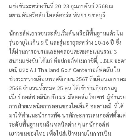
แข่งขันระหว่างวันที่ 20-23 กุมภาพันธ์ 2568 ณ
สยามคันทรีคลับ โอลด์คอร์ส พัทยา จ.ชลบุรี
นักกอล์ฟเยาวชนระดับเริ่มต้นหรือมีพื้นฐานแล้ว ใน
รุ่นอายุไม่เกิน 9 ปี และรุ่นอายุระหว่าง 10-16 ปี ซึ่ง
ได้ผ่านการอบรมและทดสอบสะสมคะแนนรวม 3
สนามแข่งขัน ได้แก่ ท็อปกอล์ฟ เมกาซิตี้, J.BLK อะคา
เดมี และ All Thailand Golf Centerกอล์ฟคลับ ใน
ช่วงระหว่างเดือนพฤศจิกายน 2567 ถึงเดือนมกราคม
2568 จำนวนทั้งหมด 25 คน ได้เข้าร่วมกิจกรรมจู
เนียร์ กอล์ฟ คลินิก กับ มร. มัลคอล์ม โจเซฟ ผู้อำนวย
การฝ่ายเทคนิคการสอนของไอเอ็มจี อะคาเดมี ที่ได้
มาให้คำแนะนำการพัฒนาทักษะการเล่นกอล์ฟตั้งแต่
ระดับพื้นฐานจนถึงเทคนิคต่าง ๆ แก่นักกอล์ฟ
เยาวชนของไทย เพื่อไปสู่เป้าหมายในการเป็น