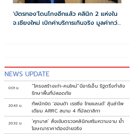
'บัตรทอง'โดนโกงอีกแล้ว คลินิก 2 แห่งใน
จ.เชียงใหม่ เบิกค่าบริการเกินจริง มูลค่ากว่า
7.2 แสนบาท
NEWS UPDATE
“โครงสร้างเก่า-คนใหม่”บีอาร์เอ็น รัฐตรึงกำลัง
0:01 น.
รักษาพื้นที่ปลอดภัย
ทัพนักบิด 'ฮอนด้า เรซซิ่ง ไทยแลนด์' ลุ้นล่าโพ
20:43 น.
เดียม ARRC สนาม 4 ที่มัลดาลิกา
‘ศุภมาส’ สั่งเข้มตรวจคลินิกเสริมความงาม ย้ำ
20:32 น.
โฆษณาราคาต้องจ่ายจริง