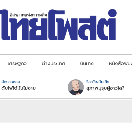
เศรษฐกิจ
ต่างประเทศ
บันเทิง
หนังสือพิม
ผักกาดหอม
วิสามัญบันเทิง
ดับไฟใต้มันไม่ง่าย
สุภาพบุรุษผู้อาวุโส?