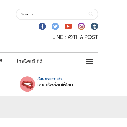
LINE : @THAIPOST
พ์
ไทยโพสต์ ทีวี
คันปากอยากเล่า
เลขทรัพย์สินให้โชค