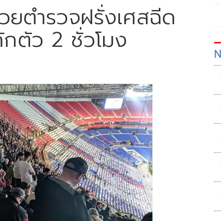
วยตำรวจฝรั่งเศสฉีด
ักตัว 2 ชั่วโมง
N