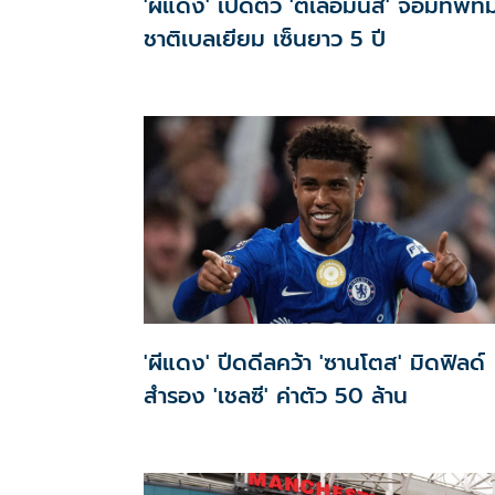
'ผีแดง' เปิดตัว 'ตีเลอมันส์' จอมทัพที
ชาติเบลเยียม เซ็นยาว 5 ปี
'ผีแดง' ปีดดีลคว้า 'ซานโตส' มิดฟิลด์
สำรอง 'เชลซี' ค่าตัว 50 ล้าน