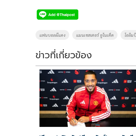
ac
wi
o
n
h
e
tt
p
e
ar
b
er
y
e
o
Li
Tags
แฟนบอลผีแดง
แมนเชสเตอร์ ยูไนเต็ด
โอลิมป
o
n
k
k
ข่าวที่เกี่ยวข้อง