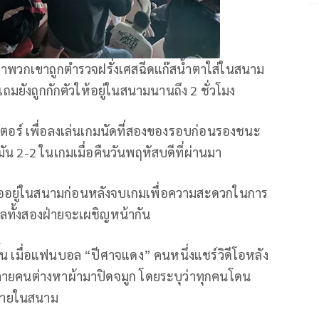
าพวกเขาถูกตำรวจฝรั่งเศสฉีดแก๊สน้ำตาใส่ในสนาม
 แถมยังถูกกักตัวให้อยู่ในสนามนานถึง 2 ชั่วโมง
ตอร์ เพื่อลงเล่นเกมนัดที่สองของรอบก่อนรองชนะ
ัน 2-2 ในเกมเมื่อคืนวันพฤหัสบดีที่ผ่านมา
รออยู่ในสนามก่อนหลังจบเกมเพื่อความสะดวกในการ
ทั้งสองฝ่ายจะเผชิญหน้ากัน
ึ้น เมื่อแฟนบอล “ปีศาจแดง” คนหนึ่งแชร์วิดีโอหลัง
หลายคนต่างหาผ้ามาปิดจมูก โดยระบุว่าทุกคนโดน
ู่ภายในสนาม