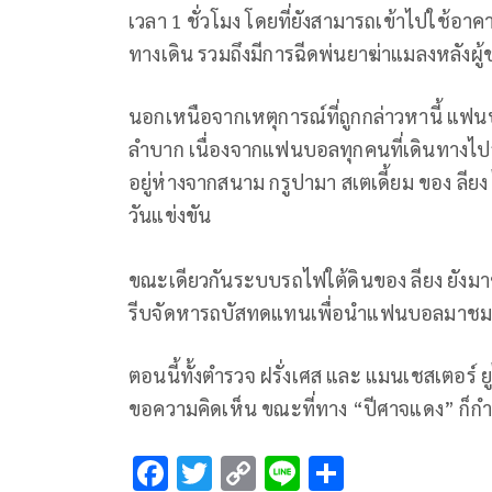
เวลา 1 ชั่วโมง โดยที่ยังสามารถเข้าไปใช้อาคา
ทางเดิน รวมถึงมีการฉีดพ่นยาฆ่าแมลงหลังผ
นอกเหนือจากเหตุการณ์ที่ถูกกล่าวหานี้ แฟ
ลำบาก เนื่องจากแฟนบอลทุกคนที่เดินทางไปรับ
อยู่ห่างจากสนาม กรูปามา สเตเดี้ยม ของ ลีย
วันแข่งขัน
ขณะเดียวกันระบบรถไฟใต้ดินของ ลียง ยังมาขั
รีบจัดหารถบัสทดแทนเพื่อนำแฟนบอลมาชมเ
ตอนนี้ทั้งตำรวจ ฝรั่งเศส และ แมนเชสเตอร์ ยูไน
ขอความคิดเห็น ขณะที่ทาง “ปีศาจแดง” ก็กำลั
F
T
C
Li
S