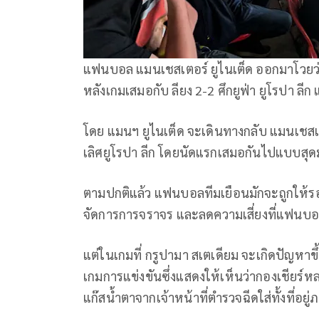
แฟนบอล แมนเชสเตอร์ ยูไนเต็ด ออกมาโวยว่
หลังเกมเสมอกับ ลียง 2-2 ศึกยูฟ่า ยูโรปา ลีก
โดย แมนฯ ยูไนเต็ด จะเดินทางกลับ แมนเชสเ
เลิศยูโรปา ลีก โดยนัดแรกเสมอกันไปแบบสุดม
ตามปกติแล้ว แฟนบอลทีมเยือนมักจะถูกให้
จัดการการจราจร และลดความเสี่ยงที่แฟนบอล
แต่ในเกมที่ กรูปามา สเตเดียม จะเกิดปัญหาข
เกมการแข่งขันซึ่งแสดงให้เห็นว่ากองเชียร์
แก๊สน้ำตาจากเจ้าหน้าที่ตำรวจฉีดใส่ทั้งที่อย