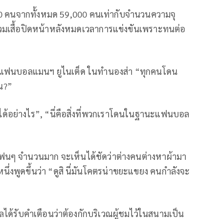
0 คนจากทั้งหมด 59,000 คนเท่ากับจำนวนความจุ
สวมเสื้อปิดหน้าหลังหมดเวลาการแข่งขันเพราะทนต่อ
กแฟนบอลแมนฯ ยูไนเต็ด ในทำนองส่า “ทุกคนโดน
้น?”
ด้อย่างไร”, “นี่คือสิ่งที่พวกเราโดนในฐานะแฟนบอล
แฟนๆ จำนวนมาก จะเห็นได้ชัดว่าต่างคนต่างหาผ้ามา
พูดขึ้นว่า “ดูสิ นี่มันโคตรน่าขยะแขยง คนกำลังจะ
ลได้รับคำเตือนว่าต้องกักบริเวณผู้ชมไว้ในสนามเป็น