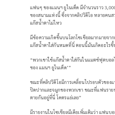
แฟนๆ ของแมนฯ ยูไนเต็ด มีจำนวนราว 3,00
ของสนามแห่งนี้ ซึ่งจากคลิปวิดีโอ หลายคน
แก๊สน้ำตาไม่ไหว
มีข้อความเกิดขึ้นบนโลกโซเชียลมากมายจา
แก๊สน้ำตาใส่กันหมดที่นี่ ตอนนี้มันเกิดอะไรขึ
“พวกเขาใช้แก๊สน้ำตาใส่กันในแมตช์ฟุตบอลไ
ของ แมนฯ ยูไนเต็ด’”
ขณะที่คลิปวิดีโอมีการเคลื่อนไปรอบตัวของ
ปิดปากและจมูกของพวกเขา ขณะที่แฟนรายหนึ่ง
ตายกันอยู่ที่นี่ โคตรแย่เลย”
มีรายงานในโซเชียลมีเดียเพิ่มเติมว่า แฟนบอ