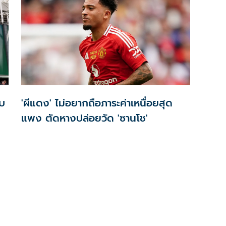
ับ
'ผีแดง' ไม่อยากถือภาระค่าเหนื่อยสุด
แพง ตัดหางปล่อยวัด 'ซานโช'