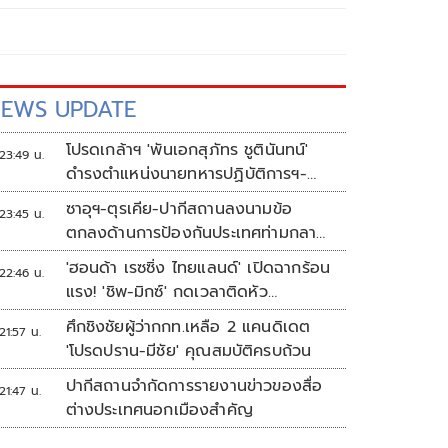
EWS UPDATE
โปรดเกล้าฯ 'พันเอกสุภัทร ชูตินันทน์'
23:49 น.
ดำรงตำแหน่งนายทหารปฏิบัติการฯ-
พระราชทานยศ 'พลตรี'
ซาอุฯ-ตุรเคีย-ปากีสถานลงนามข้อ
23:45 น.
ตกลงด้านการป้องกันประเทศท่ามกลาง
สงครามในภูมิภาค
'ฮอนด้า เรซซิ่ง ไทยแลนด์' เปิดฉากร้อน
22:46 น.
แรง! 'ชิพ-มิกซ์' กดเวลาติดหัว
แถว ARRC สนาม 4 ที่มัลดาลิกา
ศึกชิงชัยผู้ว่ากกท.เหลือ 2 แคนดิเดต
21:57 น.
'โปรดปราน-มีชัย' คุณสมบัติครบถ้วน
ปากีสถานจำกัดการรายงานข่าวของสื่อ
21:47 น.
ต่างประเทศนอกเมืองสำคัญ