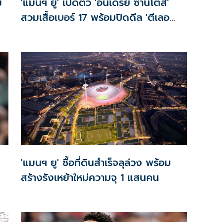
ม
'แมนฯ ยู' เปิดตัว 'อันเดรย์ ซานโตส'
สวมเสื้อเบอร์ 17 พร้อมปิดดีล 'ตีเลอ
มันส์'
'แมนฯ ยู' ซื้อที่ดินสำเร็จลุล่วง พร้อม
สร้างรังเหย้าใหม่ความจุ 1 แสนคน