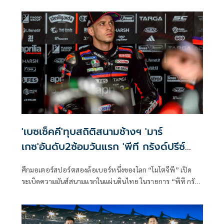
Parade แบบเดิม ใน “PT Grand Prix of Thailand 2026” วัน
อาทิตย์นี้ เวลา 11.00 น. ที่ สนามช้าง อินเตอร์เนชั่นแนล เซ
อร์กิต
'เบซเซ็คคี'ทุบสถิติสนามช้างฯ 'มาร์
เกซ'อันดับ2ซ้อมวันแรก 'พีที กรังด์ปรีซ์
ออฟ ไทยแลนด์2026'
ศึกมอเตอร์สปอร์ตสองล้อเบอร์หนึ่งของโลก “โมโตจีพี” เปิด
ระเบิดความมันส์สนามแรกในแผ่นดินไทย ในรายการ “พีที กรังด์
ปรีซ์ ออฟ ไทยแลนด์” ต้อนรับแฟนความเร็วจากทั่วโลก พร้อม
ถ่ายทอดสดสู่ทุกสายตาทั่วทุกมุมโลกเริ่มต้นการลงสนามวันแรก
โดย มาร์โก เบซเซ็คคี ยอดนักบิดอิตาเลียนจาก อพริเลีย เรซซิ่ง