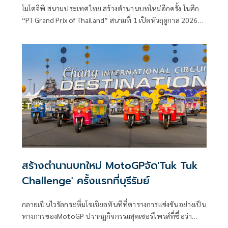
กระหึ่มทั่วโลก
โมโตจีพี สนามประเทศไทย สร้างตำนานบทใหม่อีกครั้ง ในศึก
“PT Grand Prix of Thailand” สนามที่ 1 เปิดหัวฤดูกาล 2026
เสิร์ฟโมเมนต์สุดฮาสู่แฟนๆ ทั่วโลก ผ่านการแข่งขัน “ตุ๊กตุ๊ก ชาล
เลนจ์” ด้วยการส่งนักบิดพรีเมียร์คลาส 22 คน นำโดยดีกรีแชมป์
โลกอย่าง มาร์ค มาร์เกซ, ฟรานเชสโก้ บันยาญ่า, ฟาบิโอ กวาร์
ตาราโร, โจอัน เมียร์ และ ฮอร์เก มาร์ติน ฯลฯ ลงหวดรถ “รถตุ๊ก
ตุ๊ก” ซอฟต์เพาเวอร์ไทยอวดสายตาชาวโลก
สร้างตำนานบทใหม่ MotoGPจัด'Tuk Tuk
Challenge' ครั้งแรกที่บุรีรัมย์
กลายเป็นไวรัลกระหึ่มโซเชียลทันทีที่ตารางการแข่งขันอย่างเป็น
ทางการของMotoGP ปรากฏกิจกรรมสุดเซอร์ไพรส์ที่ชื่อว่า
“Tuk Tuk Challenge” ซึ่งจะเข้ามาสร้างสีสันแทนที่ช่วง Rider