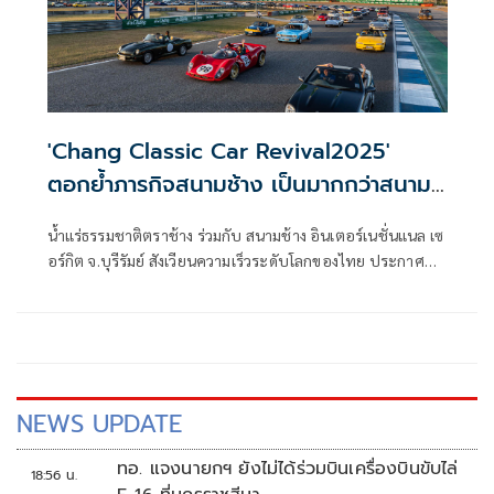
โลก พร้อมส่งเสริมแหล่งท่องเที่ยวท้องถิ่น ยกระดับมาตรฐาน
โฮมสเตย์ไทยสู่สากล รองรับ Mega Event ครบวงจร ประเดิมจัด
เวิร์กช็อปสำหรับโฮสต์โดย Airbnb ปั้นโฮสต์มือใหม่สร้างรายได้
จากที่พัก ซึ่งได้รับการตอบรับจากเจ้าของบ้านพักชาวบุรีรัมย์
แห่ร่วมงานกันอย่างล้นหลาม
'Chang Classic Car Revival2025'
ตอกย้ำภารกิจสนามช้าง เป็นมากกว่าสนาม
แข่งรถ
น้ำแร่ธรรมชาติตราช้าง ร่วมกับ สนามช้าง อินเตอร์เนชั่นแนล เซ
อร์กิต จ.บุรีรัมย์ สังเวียนความเร็วระดับโลกของไทย ประกาศ
ความสำเร็จอย่างยอดเยี่ยมกับงาน "ช้าง คลาสสิค รีไววัล 2025"
เทศกาลรถคลาสสิคที่ยิ่งใหญ่ที่สุดของไทย-อาเซียน จัดขึ้นเป็นปี
ที่ 6 ระหว่างวันที่ 13-14 ธันวาคม 2568 โดยงานนี้ไม่ได้มีเพียง
แค่การรวมตัวของรถคลาสสิคและรถสปอร์ตหายากกว่า 1,000
คัน และการสร้างปรากฏการณ์แห่งความยิ่งใหญ่เท่านั้น แต่ยัง
เป็นบทพิสูจน์ถึงความสามารถในการบริหารจัดการสนามแข่ง
NEWS UPDATE
ระดับโลกที่เป็นภาพมากกว่าสนามแข่งรถ ไปพร้อมกับการจัด
เทศกาลรถคลาสสิคระดับชาติได้อย่างสมบูรณ์แบบ
ทอ. แจงนายกฯ ยังไม่ได้ร่วมบินเครื่องบินขับไล่
18:56 น.