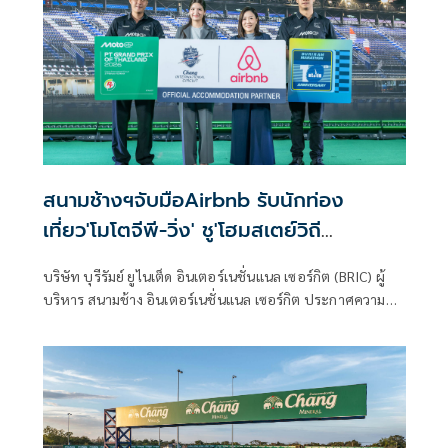
โชว์ความเร็วระดับพระกาฬทุบสถิติตลอดกาลของ สนามช้าง
อินเตอร์เนชั่นแนล เซอร์กิต จ.บุรีรัมย์ ลงอย่างราบคาบ ขณะที่
แชมป์โลกคนปัจจุบันอย่าง มาร์ค มาร์เกซ จาก ดูคาติ เลอโนโว
ทีม รั้งอันดับ 2 หลังผ่านการซ้อมวันแรก เมื่อวันศุกร์ที่ผ่านมา
สนามช้างฯจับมือAirbnb รับนักท่อง
เที่ยว'โมโตจีพี-วิ่ง' ชู'โฮมสเตย์วิถี
บุรีรัมย์'ช่วยชาวบ้าน
บริษัท บุรีรัมย์ ยูไนเต็ด อินเตอร์เนชั่นแนล เซอร์กิต (BRIC) ผู้
บริหาร สนามช้าง อินเตอร์เนชั่นแนล เซอร์กิต ประกาศความ
ร่วมมือกับ Airbnb แพลตฟอร์มที่พักระดับโลก ในฐานะ
พันธมิตรด้านที่พักอย่างเป็นทางการ (Official
Accommodation Partner) เพื่อเสริมความพร้อมในการรองรับ
อีเวนต์สุดยิ่งใหญ่แห่งปี ได้แก่ การแข่งขันจักรยานยนต์ชิงแชมป์
โลก โมโตจีพี สนามประเทศไทยและบุรีรัมย์ มาราธอน มุ่งขจัด
ปัญหาความไม่สมดุลของดีมานด์ที่พักในช่วงมหกรรมกีฬาระดับ