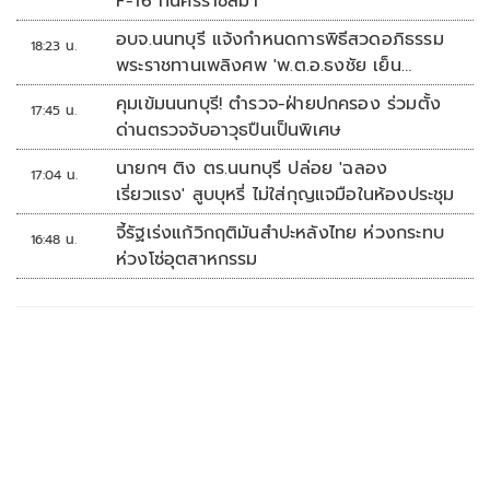
F-16 ที่นครราชสีมา
อบจ.นนทบุรี แจ้งกำหนดการพิธีสวดอภิธรรม
18:23 น.
พระราชทานเพลิงศพ 'พ.ต.อ.ธงชัย เย็น
ประเสริฐ'
คุมเข้มนนทบุรี! ตำรวจ-ฝ่ายปกครอง ร่วมตั้ง
17:45 น.
ด่านตรวจจับอาวุธปืนเป็นพิเศษ
นายกฯ ติง ตร.นนทบุรี ปล่อย 'ฉลอง
17:04 น.
เรี่ยวแรง' สูบบุหรี่ ไม่ใส่กุญแจมือในห้องประชุม
จี้รัฐเร่งแก้วิกฤติมันสำปะหลังไทย ห่วงกระทบ
16:48 น.
ห่วงโซ่อุตสาหกรรม