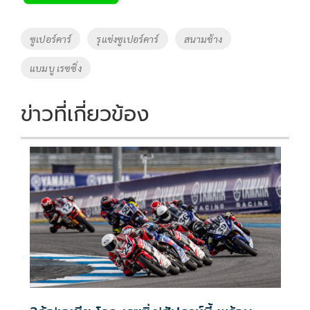
b
er
y
e
o
Li
Tags
ซูเปอร์คาร์
รุแข่งซูเปอร์คาร์
สนามช้าง
o
n
แบมบู เรซซิ่ง
k
k
ข่าวที่เกี่ยวข้อง