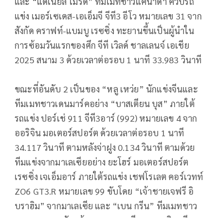
และ “แดเนียล โมรัด” ทีมเมทชาวแคนาดา ควบรถ
แข่ง เมอร์เซเดส-เอเอ็มจี จีที3 อีโว หมายเลข 31 จาก
สังกัด คราฟท์-แบมบู เรซซิ่ง ทะยานขึ้นเป็นผู้นำใน
การซ้อมวันแรกของศึก จีที เวิลด์ ชาลเลนจ์ เอเชีย
2025 สนาม 3 ด้วยเวลาต่อรอบ 1 นาที 33.983 วินาที
ขณะที่อันดับ 2 เป็นของ “หลู เหว่ย” นักแข่งจีนและ
ทีมเมทชาวเดนมาร์คอย่าง “บาสเตียน บุส” ภายใต้
รถแข่ง ปอร์เช่ 911 จีที3อาร์ (992) หมายเลข 4 จาก
ออริจิน มอเตอร์สปอร์ต ด้วยเวลาต่อรอบ 1 นาที
34.117 วินาที ตามหลังจ่าฝูง 0.134 วินาที ตามด้วย
ทีมแข่งจากมาเลเซียอย่าง ยะโฮร์ มอเตอร์สปอร์ต
เรซซิ่ง เจเอ็มอาร์ ภายใต้รถแข่ง เชฟโรเลต คอร์เวทท์
ZO6 GT3.R หมายเลข 99 ขับโดย “เจ้าชายเจฟรี อิ
บราฮิม” จากมาเลเซีย และ “เบน กรีน” ทีมเมทชาว