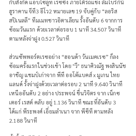
กับสังกัด แอบโซลูท เรซซิ่ง ภายใต้รถแข่ง ลัมโบร์กินี
ฮูราคาน จีที3 อีโว2 หมายเลข 19 จับคู่กับ “ลอริส
สปิเนลลี” ทีมเมทชาวอิตาเลียน รั้งอันดับ 6 จากการ
ซ้อมวันแรก ด้วยเวลาต่อรอบ 1 นาที 34.507 วินาที
ตามหลังจ่าฝูง 0.527 วินาที
ส่วนซัพพอร์ตเรซอย่าง “ฮอนด้า วันเมคเรซ” ก็ลง
ซ้อมครั้งแรกในช่วงเช้า โดย "วี" ธนาศิวณัฐ พงสินนัช
อาชัญ แชมป์เก่าจาก พีที ออโต้แบคส์ x มูเกน ไทย
แลนด์ รั้งจ่าฝูงด้วยเวลาต่อรอบ 2 นาที 9.640 วินาที
เหนืออันดับ 2 อย่าง ประพจน์ ชื่นวิจิตร จาก เน็กซ
เตอร์ เรสต์ คลับ อยู่ 1.136 วินาที ขณะที่อันดับ 3
ได้แก่ พีระพงศ์ เอี่ยมลำเนา จาก พีซีที ตามหลัง
2.188 วินาที