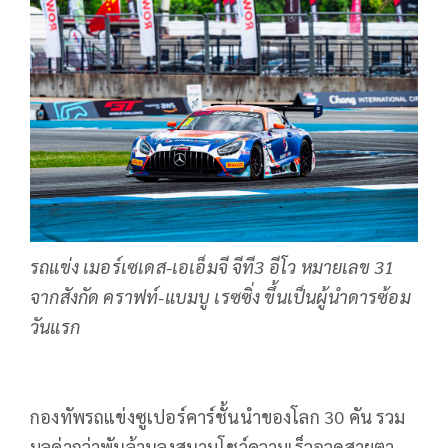
รถแข่ง เมอร์เซเดส-เอเอ็มจี จีที3 อีโว หมายเลข 31
จากสังกัด คราฟท์-แบมบู เรซซิ่ง ขึ้นเป็นผู้นำดารซ้อม
วันแรก
กองทัพรถแข่งซูเปอร์คาร์ชั้นนำของโลก 30 คัน รวม
มูลค่ากว่าพันล้านลงสนามโชว์ความเร็วอวดสายตา