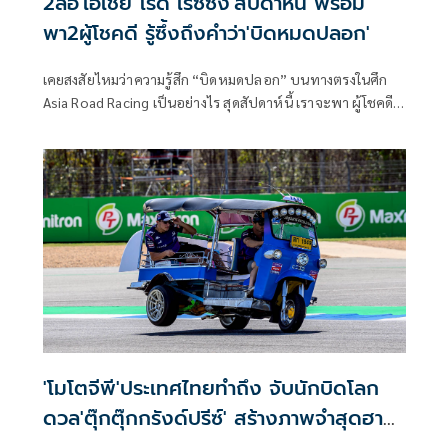
2ล้อ'เอเชีย โรด เรซซิ่ง'สัปดาห์นี้ พร้อม
พา2ผู้โชคดี รู้ซึ้งถึงคำว่า'บิดหมดปลอก'
เคยสงสัยไหมว่าความรู้สึก “บิดหมดปลอก” บนทางตรงในศึก
Asia Road Racing เป็นอย่างไร สุดสัปดาห์นี้ เราจะพา ผู้โชคดี 2
คนไปสัมผัสความมันส์ในแบบสุดพิเศษ
'โมโตจีพี'ประเทศไทยทำถึง จับนักบิดโลก
ดวล'ตุ๊กตุ๊กกรังด์ปรีซ์' สร้างภาพจำสุดฮา