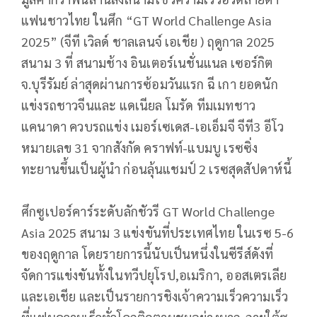
แฟนชาวไทย ในศึก “GT World Challenge Asia
2025” (จีที เวิลด์ ชาลเลนจ์ เอเชีย ) ฤดูกาล 2025
สนาม 3 ที่ สนามช้าง อินเตอร์เนชั่นแนล เซอร์กิต
จ.บุรีรัมย์ ล่าสุดผ่านการซ้อมวันแรก ฉี เกา ยอดนัก
แข่งรถชาวจีนและ แดเนียล โมรัด ทีมเมทชาว
แคนาดา ควบรถแข่ง เมอร์เซเดส-เอเอ็มจี จีที3 อีโว
หมายเลข 31 จากสังกัด คราฟท์-แบมบู เรซซิ่ง
ทะยานขึ้นเป็นผู้นำ ก่อนลุ้นแชมป์ 2 เรซสุดสัปดาห์นี้
ศึกซูเปอร์คาร์ระดับลักชัวรี GT World Challenge
Asia 2025 สนาม 3 แข่งขันที่ประเทศไทย ในเรซ 5-6
ของฤดูกาล โดยรายการนี้นับเป็นหนึ่งในซีรีส์ดังที่
จัดการแข่งขันทั้งในทวีปยุโรป,อเมริกา, ออสเตรเลีย
และเอเชีย และเป็นรายการชิงเจ้าความเร็วความเร็ว