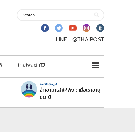
LINE : @THAIPOST
พ์
ไทยโพสต์ ทีวี
มองมุมสูง
จำเขามาเล่าให้ฟัง : เมื่อเราอายุ
80 ปี