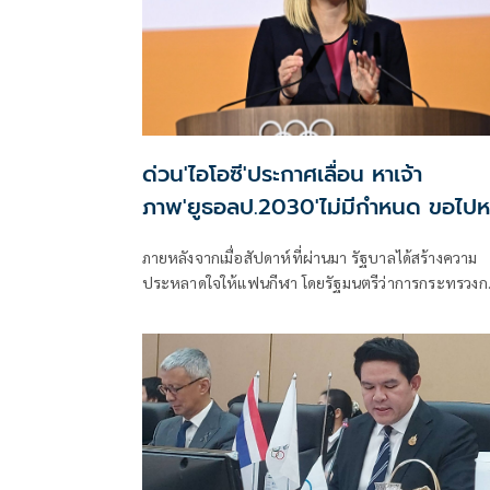
ด่วน'ไอโอซี'ประกาศเลื่อน หาเจ้า
ภาพ'ยูธอลป.2030'ไม่มีกำหนด ขอไปห
เป้าหมายการจัดก่อน
ภายหลังจากเมื่่อสัปดาห์ที่ผ่านมา รัฐบาลได้สร้างความ
ประหลาดใจให้แฟนกีฬา โดยรัฐมนตรีว่าการกระทรวงการ
ท่องเที่ยวและกีฬา นายสุรสุรศักดิ์ พันธ์เจริญวรกุลได้
ประกาศว่า ประเทศไทยขอถอนตัว จากการชิงเจ้าภาพจ
กีฬาโอลิมปิกเยาวชน"ยูธ โอลิมปิก 2030" หลังจากที่
ประเทศไทยเข้ารอบ3ประเทศสุดท้าย ร่วมกับชิลี และ
ปารากวัย ทั้งๆที่ประเทศไทยมีโอกาสได้รับการคัดเลือก
มากที่สุด โดยรัฐบาลให้เหตุผลว่า เงินค่าจัดที่ตั้งไว้
กว่า5,000ล้านบาท สูงเกินไป จนทำให้แฟนกีฬาชาวไท
เสียดายโอกาสในครั้งนี้อย่างมากนั้น