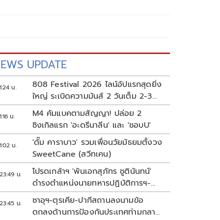
EWS UPDATE
808 Festival 2026 ไลน์อัปแรกสุดยิ่ง
1:24 น.
ใหญ่ ระเบิดความมันส์ 2 วันเต็ม 2-3
ต.ค.นี้
M4 คัมแบคตามสัญญา! ปล่อย 2
1:16 น.
ซิงเกิลแรก 'อะดรีนาลีน' และ 'ชอบU'
'ดั๊ม คาราบาว' รวมเพื่อนวัยมัธยมตั้งวง
1:02 น.
SweetCane (สวีทเคน)
โปรดเกล้าฯ 'พันเอกสุภัทร ชูตินันทน์'
23:49 น.
ดำรงตำแหน่งนายทหารปฏิบัติการฯ-
พระราชทานยศ 'พลตรี'
ซาอุฯ-ตุรเคีย-ปากีสถานลงนามข้อ
23:45 น.
ตกลงด้านการป้องกันประเทศท่ามกลาง