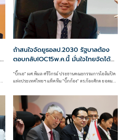
ถ้าสนใจจัดยูธอลป.2030 รัฐบาลต้อง
า
ตอบกลับIOC15พ.ค.นี้ มั่นใจไทยจัดได้
กำไรคืน'หมื่นล้าน'
"บิ๊กเอ" ผศ.พิมล ศรีวิกรม์ ประธานคณะกรรมการโอลิมปิค
แห่งประเทศไทยฯ แท็คทีม "บิ๊กก้อง" ดร.ก้องศักด ยอดมณี
ผู้ว่ากกท. แจงต่อนายกรัฐมนตรี อนุทิน ชาญวีรกูล อย่าง
ัด
ละเอียดถึงการแบ่งจ่ายงบ 5,700 ล้านบาท เพื่อเป็นเจ้า
ภาพ "ยูธโอลิมปิกเกมส์ 2030" โดย 2 ปีแรกจ่ายเพียงหลัก
10 ล้านเพื่อเลี่ยงกระทบวิกฤติเศรษฐกิจของประเทศใน
เวลานี้ พร้อมให้นักวิชาการวิเคราะห์ไทยได้คืนกลับมาระ
ดับ "หมื่นล้าน" บวกได้การสร้างค่านิยมให้กับเด็กเยาวชนใน
ย
เรื่องการเล่นกีฬา เผย ไทยสอบผ่านได้ A หมดหลังการ
ตรวจสนามและความพร้อม รอเพียงรัฐบาลไฟเขียวโดยไอ