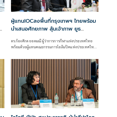
โอซีตีกรอบ 15 พ.ค.นี้
ผู้แทนIOCลงพื้นที่กรุงเทพฯ ไทยพร้อม
นำเสนอศักยภาพ ลุ้นเจ้าภาพ ยูธ
โอลิมปิก2030'
ดร.ก้องศักด ยอดมณี ผู้ว่าการการกีฬาแห่งประเทศไทย
พร้อมด้วยผู้แทนคณะกรรมการโอลิมปิคแห่งประเทศไทย
ในพระบรมราชูปถัมภ์ และผู้แทนจากคณะกรรมการ
โอลิมปิกสากล ลงพื้นที่เยือนกรุงเทพมหานครอย่างเป็น
s
ทางการ การตรวจเยือนครั้งนี้ ดำเนินการโดยคณะทำงาน
ร
ของคณะกรรมการโอลิมปิกสากลสำหรับการแข่งขัน Youth
า
Olympic Games 2030 ซึ่งมี Mrs. Danka Hrbeková เป็น
ประธาน และนับเป็นวาระสำคัญยิ่งของกระบวนการคัด
เลือก ก่อนการประกาศเมืองเจ้าภาพโดยที่ประชุม IOC
Session ในเดือนมิถุนายน 2569