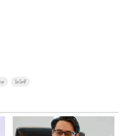
กล
ไอโอซี