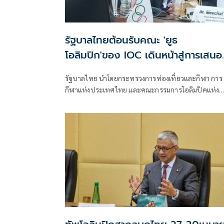
รัฐบาลไทยต้อนรับคณะ 'ยูธ
โอลิมปิก'ของ IOC เดินหน้าสู่การเสนอ
เป็นเจ้าภาพ
รัฐบาลไทย นำโดยกระทรวงการท่องเที่ยวและกีฬา การ
กีฬาแห่งประเทศไทย และคณะกรรมการโอลิมปิคแห่ง
ประเทศไทยในพระบรมราชูปถัมภ์ ให้การต้อนรับ Mrs.
Danka Hrbékova สมาชิกคณะกรรมการโอลิมปิกสากล
(IOC) และประธานคณะทำงาน Youth Olympic Game
2030 พร้อมคณะผู้แทน ในโอกาสเยือนกรุงเทพมหานค
อย่างเป็นทางการ ระหว่างวันที่ 28-30 เมษายนที่ผ่านม