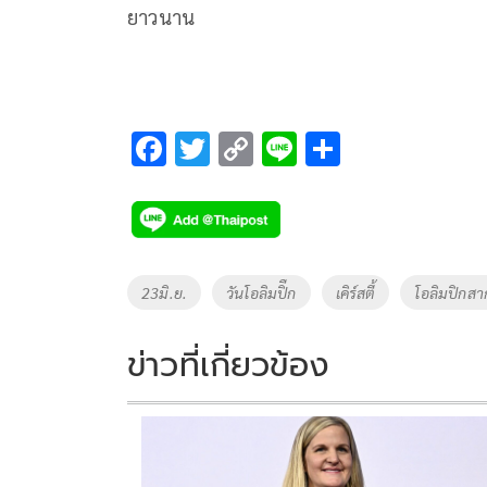
ยาวนาน
F
T
C
Li
S
ac
wi
o
n
h
e
tt
p
e
ar
b
er
y
e
o
Li
Tags
23มิ.ย.
วันโอลิมปิืก
เคิร์สตี้
โอลิมปิกสา
o
n
k
k
ข่าวที่เกี่ยวข้อง